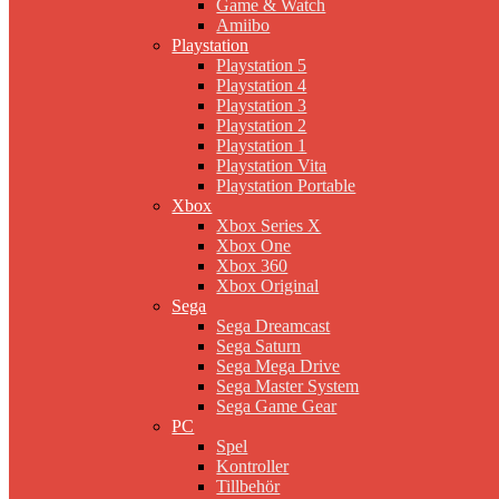
Game & Watch
Amiibo
Playstation
Playstation 5
Playstation 4
Playstation 3
Playstation 2
Playstation 1
Playstation Vita
Playstation Portable
Xbox
Xbox Series X
Xbox One
Xbox 360
Xbox Original
Sega
Sega Dreamcast
Sega Saturn
Sega Mega Drive
Sega Master System
Sega Game Gear
PC
Spel
Kontroller
Tillbehör