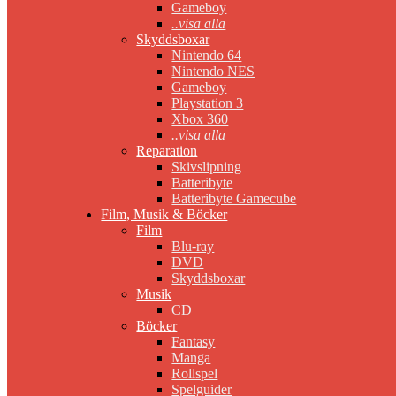
Gameboy
..visa alla
Skyddsboxar
Nintendo 64
Nintendo NES
Gameboy
Playstation 3
Xbox 360
..visa alla
Reparation
Skivslipning
Batteribyte
Batteribyte Gamecube
Film, Musik & Böcker
Film
Blu-ray
DVD
Skyddsboxar
Musik
CD
Böcker
Fantasy
Manga
Rollspel
Spelguider