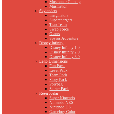
Musmattor Gaming
Musmattor
Skylanders
Imaginators
Superchargers
Trap Team
Swap Force
Giants
Spyros Adventure
Disney Infinity
Disney Infinity 1.0
Disney Infinity 2.0
Disney Infinity 3.0
Lego Dimensions
Fun Pack
Level Pack
Team Pack
Story Pack
Polybag
Starter Pack
Reservdelar
Super Nintendo
Nintendo NES
Nintendo DS
Gameboy Color