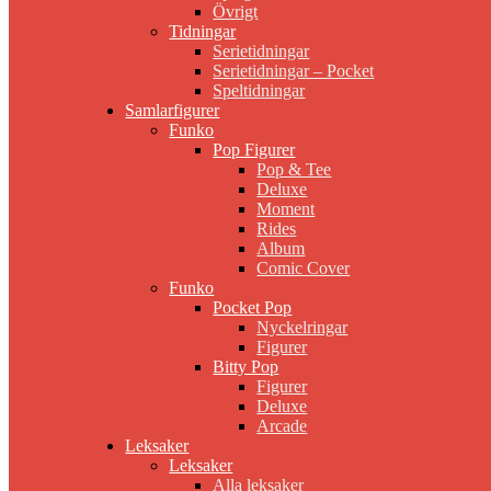
Övrigt
Tidningar
Serietidningar
Serietidningar – Pocket
Speltidningar
Samlarfigurer
Funko
Pop Figurer
Pop & Tee
Deluxe
Moment
Rides
Album
Comic Cover
Funko
Pocket Pop
Nyckelringar
Figurer
Bitty Pop
Figurer
Deluxe
Arcade
Leksaker
Leksaker
Alla leksaker