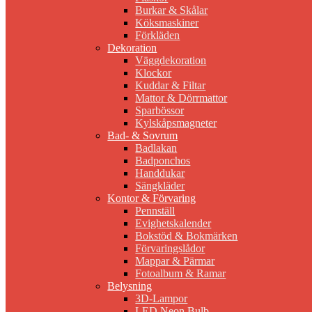
Burkar & Skålar
Köksmaskiner
Förkläden
Dekoration
Väggdekoration
Klockor
Kuddar & Filtar
Mattor & Dörrmattor
Sparbössor
Kylskåpsmagneter
Bad- & Sovrum
Badlakan
Badponchos
Handdukar
Sängkläder
Kontor & Förvaring
Pennställ
Evighetskalender
Bokstöd & Bokmärken
Förvaringslådor
Mappar & Pärmar
Fotoalbum & Ramar
Belysning
3D-Lampor
LED Neon Bulb