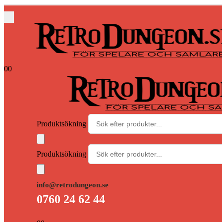
0
0
Produktsökning
Produktsökning
info@retrodungeon.se
0760 24 62 44