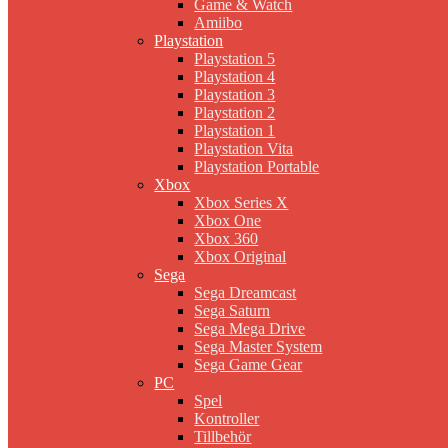
Game & Watch
Amiibo
Playstation
Playstation 5
Playstation 4
Playstation 3
Playstation 2
Playstation 1
Playstation Vita
Playstation Portable
Xbox
Xbox Series X
Xbox One
Xbox 360
Xbox Original
Sega
Sega Dreamcast
Sega Saturn
Sega Mega Drive
Sega Master System
Sega Game Gear
PC
Spel
Kontroller
Tillbehör