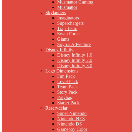
Musmattor Gaming
Musmattor
Skylanders
Imaginators
Superchargers
Trap Team
Swap Force
Giants
Spyros Adventure
Disney Infinity
Disney Infinity 1.0
Disney Infinity 2.0
Disney Infinity 3.0
Lego Dimensions
Fun Pack
Level Pack
Team Pack
Story Pack
Polybag
Starter Pack
Reservdelar
Super Nintendo
Nintendo NES
Nintendo DS
Gameboy Color