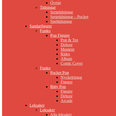
Övrigt
Tidningar
Serietidningar
Serietidningar – Pocket
Speltidningar
Samlarfigurer
Funko
Pop Figurer
Pop & Tee
Deluxe
Moment
Rides
Album
Comic Cover
Funko
Pocket Pop
Nyckelringar
Figurer
Bitty Pop
Figurer
Deluxe
Arcade
Leksaker
Leksaker
Alla leksaker