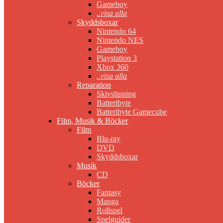
Gameboy
..visa alla
Skyddsboxar
Nintendo 64
Nintendo NES
Gameboy
Playstation 3
Xbox 360
..visa alla
Reparation
Skivslipning
Batteribyte
Batteribyte Gamecube
Film, Musik & Böcker
Film
Blu-ray
DVD
Skyddsboxar
Musik
CD
Böcker
Fantasy
Manga
Rollspel
Spelguider