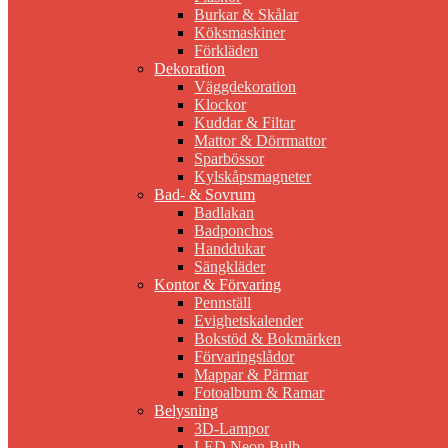
Burkar & Skålar
Köksmaskiner
Förkläden
Dekoration
Väggdekoration
Klockor
Kuddar & Filtar
Mattor & Dörrmattor
Sparbössor
Kylskåpsmagneter
Bad- & Sovrum
Badlakan
Badponchos
Handdukar
Sängkläder
Kontor & Förvaring
Pennställ
Evighetskalender
Bokstöd & Bokmärken
Förvaringslådor
Mappar & Pärmar
Fotoalbum & Ramar
Belysning
3D-Lampor
LED Neon Bulb