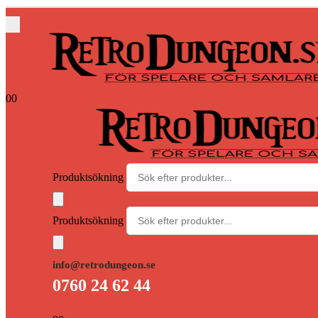
0
0
Produktsökning
Produktsökning
info@retrodungeon.se
0760 24 62 44