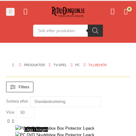
0
Produktsökning
PRODUKTER
TV-SPEL
PC
TILLBEHÖR
Filters
Sortera efter:
Visa:
Lägg i korgen