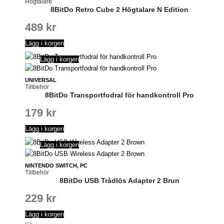
Högtalare
8BitDo Retro Cube 2 Högtalare N Edition
489
kr
Lägg i korgen
Lägg i korgen
UNIVERSAL
Tillbehör
8BitDo Transportfodral för handkontroll Pro
179
kr
Lägg i korgen
Lägg i korgen
NINTENDO SWITCH, PC
Tillbehör
8BitDo USB Trådlös Adapter 2 Brun
229
kr
Lägg i korgen