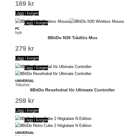
169
kr
Lägg i korgen
Lägg i korgen
PC
Nytt
8BitDo N30 Trådlös Mus
279
kr
Lägg i korgen
Lägg i korgen
UNIVERSAL
Tillbehör
8BitDo Resefodral för Ultimate Controller
259
kr
Lägg i korgen
Lägg i korgen
UNIVERSAL