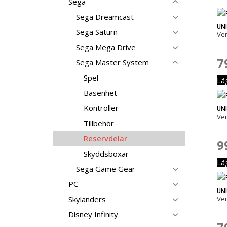
Sega
Sega Dreamcast
UN
Sega Saturn
Ve
Sega Mega Drive
7
Sega Master System
Spel
Lä
Basenhet
Kontroller
UN
Ve
Tillbehör
Reservdelar
9
Skyddsboxar
Lä
Sega Game Gear
PC
UN
Skylanders
Ve
Disney Infinity