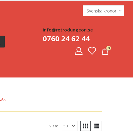
info@retrodungeon.se
0760 24 62 44
0
LAR
Visa: