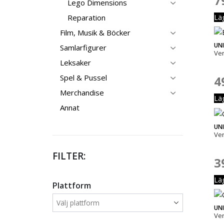
7
Lego Dimensions
Reparation
Lä
Film, Musik & Böcker
UN
Samlarfigurer
Ve
Leksaker
Spel & Pussel
4
Merchandise
Lä
Annat
UN
Ve
FILTER:
3
Lä
Plattform
UN
Ve