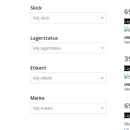
Skick
6
Lä
Lagerstatus
UN
Ve
3
Etikett
Lä
UN
Ve
Märke
6
Lä
Slu