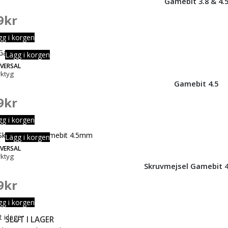
Gamebit 3.8 & 4.
9
kr
gg i korgen
Lägg i korgen
IVERSAL
rktyg
Gamebit 4.5
9
kr
gg i korgen
Lägg i korgen
IVERSAL
rktyg
Skruvmejsel Gamebit 
9
kr
gg i korgen
t i lager
SLUT I LAGER