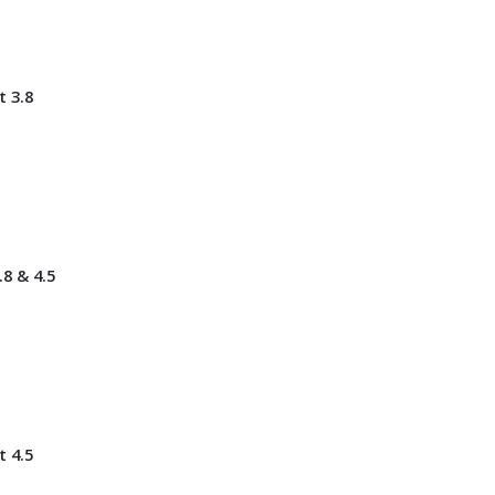
t 3.8
8 & 4.5
t 4.5