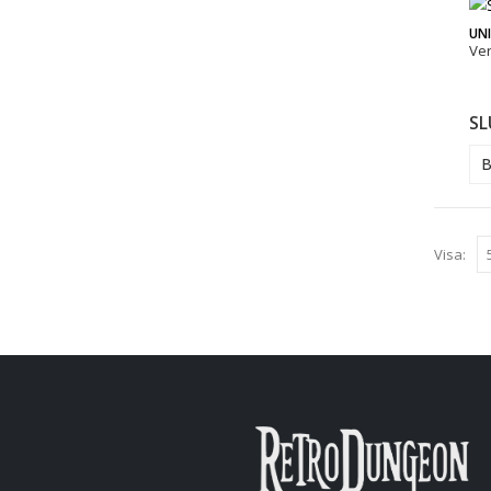
UN
Ve
SL
B
Visa: