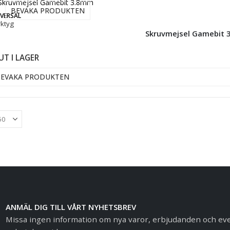
BEVAKA PRODUKTEN
IVERSAL
rktyg
Skruvmejsel Gamebit 
UT I LAGER
EVAKA PRODUKTEN
ANMÄL DIG TILL VÅRT NYHETSBREV
Missa ingen information om nya varor, erbjudanden och event