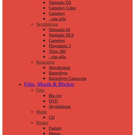
Nintendo DS
Gameboy Color
Gameboy
..visa alla
Skyddsboxar
Nintendo 64
Nintendo NES
Gameboy
Playstation 3
Xbox 360
..visa alla
Reparation
Skivslipning
Batteribyte
Batteribyte Gamecube
Film, Musik & Böcker
Film
Blu-ray
DVD
Skyddsboxar
Musik
CD
Böcker
Fantasy
Manga