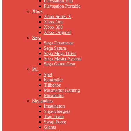
Playstation Vita
Playstation Portable
Xbox
Xbox Series X
Xbox One
Xbox 360
Xbox Original
Sega
Sega Dreamcast
Sega Saturn
Sega Mega Drive
Sega Master System
Sega Game Gear
PC
Spel
Kontroller
Tillbehör
Musmattor Gaming
Musmattor
Skylanders
Imaginators
Superchargers
Trap Team
Swap Force
Giants