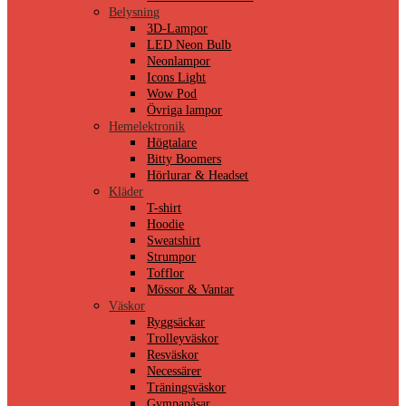
Belysning
3D-Lampor
LED Neon Bulb
Neonlampor
Icons Light
Wow Pod
Övriga lampor
Hemelektronik
Högtalare
Bitty Boomers
Hörlurar & Headset
Kläder
T-shirt
Hoodie
Sweatshirt
Strumpor
Tofflor
Mössor & Vantar
Väskor
Ryggsäckar
Trolleyväskor
Resväskor
Necessärer
Träningsväskor
Gympapåsar