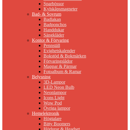
Sparbössor
Kylskåpsmagneter
Bad- & Sovrum
Badlakan
Badponchos
Handdukar
Sängkläder
Kontor & Förvaring
Pennställ
Evighetskalender
Bokstöd & Bokmärken
Förvaringslådor
Mappar & Pärmar
Fotoalbum & Ramar
Belysning
3D-Lampor
LED Neon Bulb
Neonlampor
Icons Light
Wow Pod
Övriga lampor
Hemelektronik
Högtalare
Bitty Boomers
Hörlurar & Headset