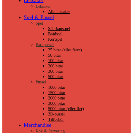
Leksaker
Leksaker
Alla leksaker
Spel & Pussel
Spel
Sällskapsspel
Brädspel
Kortspel
Barnpussel
25 bitar (eller färre)
50 bitar
100 bitar
200 bitar
300 bitar
500 bitar
Pussel
1000 bitar
1500 bitar
2000 bitar
3000 bitar
5000 bitar (eller fler)
3D-pussel
Tillbehör
Merchandise
Kök & Servering