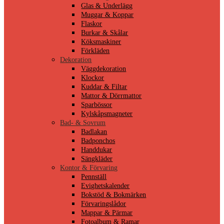
Glas & Underlägg
Muggar & Koppar
Flaskor
Burkar & Skålar
Köksmaskiner
Förkläden
Dekoration
Väggdekoration
Klockor
Kuddar & Filtar
Mattor & Dörrmattor
Sparbössor
Kylskåpsmagneter
Bad- & Sovrum
Badlakan
Badponchos
Handdukar
Sängkläder
Kontor & Förvaring
Pennställ
Evighetskalender
Bokstöd & Bokmärken
Förvaringslådor
Mappar & Pärmar
Fotoalbum & Ramar