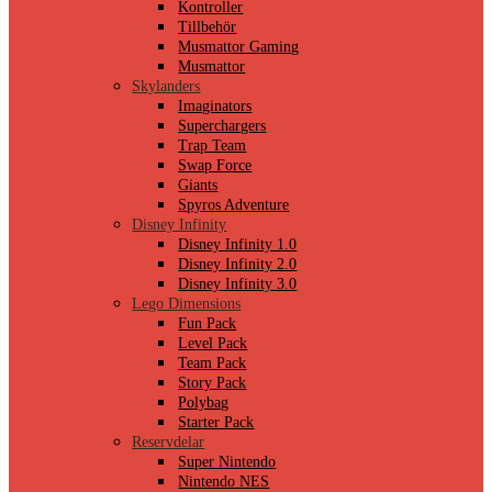
Kontroller
Tillbehör
Musmattor Gaming
Musmattor
Skylanders
Imaginators
Superchargers
Trap Team
Swap Force
Giants
Spyros Adventure
Disney Infinity
Disney Infinity 1.0
Disney Infinity 2.0
Disney Infinity 3.0
Lego Dimensions
Fun Pack
Level Pack
Team Pack
Story Pack
Polybag
Starter Pack
Reservdelar
Super Nintendo
Nintendo NES