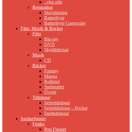
..visa alla
Reparation
Skivslipning
Batteribyte
Batteribyte Gamecube
Film, Musik & Böcker
Film
Blu-ray
DVD
Skyddsboxar
Musik
CD
Böcker
Fantasy
Manga
Rollspel
Spelguider
Övrigt
Tidningar
Serietidningar
Serietidningar – Pocket
Speltidningar
Samlarfigurer
Funko
Pop Figurer