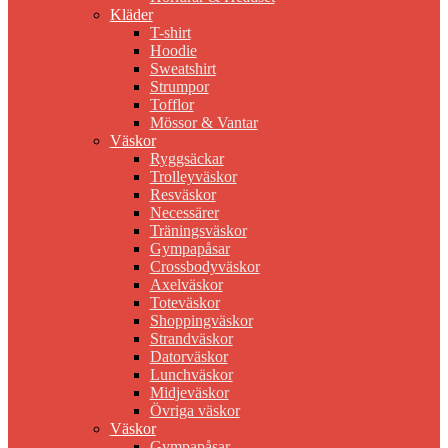
Kläder
T-shirt
Hoodie
Sweatshirt
Strumpor
Tofflor
Mössor & Vantar
Väskor
Ryggsäckar
Trolleyväskor
Resväskor
Necessärer
Träningsväskor
Gympapåsar
Crossbodyväskor
Axelväskor
Toteväskor
Shoppingväskor
Strandväskor
Datorväskor
Lunchväskor
Midjeväskor
Övriga väskor
Väskor
Gympapåsar