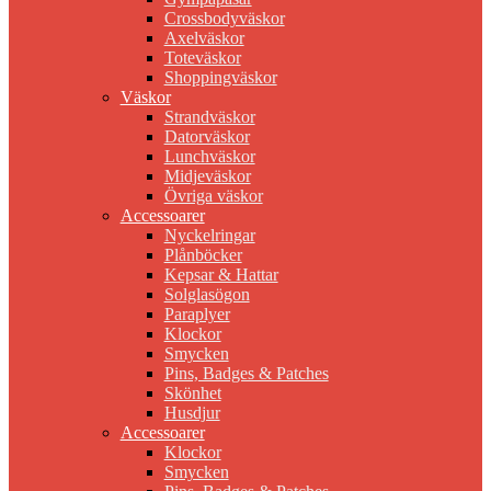
Crossbodyväskor
Axelväskor
Toteväskor
Shoppingväskor
Väskor
Strandväskor
Datorväskor
Lunchväskor
Midjeväskor
Övriga väskor
Accessoarer
Nyckelringar
Plånböcker
Kepsar & Hattar
Solglasögon
Paraplyer
Klockor
Smycken
Pins, Badges & Patches
Skönhet
Husdjur
Accessoarer
Klockor
Smycken