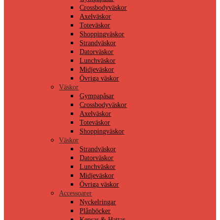
Crossbodyväskor
Axelväskor
Toteväskor
Shoppingväskor
Strandväskor
Datorväskor
Lunchväskor
Midjeväskor
Övriga väskor
Väskor
Gympapåsar
Crossbodyväskor
Axelväskor
Toteväskor
Shoppingväskor
Väskor
Strandväskor
Datorväskor
Lunchväskor
Midjeväskor
Övriga väskor
Accessoarer
Nyckelringar
Plånböcker
Kepsar & Hattar