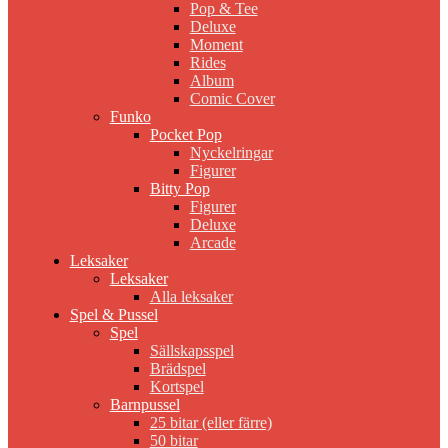
Pop & Tee
Deluxe
Moment
Rides
Album
Comic Cover
Funko
Pocket Pop
Nyckelringar
Figurer
Bitty Pop
Figurer
Deluxe
Arcade
Leksaker
Leksaker
Alla leksaker
Spel & Pussel
Spel
Sällskapsspel
Brädspel
Kortspel
Barnpussel
25 bitar (eller färre)
50 bitar