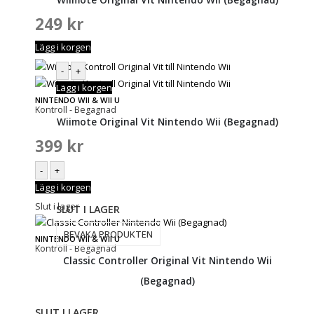
249
kr
Lägg i korgen
-
+
Lägg i korgen
NINTENDO WII & WII U
Kontroll - Begagnad
Wiimote Original Vit Nintendo Wii (Begagnad)
399
kr
-
+
Lägg i korgen
Slut i lager
SLUT I LAGER
BEVAKA PRODUKTEN
NINTENDO WII & WII U
Kontroll - Begagnad
Classic Controller Original Vit Nintendo Wii
(Begagnad)
SLUT I LAGER