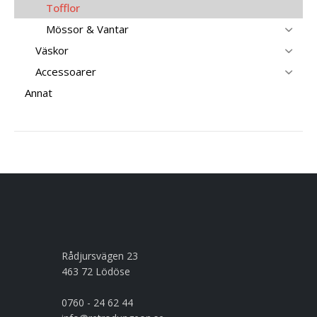
Tofflor
Mössor & Vantar
Väskor
Accessoarer
Annat
Rådjursvägen 23
463 72 Lödöse
0760 - 24 62 44