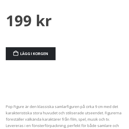
199
kr
LÄGG I KORGEN
Alternative:
Pop Figure är den klassiska samlarfiguren på cirka 9 cm med det
karakteristiska stora huvudet och stiliserade utseendet. Figurerna
föreställer välkända karaktärer från film, spel, musik och tv.
Levereras i en fönsterförpackning, perfekt för både samlare och