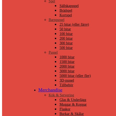
Spel
Sällskapsspel
Brädspel
Kortspel
Barnpussel
25 bitar (eller färre)
50 bitar
100 bitar
200 bitar
300 bitar
500 bitar
Pussel
1000 bitar
1500 bitar
2000 bitar
3000 bitar
5000 bitar (eller fler)
3D-pussel
Tillbehör
Merchandise
Kök & Servering
Glas & Underlägg
Muggar & Koppar
Flaskor
Burkar & Skålar