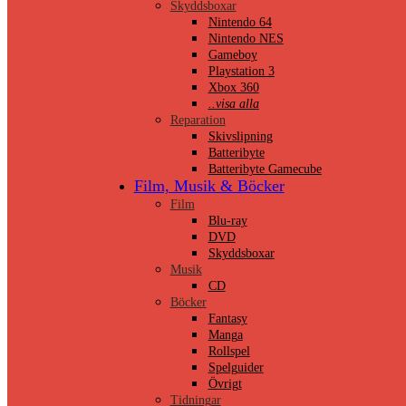
Skyddsboxar
Nintendo 64
Nintendo NES
Gameboy
Playstation 3
Xbox 360
..visa alla
Reparation
Skivslipning
Batteribyte
Batteribyte Gamecube
Film, Musik & Böcker
Film
Blu-ray
DVD
Skyddsboxar
Musik
CD
Böcker
Fantasy
Manga
Rollspel
Spelguider
Övrigt
Tidningar