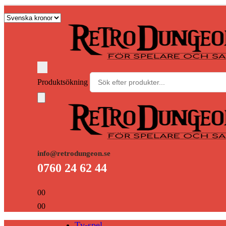
Produktsökning
info@retrodungeon.se
0760 24 62 44
0
0
0
0
Tv-spel