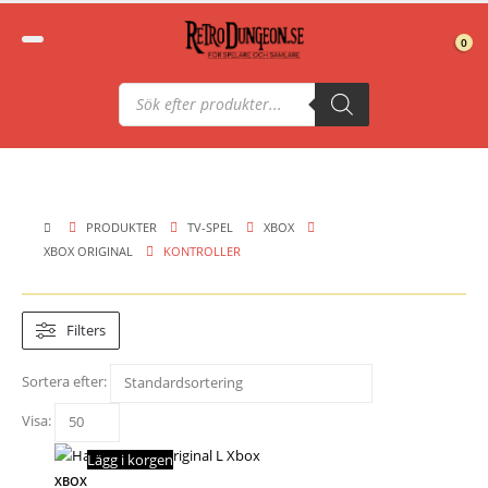
0
Produktsökning
PRODUKTER
TV-SPEL
XBOX
XBOX ORIGINAL
KONTROLLER
Filters
Sortera efter:
Visa:
Lägg i korgen
XBOX