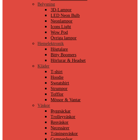
Belysning
3D-Lampor
LED Neon Bulb
Neonlampor
Icons Light
Wow Pod
Övriga lampor
Hemelektronik
Högtalare
Bitty Boomers
Hörlurar & Headset
Kläder
T-shirt
Hoodie
Sweatshirt
Strumpor
Tofflor
Mössor & Vantar
Väskor
Ryggsäckar
Trolleyväskor
Resväskor
Necessärer
Träningsväskor
Gympapåsar