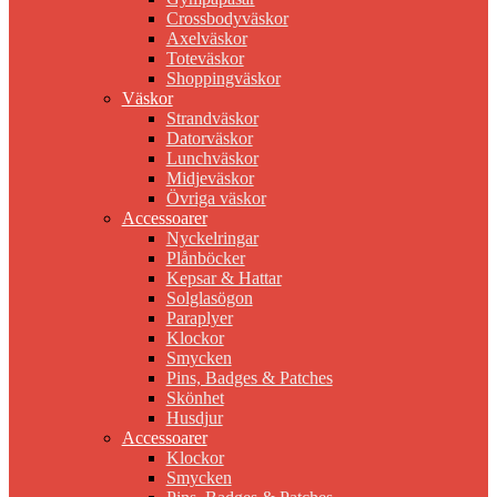
Crossbodyväskor
Axelväskor
Toteväskor
Shoppingväskor
Väskor
Strandväskor
Datorväskor
Lunchväskor
Midjeväskor
Övriga väskor
Accessoarer
Nyckelringar
Plånböcker
Kepsar & Hattar
Solglasögon
Paraplyer
Klockor
Smycken
Pins, Badges & Patches
Skönhet
Husdjur
Accessoarer
Klockor
Smycken