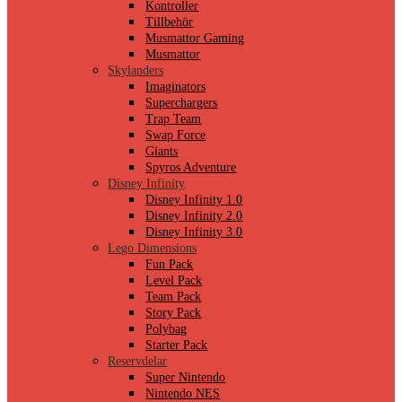
Kontroller
Tillbehör
Musmattor Gaming
Musmattor
Skylanders
Imaginators
Superchargers
Trap Team
Swap Force
Giants
Spyros Adventure
Disney Infinity
Disney Infinity 1.0
Disney Infinity 2.0
Disney Infinity 3.0
Lego Dimensions
Fun Pack
Level Pack
Team Pack
Story Pack
Polybag
Starter Pack
Reservdelar
Super Nintendo
Nintendo NES