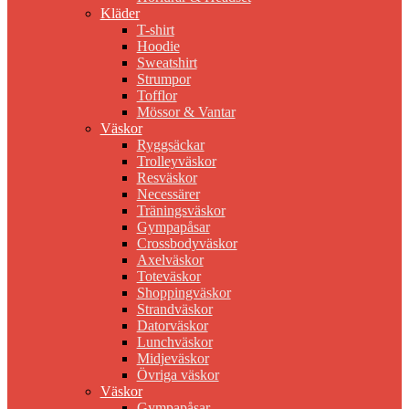
Kläder
T-shirt
Hoodie
Sweatshirt
Strumpor
Tofflor
Mössor & Vantar
Väskor
Ryggsäckar
Trolleyväskor
Resväskor
Necessärer
Träningsväskor
Gympapåsar
Crossbodyväskor
Axelväskor
Toteväskor
Shoppingväskor
Strandväskor
Datorväskor
Lunchväskor
Midjeväskor
Övriga väskor
Väskor
Gympapåsar