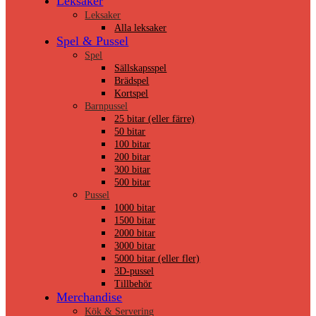
Leksaker
Leksaker
Alla leksaker
Spel & Pussel
Spel
Sällskapsspel
Brädspel
Kortspel
Barnpussel
25 bitar (eller färre)
50 bitar
100 bitar
200 bitar
300 bitar
500 bitar
Pussel
1000 bitar
1500 bitar
2000 bitar
3000 bitar
5000 bitar (eller fler)
3D-pussel
Tillbehör
Merchandise
Kök & Servering