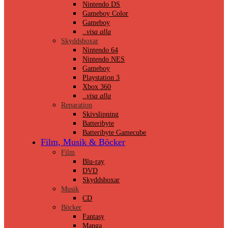
Nintendo DS
Gameboy Color
Gameboy
..visa alla
Skyddsboxar
Nintendo 64
Nintendo NES
Gameboy
Playstation 3
Xbox 360
..visa alla
Reparation
Skivslipning
Batteribyte
Batteribyte Gamecube
Film, Musik & Böcker
Film
Blu-ray
DVD
Skyddsboxar
Musik
CD
Böcker
Fantasy
Manga