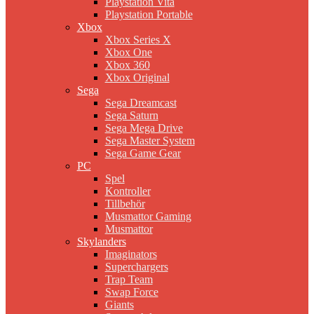
Playstation Vita
Playstation Portable
Xbox
Xbox Series X
Xbox One
Xbox 360
Xbox Original
Sega
Sega Dreamcast
Sega Saturn
Sega Mega Drive
Sega Master System
Sega Game Gear
PC
Spel
Kontroller
Tillbehör
Musmattor Gaming
Musmattor
Skylanders
Imaginators
Superchargers
Trap Team
Swap Force
Giants