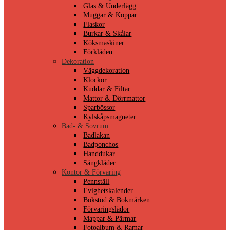
Glas & Underlägg
Muggar & Koppar
Flaskor
Burkar & Skålar
Köksmaskiner
Förkläden
Dekoration
Väggdekoration
Klockor
Kuddar & Filtar
Mattor & Dörrmattor
Sparbössor
Kylskåpsmagneter
Bad- & Sovrum
Badlakan
Badponchos
Handdukar
Sängkläder
Kontor & Förvaring
Pennställ
Evighetskalender
Bokstöd & Bokmärken
Förvaringslådor
Mappar & Pärmar
Fotoalbum & Ramar