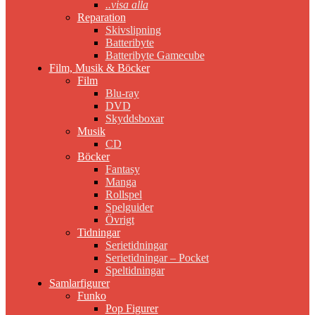
..visa alla
Reparation
Skivslipning
Batteribyte
Batteribyte Gamecube
Film, Musik & Böcker
Film
Blu-ray
DVD
Skyddsboxar
Musik
CD
Böcker
Fantasy
Manga
Rollspel
Spelguider
Övrigt
Tidningar
Serietidningar
Serietidningar – Pocket
Speltidningar
Samlarfigurer
Funko
Pop Figurer