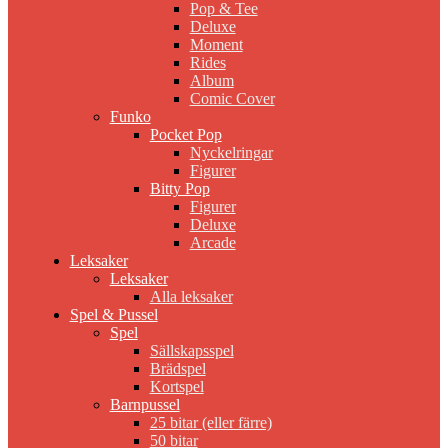
Pop & Tee
Deluxe
Moment
Rides
Album
Comic Cover
Funko
Pocket Pop
Nyckelringar
Figurer
Bitty Pop
Figurer
Deluxe
Arcade
Leksaker
Leksaker
Alla leksaker
Spel & Pussel
Spel
Sällskapsspel
Brädspel
Kortspel
Barnpussel
25 bitar (eller färre)
50 bitar