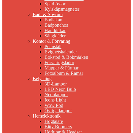
Sparbössor
Kylskåpsmagneter
Bad- & Sovrum
Badlakan
Badponchos
Handdukar
Sängkläder
Kontor & Förvaring
Pennställ
Evighetskalender
Bokstöd & Bokmärken
Förvaringslådor
Mappar & Pärmar
Fotoalbum & Ramar
Belysning
3D-Lampor
LED Neon Bulb
Neonlampor
Icons Light
Wow Pod
Övriga lampor
Hemelektronik
Högtalare
Bitty Boomers
Hörlurar & Headset