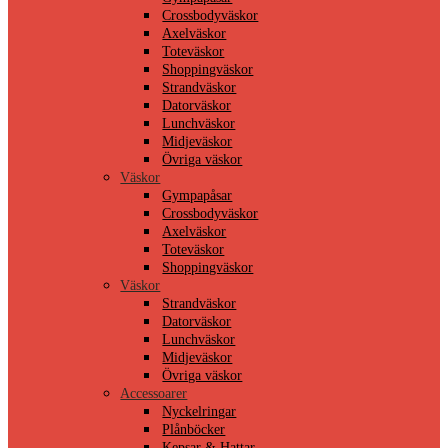
Crossbodyväskor
Axelväskor
Toteväskor
Shoppingväskor
Strandväskor
Datorväskor
Lunchväskor
Midjeväskor
Övriga väskor
Väskor
Gympapåsar
Crossbodyväskor
Axelväskor
Toteväskor
Shoppingväskor
Väskor
Strandväskor
Datorväskor
Lunchväskor
Midjeväskor
Övriga väskor
Accessoarer
Nyckelringar
Plånböcker
Kepsar & Hattar