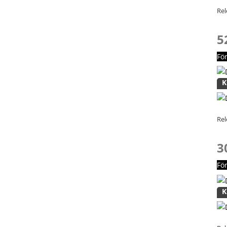
Rel
5
Fö
K
Rel
3
Fö
K