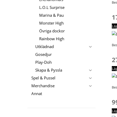
Bes
L.O.L Surprise
Marina & Pau
1
Monster High
Lä
Övriga dockor
Rainbow High
Bes
Utklädnad
Gosedjur
2
Play-Doh
Lä
Skapa & Pyssla
Spel & Pussel
Merchandise
Bes
Annat
9
Lä