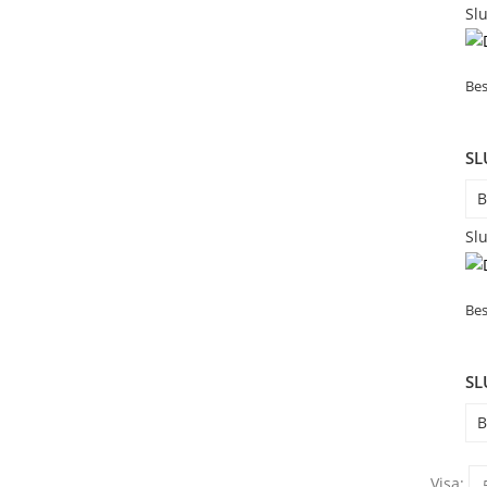
Slu
Bes
SL
B
Slu
Bes
SL
B
Visa: