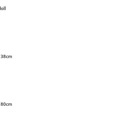
oll
l 38cm
l 80cm