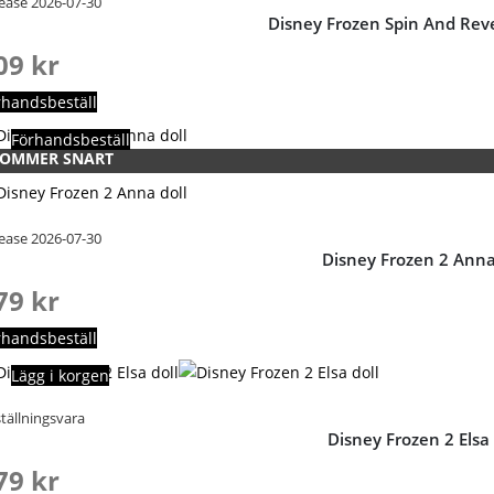
ease 2026-07-30
Disney Frozen Spin And Revea
09
kr
rhandsbeställ
Förhandsbeställ
OMMER SNART
ease 2026-07-30
Disney Frozen 2 Anna
79
kr
rhandsbeställ
Lägg i korgen
tällningsvara
Disney Frozen 2 Elsa 
79
kr