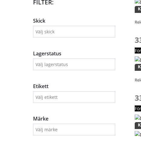
FILTER:
K
Skick
Rel
3
Fö
Lagerstatus
K
Rel
Etikett
3
Fö
Märke
K