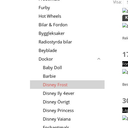
Visa:
Furby
Hot Wheels
K
Bilar & Fordon
Byggleksaker
Rel
Radiostyrda bilar
Beyblade
1
Dockor
Fö
Baby Doll
Barbie
Disney Frost
Bes
Disney Ily 4ever
3
Disney Övrigt
Disney Princess
Lä
Disney Vaiana
Enchantimals