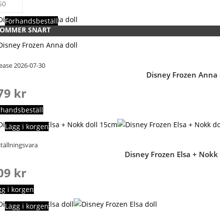
Förhandsbeställ
OMMER SNART
ease 2026-07-30
Disney Frozen Anna 
79
kr
rhandsbeställ
Lägg i korgen
tällningsvara
Disney Frozen Elsa + Nokk
09
kr
gg i korgen
Lägg i korgen