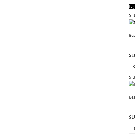
Lä
Slu
Bes
SL
B
Slu
Bes
SL
B