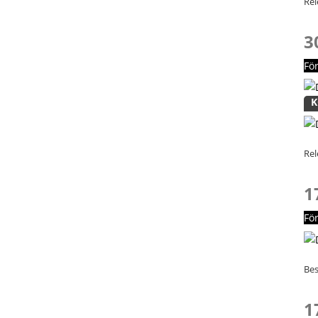
Rel
3
Fö
K
Rel
1
Fö
Bes
1