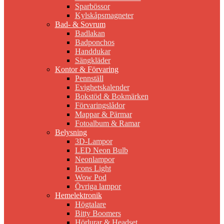
Sparbössor
Kylskåpsmagneter
Bad- & Sovrum
Badlakan
Badponchos
Handdukar
Sängkläder
Kontor & Förvaring
Pennställ
Evighetskalender
Bokstöd & Bokmärken
Förvaringslådor
Mappar & Pärmar
Fotoalbum & Ramar
Belysning
3D-Lampor
LED Neon Bulb
Neonlampor
Icons Light
Wow Pod
Övriga lampor
Hemelektronik
Högtalare
Bitty Boomers
Hörlurar & Headset