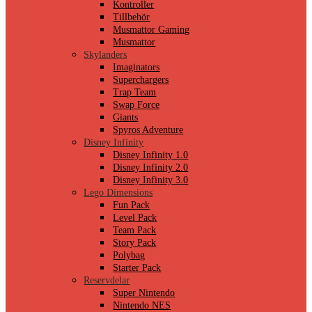
Kontroller
Tillbehör
Musmattor Gaming
Musmattor
Skylanders
Imaginators
Superchargers
Trap Team
Swap Force
Giants
Spyros Adventure
Disney Infinity
Disney Infinity 1.0
Disney Infinity 2.0
Disney Infinity 3.0
Lego Dimensions
Fun Pack
Level Pack
Team Pack
Story Pack
Polybag
Starter Pack
Reservdelar
Super Nintendo
Nintendo NES