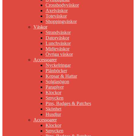
Crossbodyväskor
Axelväskor
Toteväskor
Shoppingväskor
Väskor
Strandväskor
Datorväskor
Lunchväskor
Midjeväskor
Övriga väskor
Accessoarer
Nyckelringar
Plånböcker
Kepsar & Hattar
Solglasögon
Paraplyer
Klockor
Smycken
Pins, Badges & Patches
Skönhet
Husdjur
Accessoarer
Klockor
Smycken