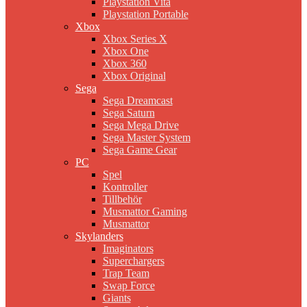
Playstation Vita
Playstation Portable
Xbox
Xbox Series X
Xbox One
Xbox 360
Xbox Original
Sega
Sega Dreamcast
Sega Saturn
Sega Mega Drive
Sega Master System
Sega Game Gear
PC
Spel
Kontroller
Tillbehör
Musmattor Gaming
Musmattor
Skylanders
Imaginators
Superchargers
Trap Team
Swap Force
Giants