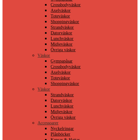
Crossbodyväskor
Axelväskor
Toteväskor
Shoppingväskor
Strandväskor
Datorväskor
Lunchväskor
Midjeväskor
Övriga väskor
Väskor
Gympapåsar
Crossbodyväskor
Axelväskor
Toteväskor
Shoppingväskor
Väskor
Strandväskor
Datorväskor
Lunchväskor
Midjeväskor
Övriga väskor
Accessoarer
Nyckelringar
Plånböcker
Kepsar & Hattar