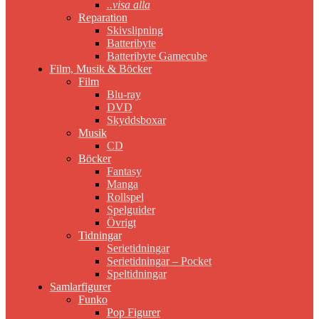
..visa alla
Reparation
Skivslipning
Batteribyte
Batteribyte Gamecube
Film, Musik & Böcker
Film
Blu-ray
DVD
Skyddsboxar
Musik
CD
Böcker
Fantasy
Manga
Rollspel
Spelguider
Övrigt
Tidningar
Serietidningar
Serietidningar – Pocket
Speltidningar
Samlarfigurer
Funko
Pop Figurer