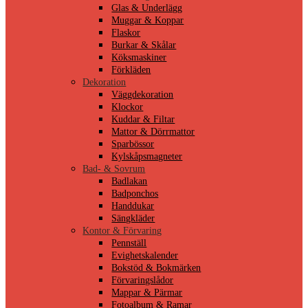
Glas & Underlägg
Muggar & Koppar
Flaskor
Burkar & Skålar
Köksmaskiner
Förkläden
Dekoration
Väggdekoration
Klockor
Kuddar & Filtar
Mattor & Dörrmattor
Sparbössor
Kylskåpsmagneter
Bad- & Sovrum
Badlakan
Badponchos
Handdukar
Sängkläder
Kontor & Förvaring
Pennställ
Evighetskalender
Bokstöd & Bokmärken
Förvaringslådor
Mappar & Pärmar
Fotoalbum & Ramar