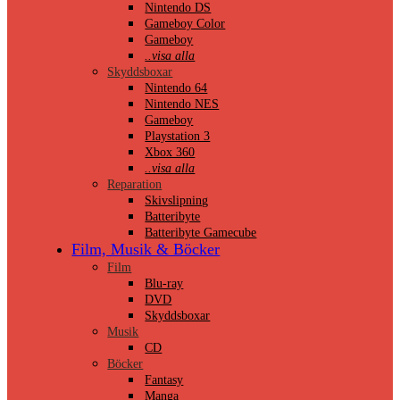
Nintendo DS
Gameboy Color
Gameboy
..visa alla
Skyddsboxar
Nintendo 64
Nintendo NES
Gameboy
Playstation 3
Xbox 360
..visa alla
Reparation
Skivslipning
Batteribyte
Batteribyte Gamecube
Film, Musik & Böcker
Film
Blu-ray
DVD
Skyddsboxar
Musik
CD
Böcker
Fantasy
Manga