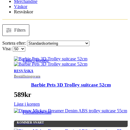
Merchandise
Väskor
Resväskor
Filters
Sortera efter:
Visa:
Lägg i korgen
RESVÄSKA
Beställningsvara
Barbie Pets 3D Trolley suitcase 52cm
589
kr
Lägg i korgen
Förhandsbeställ
KOMMER SNART