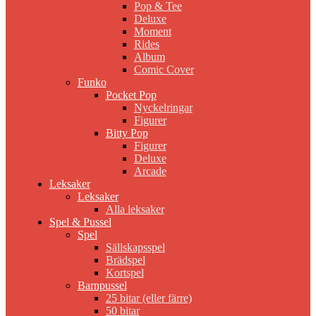
Pop & Tee
Deluxe
Moment
Rides
Album
Comic Cover
Funko
Pocket Pop
Nyckelringar
Figurer
Bitty Pop
Figurer
Deluxe
Arcade
Leksaker
Leksaker
Alla leksaker
Spel & Pussel
Spel
Sällskapsspel
Brädspel
Kortspel
Barnpussel
25 bitar (eller färre)
50 bitar