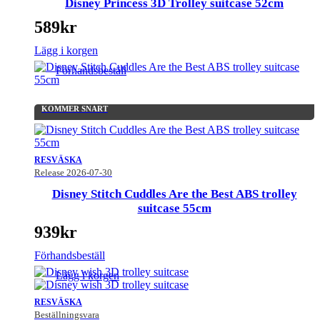
Disney Princess 3D Trolley suitcase 52cm
589
kr
Lägg i korgen
Förhandsbeställ
KOMMER SNART
RESVÄSKA
Release 2026-07-30
Disney Stitch Cuddles Are the Best ABS trolley
suitcase 55cm
939
kr
Förhandsbeställ
Lägg i korgen
RESVÄSKA
Beställningsvara