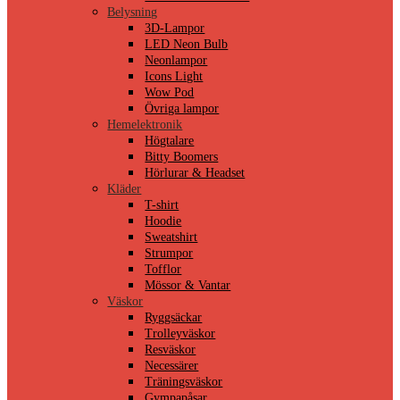
Belysning
3D-Lampor
LED Neon Bulb
Neonlampor
Icons Light
Wow Pod
Övriga lampor
Hemelektronik
Högtalare
Bitty Boomers
Hörlurar & Headset
Kläder
T-shirt
Hoodie
Sweatshirt
Strumpor
Tofflor
Mössor & Vantar
Väskor
Ryggsäckar
Trolleyväskor
Resväskor
Necessärer
Träningsväskor
Gympapåsar