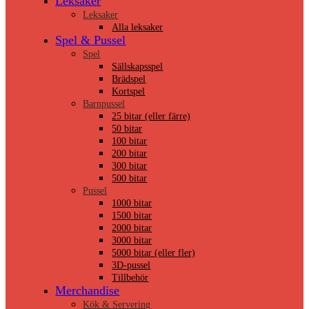
Leksaker
Leksaker
Alla leksaker
Spel & Pussel
Spel
Sällskapsspel
Brädspel
Kortspel
Barnpussel
25 bitar (eller färre)
50 bitar
100 bitar
200 bitar
300 bitar
500 bitar
Pussel
1000 bitar
1500 bitar
2000 bitar
3000 bitar
5000 bitar (eller fler)
3D-pussel
Tillbehör
Merchandise
Kök & Servering