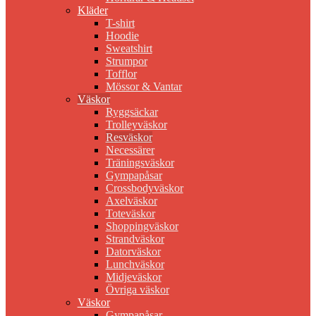
Kläder
T-shirt
Hoodie
Sweatshirt
Strumpor
Tofflor
Mössor & Vantar
Väskor
Ryggsäckar
Trolleyväskor
Resväskor
Necessärer
Träningsväskor
Gympapåsar
Crossbodyväskor
Axelväskor
Toteväskor
Shoppingväskor
Strandväskor
Datorväskor
Lunchväskor
Midjeväskor
Övriga väskor
Väskor
Gympapåsar