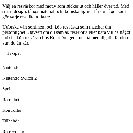
Välj en resväskor med motiv som sticker ut och håller över tid. Med
smart design, tåliga material och ikoniska figurer får du något som
gör varje resa lite roligare.
Utforska vårt sortiment och köp resväska som matchar din
personlighet. Oavsett om du samlar, reser ofta eller bara vill ha något
unikt – köp resväska hos RetroDungeon och ta med dig din fandom
vart du än går.
Tv-spel
Nintendo
Nintendo Switch 2
Spel
Basenhet
Kontroller
Tillbehör
Reservdelar