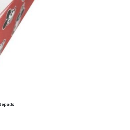
otepads