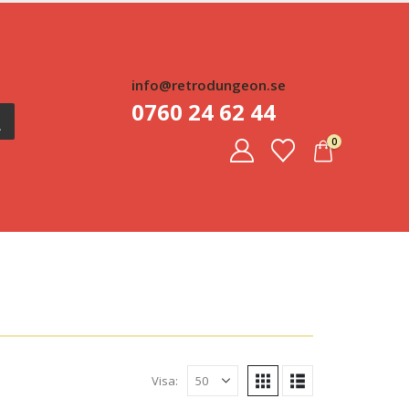
info@retrodungeon.se
0760 24 62 44
0
Visa: