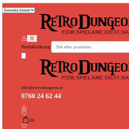
Produktsökning
info@retrodungeon.se
0760 24 62 44
0
0