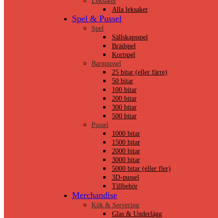
Leksaker
Alla leksaker
Spel & Pussel
Spel
Sällskapsspel
Brädspel
Kortspel
Barnpussel
25 bitar (eller färre)
50 bitar
100 bitar
200 bitar
300 bitar
500 bitar
Pussel
1000 bitar
1500 bitar
2000 bitar
3000 bitar
5000 bitar (eller fler)
3D-pussel
Tillbehör
Merchandise
Kök & Servering
Glas & Underlägg