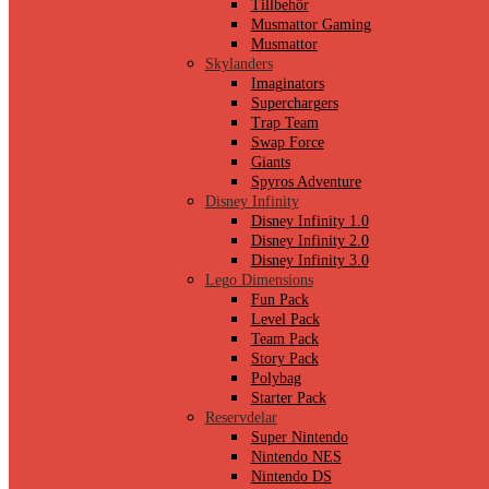
Tillbehör
Musmattor Gaming
Musmattor
Skylanders
Imaginators
Superchargers
Trap Team
Swap Force
Giants
Spyros Adventure
Disney Infinity
Disney Infinity 1.0
Disney Infinity 2.0
Disney Infinity 3.0
Lego Dimensions
Fun Pack
Level Pack
Team Pack
Story Pack
Polybag
Starter Pack
Reservdelar
Super Nintendo
Nintendo NES
Nintendo DS