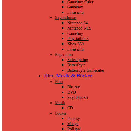
Gameboy Color
Gameboy
..visa alla
Skyddsboxar
Nintendo 64
Nintendo NES
Gameboy
Playstation 3
Xbox 360
..visa alla
Reparation
Skivslipning
Batteribyte
Batteribyte Gamecube
Film, Musik & Böcker
Film
Blu-ray
DVD
Skyddsboxar
Musik
CD
Böcker
Fantasy
Manga
Rollspel