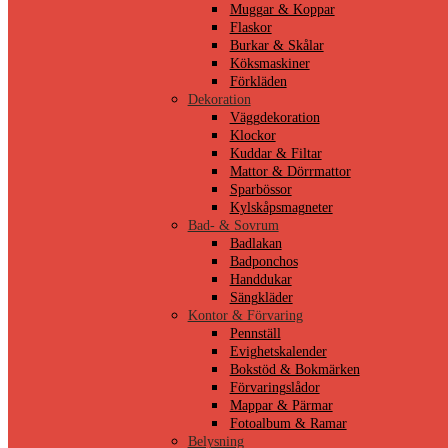
Muggar & Koppar
Flaskor
Burkar & Skålar
Köksmaskiner
Förkläden
Dekoration
Väggdekoration
Klockor
Kuddar & Filtar
Mattor & Dörrmattor
Sparbössor
Kylskåpsmagneter
Bad- & Sovrum
Badlakan
Badponchos
Handdukar
Sängkläder
Kontor & Förvaring
Pennställ
Evighetskalender
Bokstöd & Bokmärken
Förvaringslådor
Mappar & Pärmar
Fotoalbum & Ramar
Belysning