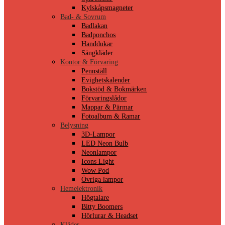
Kylskåpsmagneter
Bad- & Sovrum
Badlakan
Badponchos
Handdukar
Sängkläder
Kontor & Förvaring
Pennställ
Evighetskalender
Bokstöd & Bokmärken
Förvaringslådor
Mappar & Pärmar
Fotoalbum & Ramar
Belysning
3D-Lampor
LED Neon Bulb
Neonlampor
Icons Light
Wow Pod
Övriga lampor
Hemelektronik
Högtalare
Bitty Boomers
Hörlurar & Headset
Kläder