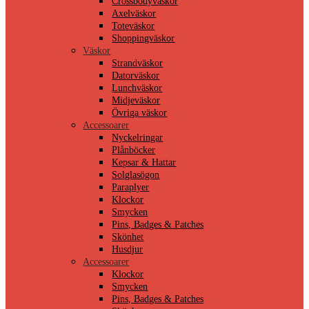
Crossbodyväskor
Axelväskor
Toteväskor
Shoppingväskor
Väskor
Strandväskor
Datorväskor
Lunchväskor
Midjeväskor
Övriga väskor
Accessoarer
Nyckelringar
Plånböcker
Kepsar & Hattar
Solglasögon
Paraplyer
Klockor
Smycken
Pins, Badges & Patches
Skönhet
Husdjur
Accessoarer
Klockor
Smycken
Pins, Badges & Patches