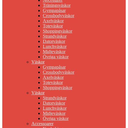
Necessärer
Träningsväskor
Gympapåsar
Crossbodyväskor
Axelväskor
Toteväskor
Shoppingväskor
Strandväskor
Datorväskor
Lunchväskor
Midjeväskor
Övriga väskor
Väskor
Gympapåsar
Crossbodyväskor
Axelväskor
Toteväskor
Shoppingväskor
Väskor
Strandväskor
Datorväskor
Lunchväskor
Midjeväskor
Övriga väskor
Accessoarer