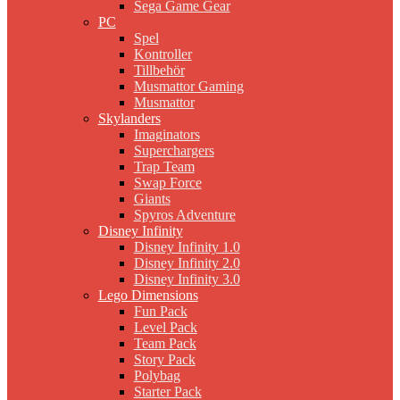
Sega Game Gear
PC
Spel
Kontroller
Tillbehör
Musmattor Gaming
Musmattor
Skylanders
Imaginators
Superchargers
Trap Team
Swap Force
Giants
Spyros Adventure
Disney Infinity
Disney Infinity 1.0
Disney Infinity 2.0
Disney Infinity 3.0
Lego Dimensions
Fun Pack
Level Pack
Team Pack
Story Pack
Polybag
Starter Pack