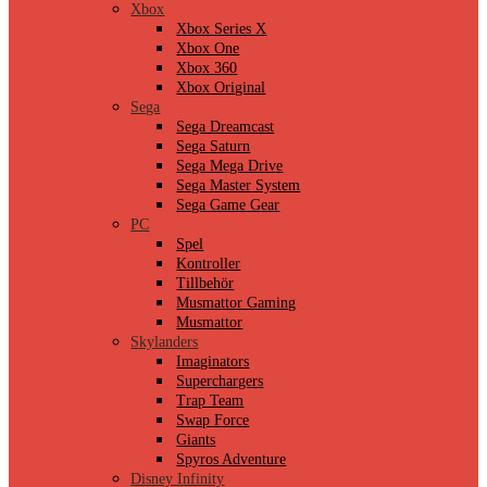
Xbox
Xbox Series X
Xbox One
Xbox 360
Xbox Original
Sega
Sega Dreamcast
Sega Saturn
Sega Mega Drive
Sega Master System
Sega Game Gear
PC
Spel
Kontroller
Tillbehör
Musmattor Gaming
Musmattor
Skylanders
Imaginators
Superchargers
Trap Team
Swap Force
Giants
Spyros Adventure
Disney Infinity