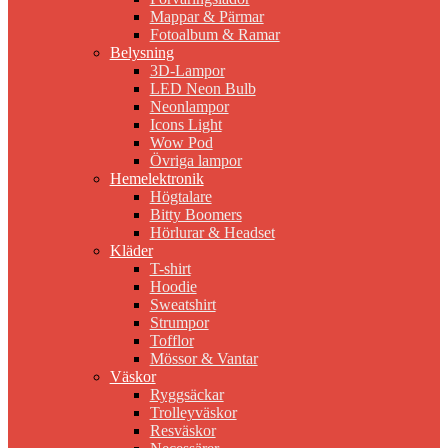
Mappar & Pärmar
Fotoalbum & Ramar
Belysning
3D-Lampor
LED Neon Bulb
Neonlampor
Icons Light
Wow Pod
Övriga lampor
Hemelektronik
Högtalare
Bitty Boomers
Hörlurar & Headset
Kläder
T-shirt
Hoodie
Sweatshirt
Strumpor
Tofflor
Mössor & Vantar
Väskor
Ryggsäckar
Trolleyväskor
Resväskor