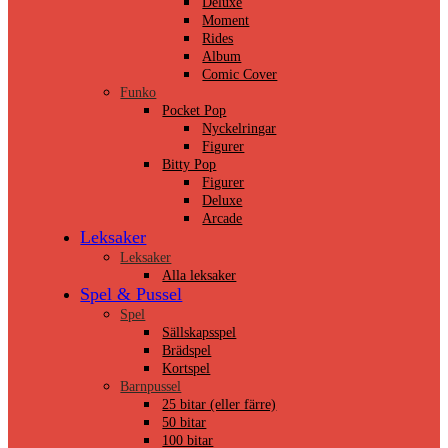
Deluxe
Moment
Rides
Album
Comic Cover
Funko
Pocket Pop
Nyckelringar
Figurer
Bitty Pop
Figurer
Deluxe
Arcade
Leksaker
Leksaker
Alla leksaker
Spel & Pussel
Spel
Sällskapsspel
Brädspel
Kortspel
Barnpussel
25 bitar (eller färre)
50 bitar
100 bitar