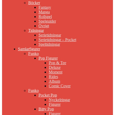
Böcker
Fantasy
Manga
Rollspel
Spelguider
Övrigt
Tidningar
Serietidningar
Serietidningar – Pocket
Speltidningar
Samlarfigurer
Funko
Pop Figurer
Pop & Tee
Deluxe
Moment
Rides
Album
Comic Cover
Funko
Pocket Pop
Nyckelringar
Figurer
Bitty Pop
Figurer