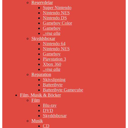
Reservdelar
Super Nintendo
Nintendo NES
Nintendo DS
Gameboy Color
Gameboy
..visa alla
Skyddsboxar
Nintendo 64
Nintendo NES
Gameboy
Playstation 3
Xbox 360
..visa alla
Reparation
Skivslipning
Batteribyte
Batteribyte Gamecube
Film, Musik & Böcker
Film
Blu-ray
DVD
Skyddsboxar
Musik
CD