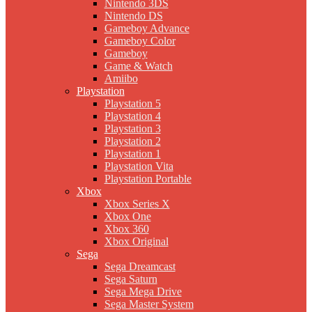
Nintendo 3DS
Nintendo DS
Gameboy Advance
Gameboy Color
Gameboy
Game & Watch
Amiibo
Playstation
Playstation 5
Playstation 4
Playstation 3
Playstation 2
Playstation 1
Playstation Vita
Playstation Portable
Xbox
Xbox Series X
Xbox One
Xbox 360
Xbox Original
Sega
Sega Dreamcast
Sega Saturn
Sega Mega Drive
Sega Master System