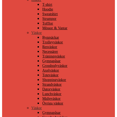
T-shirt
Hoodie
Sweatshirt
Strumpor
Tofflor
Mössor & Vantar
Väskor
Ryggsäckar
Trolleyväskor
Resväskor
Necessärer
Träningsväskor
Gympapåsar
Crossbodyväskor
Axelväskor
Toteväskor
Shoppingväskor
Strandväskor
Datorväskor
Lunchväskor
Midjeväskor
Övriga väskor
Väskor
Gympapåsar