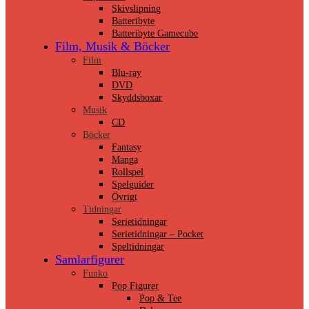
Skivslipning
Batteribyte
Batteribyte Gamecube
Film, Musik & Böcker
Film
Blu-ray
DVD
Skyddsboxar
Musik
CD
Böcker
Fantasy
Manga
Rollspel
Spelguider
Övrigt
Tidningar
Serietidningar
Serietidningar – Pocket
Speltidningar
Samlarfigurer
Funko
Pop Figurer
Pop & Tee