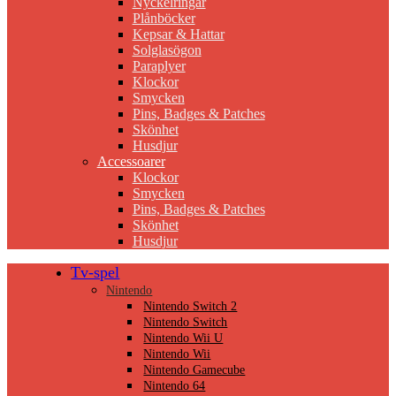
Nyckelringar
Plånböcker
Kepsar & Hattar
Solglasögon
Paraplyer
Klockor
Smycken
Pins, Badges & Patches
Skönhet
Husdjur
Accessoarer
Klockor
Smycken
Pins, Badges & Patches
Skönhet
Husdjur
Tv-spel
Nintendo
Nintendo Switch 2
Nintendo Switch
Nintendo Wii U
Nintendo Wii
Nintendo Gamecube
Nintendo 64