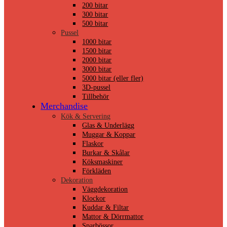
200 bitar
300 bitar
500 bitar
Pussel
1000 bitar
1500 bitar
2000 bitar
3000 bitar
5000 bitar (eller fler)
3D-pussel
Tillbehör
Merchandise
Kök & Servering
Glas & Underlägg
Muggar & Koppar
Flaskor
Burkar & Skålar
Köksmaskiner
Förkläden
Dekoration
Väggdekoration
Klockor
Kuddar & Filtar
Mattor & Dörrmattor
Sparbössor