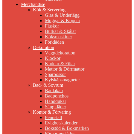
Merchandise
Kök & Servering
Glas & Underlägg
Muggar & Koppar
Flaskor
Burkar & Skålar
Köksmaskiner
Förkläden
Dekoration
Väggdekoration
Klockor
Kuddar & Filtar
Mattor & Dörrmattor
Sparbössor
Kylskåpsmagneter
Bad- & Sovrum
Badlakan
Badponchos
Handdukar
Sängkläder
Kontor & Förvaring
Pennställ
Evighetskalender
Bokstöd & Bokmärken
Förvaringslådor