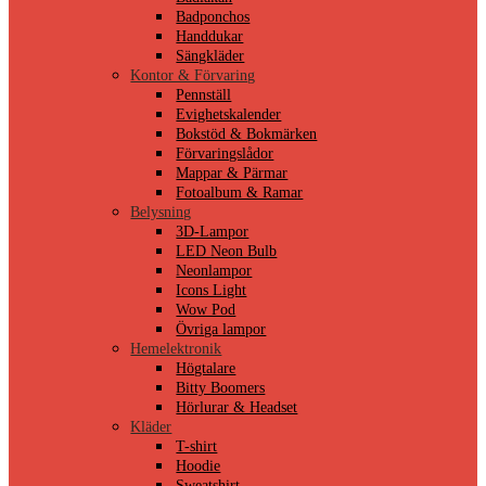
Badponchos
Handdukar
Sängkläder
Kontor & Förvaring
Pennställ
Evighetskalender
Bokstöd & Bokmärken
Förvaringslådor
Mappar & Pärmar
Fotoalbum & Ramar
Belysning
3D-Lampor
LED Neon Bulb
Neonlampor
Icons Light
Wow Pod
Övriga lampor
Hemelektronik
Högtalare
Bitty Boomers
Hörlurar & Headset
Kläder
T-shirt
Hoodie
Sweatshirt