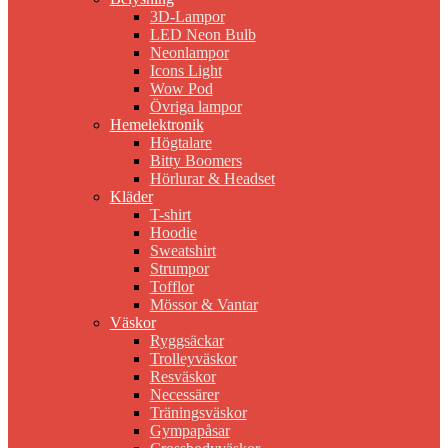
3D-Lampor
LED Neon Bulb
Neonlampor
Icons Light
Wow Pod
Övriga lampor
Hemelektronik
Högtalare
Bitty Boomers
Hörlurar & Headset
Kläder
T-shirt
Hoodie
Sweatshirt
Strumpor
Tofflor
Mössor & Vantar
Väskor
Ryggsäckar
Trolleyväskor
Resväskor
Necessärer
Träningsväskor
Gympapåsar