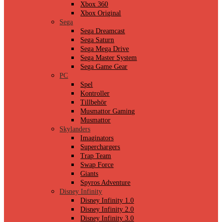
Xbox 360
Xbox Original
Sega
Sega Dreamcast
Sega Saturn
Sega Mega Drive
Sega Master System
Sega Game Gear
PC
Spel
Kontroller
Tillbehör
Musmattor Gaming
Musmattor
Skylanders
Imaginators
Superchargers
Trap Team
Swap Force
Giants
Spyros Adventure
Disney Infinity
Disney Infinity 1.0
Disney Infinity 2.0
Disney Infinity 3.0