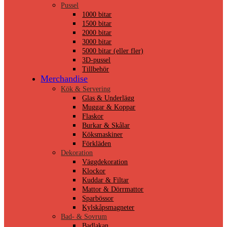
Pussel
1000 bitar
1500 bitar
2000 bitar
3000 bitar
5000 bitar (eller fler)
3D-pussel
Tillbehör
Merchandise
Kök & Servering
Glas & Underlägg
Muggar & Koppar
Flaskor
Burkar & Skålar
Köksmaskiner
Förkläden
Dekoration
Väggdekoration
Klockor
Kuddar & Filtar
Mattor & Dörrmattor
Sparbössor
Kylskåpsmagneter
Bad- & Sovrum
Badlakan