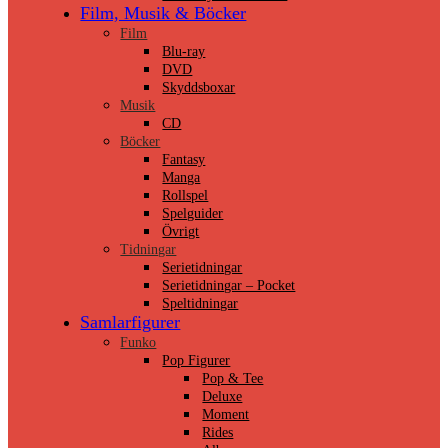
Film, Musik & Böcker
Film
Blu-ray
DVD
Skyddsboxar
Musik
CD
Böcker
Fantasy
Manga
Rollspel
Spelguider
Övrigt
Tidningar
Serietidningar
Serietidningar – Pocket
Speltidningar
Samlarfigurer
Funko
Pop Figurer
Pop & Tee
Deluxe
Moment
Rides