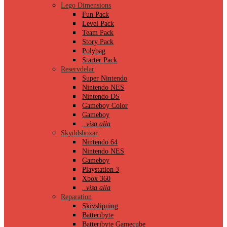
Lego Dimensions
Fun Pack
Level Pack
Team Pack
Story Pack
Polybag
Starter Pack
Reservdelar
Super Nintendo
Nintendo NES
Nintendo DS
Gameboy Color
Gameboy
..visa alla
Skyddsboxar
Nintendo 64
Nintendo NES
Gameboy
Playstation 3
Xbox 360
..visa alla
Reparation
Skivslipning
Batteribyte
Batteribyte Gamecube