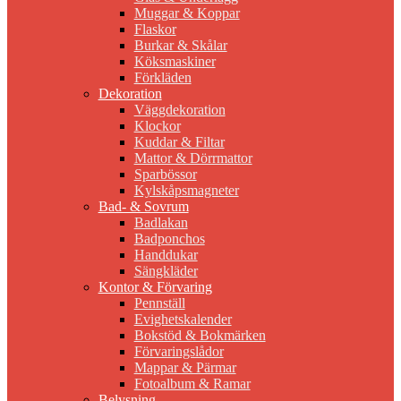
Muggar & Koppar
Flaskor
Burkar & Skålar
Köksmaskiner
Förkläden
Dekoration
Väggdekoration
Klockor
Kuddar & Filtar
Mattor & Dörrmattor
Sparbössor
Kylskåpsmagneter
Bad- & Sovrum
Badlakan
Badponchos
Handdukar
Sängkläder
Kontor & Förvaring
Pennställ
Evighetskalender
Bokstöd & Bokmärken
Förvaringslådor
Mappar & Pärmar
Fotoalbum & Ramar
Belysning