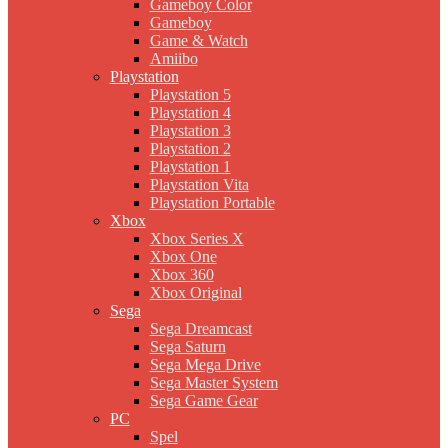
Gameboy Color
Gameboy
Game & Watch
Amiibo
Playstation
Playstation 5
Playstation 4
Playstation 3
Playstation 2
Playstation 1
Playstation Vita
Playstation Portable
Xbox
Xbox Series X
Xbox One
Xbox 360
Xbox Original
Sega
Sega Dreamcast
Sega Saturn
Sega Mega Drive
Sega Master System
Sega Game Gear
PC
Spel