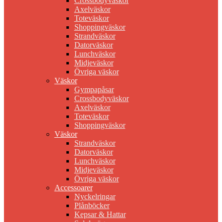
Crossbodyväskor
Axelväskor
Toteväskor
Shoppingväskor
Strandväskor
Datorväskor
Lunchväskor
Midjeväskor
Övriga väskor
Väskor
Gympapåsar
Crossbodyväskor
Axelväskor
Toteväskor
Shoppingväskor
Väskor
Strandväskor
Datorväskor
Lunchväskor
Midjeväskor
Övriga väskor
Accessoarer
Nyckelringar
Plånböcker
Kepsar & Hattar