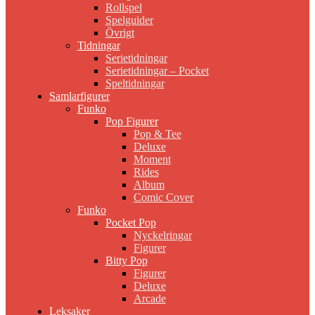
Rollspel
Spelguider
Övrigt
Tidningar
Serietidningar
Serietidningar – Pocket
Speltidningar
Samlarfigurer
Funko
Pop Figurer
Pop & Tee
Deluxe
Moment
Rides
Album
Comic Cover
Funko
Pocket Pop
Nyckelringar
Figurer
Bitty Pop
Figurer
Deluxe
Arcade
Leksaker