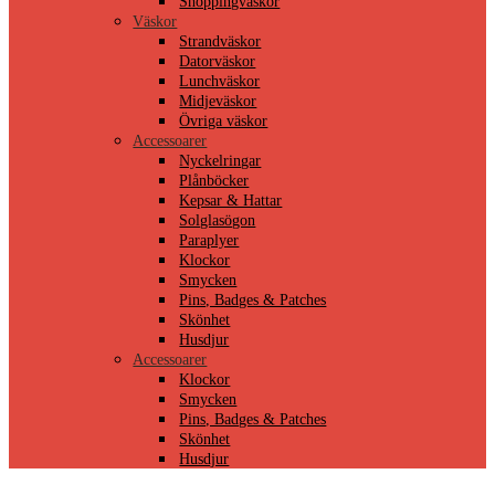
Shoppingväskor
Väskor
Strandväskor
Datorväskor
Lunchväskor
Midjeväskor
Övriga väskor
Accessoarer
Nyckelringar
Plånböcker
Kepsar & Hattar
Solglasögon
Paraplyer
Klockor
Smycken
Pins, Badges & Patches
Skönhet
Husdjur
Accessoarer
Klockor
Smycken
Pins, Badges & Patches
Skönhet
Husdjur