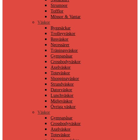
Strumpor
Tofflor
Mössor & Vantar
Väskor
Ryggsäckar
Trolleyväskor
Resväskor
Necessärer
Träningsväskor
Gympapåsar
Crossbodyväskor
Axelväskor
Toteväskor
Shoppingväskor
Strandväskor
Datorväskor
Lunchväskor
Midjeväskor
Övriga väskor
Väskor
Gympapåsar
Crossbodyväskor
Axelväskor
Toteväskor