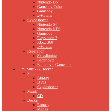
Nintendo DS
Gameboy Color
Gameboy
..visa alla
Skyddsboxar
Nintendo 64
Nintendo NES
Gameboy
Playstation 3
Xbox 360
..visa alla
Reparation
Skivslipning
Batteribyte
Batteribyte Gamecube
Film, Musik & Böcker
Film
Blu-ray
DVD
Skyddsboxar
Musik
CD
Böcker
Fantasy
Manga