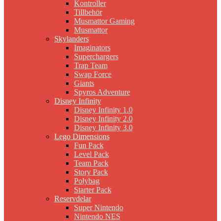
Kontroller
Tillbehör
Musmattor Gaming
Musmattor
Skylanders
Imaginators
Superchargers
Trap Team
Swap Force
Giants
Spyros Adventure
Disney Infinity
Disney Infinity 1.0
Disney Infinity 2.0
Disney Infinity 3.0
Lego Dimensions
Fun Pack
Level Pack
Team Pack
Story Pack
Polybag
Starter Pack
Reservdelar
Super Nintendo
Nintendo NES