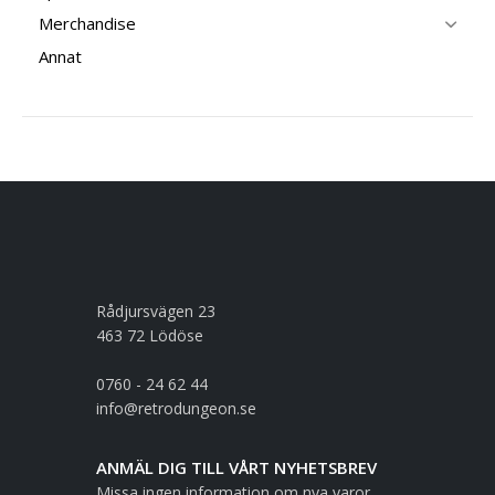
Merchandise
Annat
Rådjursvägen 23
463 72 Lödöse
0760 - 24 62 44
info@retrodungeon.se
ANMÄL DIG TILL VÅRT NYHETSBREV
Missa ingen information om nya varor,