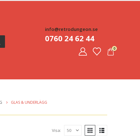
info@retrodungeon.se
0760 24 62 44
0
NG
GLAS & UNDERLÄGG
Visa: