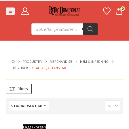
0
Produktsökning
PRODUKTER
MERCHANDISE
HEM & INREDNING
HÖGTIDER
ALLA HJÄRTANS DAG
Filters
Lägg i korgen