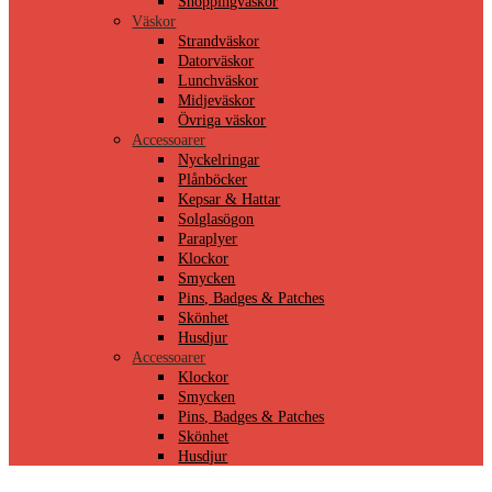
Shoppingväskor
Väskor
Strandväskor
Datorväskor
Lunchväskor
Midjeväskor
Övriga väskor
Accessoarer
Nyckelringar
Plånböcker
Kepsar & Hattar
Solglasögon
Paraplyer
Klockor
Smycken
Pins, Badges & Patches
Skönhet
Husdjur
Accessoarer
Klockor
Smycken
Pins, Badges & Patches
Skönhet
Husdjur