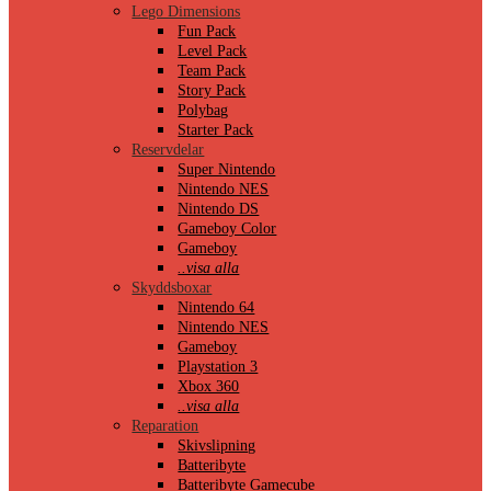
Lego Dimensions
Fun Pack
Level Pack
Team Pack
Story Pack
Polybag
Starter Pack
Reservdelar
Super Nintendo
Nintendo NES
Nintendo DS
Gameboy Color
Gameboy
..visa alla
Skyddsboxar
Nintendo 64
Nintendo NES
Gameboy
Playstation 3
Xbox 360
..visa alla
Reparation
Skivslipning
Batteribyte
Batteribyte Gamecube