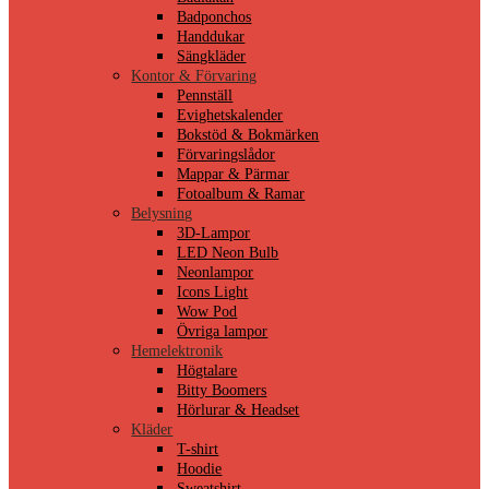
Badponchos
Handdukar
Sängkläder
Kontor & Förvaring
Pennställ
Evighetskalender
Bokstöd & Bokmärken
Förvaringslådor
Mappar & Pärmar
Fotoalbum & Ramar
Belysning
3D-Lampor
LED Neon Bulb
Neonlampor
Icons Light
Wow Pod
Övriga lampor
Hemelektronik
Högtalare
Bitty Boomers
Hörlurar & Headset
Kläder
T-shirt
Hoodie
Sweatshirt