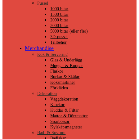
Pussel
1000 bitar
1500 bitar
2000 bitar
3000 bitar
5000 bitar (eller fler)
3D-pussel
Tillbehör
Merchandise
Kök & Servering
Glas & Underlägg
Muggar & Koppar
Flaskor
Burkar & Skålar
Köksmaskiner
Förkläden
Dekoration
Väggdekoration
Klockor
Kuddar & Filtar
Mattor & Dörrmattor
Sparbössor
Kylskåpsmagneter
Bad- & Sovrum
Badlakan