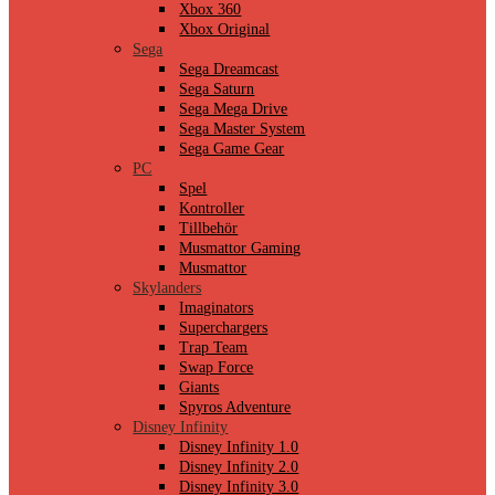
Xbox 360
Xbox Original
Sega
Sega Dreamcast
Sega Saturn
Sega Mega Drive
Sega Master System
Sega Game Gear
PC
Spel
Kontroller
Tillbehör
Musmattor Gaming
Musmattor
Skylanders
Imaginators
Superchargers
Trap Team
Swap Force
Giants
Spyros Adventure
Disney Infinity
Disney Infinity 1.0
Disney Infinity 2.0
Disney Infinity 3.0