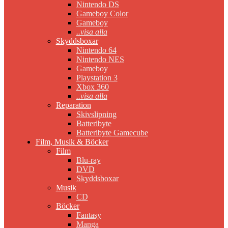
Nintendo DS
Gameboy Color
Gameboy
..visa alla
Skyddsboxar
Nintendo 64
Nintendo NES
Gameboy
Playstation 3
Xbox 360
..visa alla
Reparation
Skivslipning
Batteribyte
Batteribyte Gamecube
Film, Musik & Böcker
Film
Blu-ray
DVD
Skyddsboxar
Musik
CD
Böcker
Fantasy
Manga