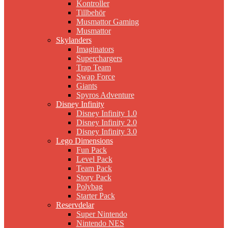
Kontroller
Tillbehör
Musmattor Gaming
Musmattor
Skylanders
Imaginators
Superchargers
Trap Team
Swap Force
Giants
Spyros Adventure
Disney Infinity
Disney Infinity 1.0
Disney Infinity 2.0
Disney Infinity 3.0
Lego Dimensions
Fun Pack
Level Pack
Team Pack
Story Pack
Polybag
Starter Pack
Reservdelar
Super Nintendo
Nintendo NES