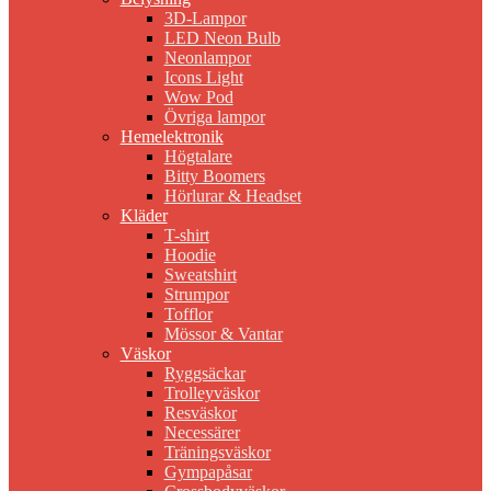
3D-Lampor
LED Neon Bulb
Neonlampor
Icons Light
Wow Pod
Övriga lampor
Hemelektronik
Högtalare
Bitty Boomers
Hörlurar & Headset
Kläder
T-shirt
Hoodie
Sweatshirt
Strumpor
Tofflor
Mössor & Vantar
Väskor
Ryggsäckar
Trolleyväskor
Resväskor
Necessärer
Träningsväskor
Gympapåsar