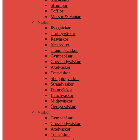
Strumpor
Tofflor
Mössor & Vantar
Väskor
Ryggsäckar
Trolleyväskor
Resväskor
Necessärer
Träningsväskor
Gympapåsar
Crossbodyväskor
Axelväskor
Toteväskor
Shoppingväskor
Strandväskor
Datorväskor
Lunchväskor
Midjeväskor
Övriga väskor
Väskor
Gympapåsar
Crossbodyväskor
Axelväskor
Toteväskor