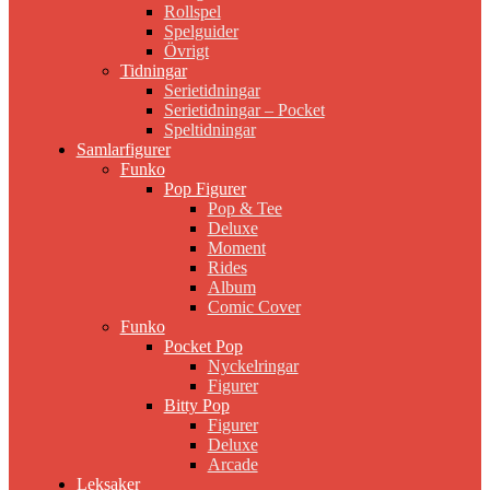
Rollspel
Spelguider
Övrigt
Tidningar
Serietidningar
Serietidningar – Pocket
Speltidningar
Samlarfigurer
Funko
Pop Figurer
Pop & Tee
Deluxe
Moment
Rides
Album
Comic Cover
Funko
Pocket Pop
Nyckelringar
Figurer
Bitty Pop
Figurer
Deluxe
Arcade
Leksaker