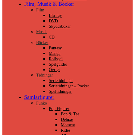
Film, Musik & Böcker
Film
Blu-ray
DVD
Skyddsboxar
Musik
CD
Böcker
Fantasy
Manga
Rollspel
Spelguider
Övrigt
Tidningar
Serietidningar
Serietidningar – Pocket
Speltidningar
Samlarfigurer
Funko
Pop Figurer
Pop & Tee
Deluxe
Moment
Rides