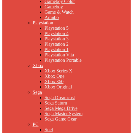
Gameboy Color
Gameboy
Game & Watch
Amiibo
Playstation
Playstation 5
Playstation 4
Playstation 3
Playstation 2
Playstation 1
Playstation Vita
Playstation Portable
Xbox
Xbox Series X
Xbox One
Xbox 360
Xbox Original
Sega
Sega Dreamcast
Sega Saturn
Sega Mega Drive
Sega Master System
Sega Game Gear
PC
Spel