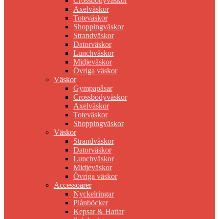
Crossbodyväskor
Axelväskor
Toteväskor
Shoppingväskor
Strandväskor
Datorväskor
Lunchväskor
Midjeväskor
Övriga väskor
Väskor
Gympapåsar
Crossbodyväskor
Axelväskor
Toteväskor
Shoppingväskor
Väskor
Strandväskor
Datorväskor
Lunchväskor
Midjeväskor
Övriga väskor
Accessoarer
Nyckelringar
Plånböcker
Kepsar & Hattar