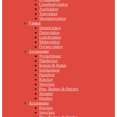
Crossbodyväskor
Axelväskor
Toteväskor
Shoppingväskor
Väskor
Strandväskor
Datorväskor
Lunchväskor
Midjeväskor
Övriga väskor
Accessoarer
Nyckelringar
Plånböcker
Kepsar & Hattar
Solglasögon
Paraplyer
Klockor
Smycken
Pins, Badges & Patches
Skönhet
Husdjur
Accessoarer
Klockor
Smycken