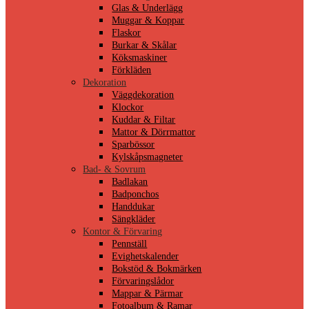
Glas & Underlägg
Muggar & Koppar
Flaskor
Burkar & Skålar
Köksmaskiner
Förkläden
Dekoration
Väggdekoration
Klockor
Kuddar & Filtar
Mattor & Dörrmattor
Sparbössor
Kylskåpsmagneter
Bad- & Sovrum
Badlakan
Badponchos
Handdukar
Sängkläder
Kontor & Förvaring
Pennställ
Evighetskalender
Bokstöd & Bokmärken
Förvaringslådor
Mappar & Pärmar
Fotoalbum & Ramar