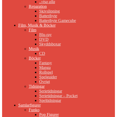
..visa alla
Reparation
Skivslipning
Batteribyte
Batteribyte Gamecube
Film, Musik & Böcker
Film
Blu-ray
DVD
Skyddsboxar
Musik
CD
Böcker
Fantasy
Manga
Rollspel
Spelguider
Övrigt
Tidningar
Serietidningar
Serietidningar – Pocket
Speltidningar
Samlarfigurer
Funko
Pop Figurer