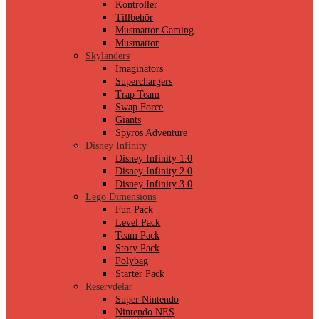
Kontroller
Tillbehör
Musmattor Gaming
Musmattor
Skylanders
Imaginators
Superchargers
Trap Team
Swap Force
Giants
Spyros Adventure
Disney Infinity
Disney Infinity 1.0
Disney Infinity 2.0
Disney Infinity 3.0
Lego Dimensions
Fun Pack
Level Pack
Team Pack
Story Pack
Polybag
Starter Pack
Reservdelar
Super Nintendo
Nintendo NES