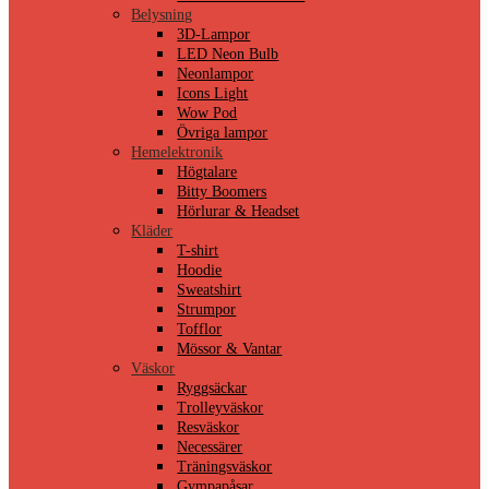
Belysning
3D-Lampor
LED Neon Bulb
Neonlampor
Icons Light
Wow Pod
Övriga lampor
Hemelektronik
Högtalare
Bitty Boomers
Hörlurar & Headset
Kläder
T-shirt
Hoodie
Sweatshirt
Strumpor
Tofflor
Mössor & Vantar
Väskor
Ryggsäckar
Trolleyväskor
Resväskor
Necessärer
Träningsväskor
Gympapåsar