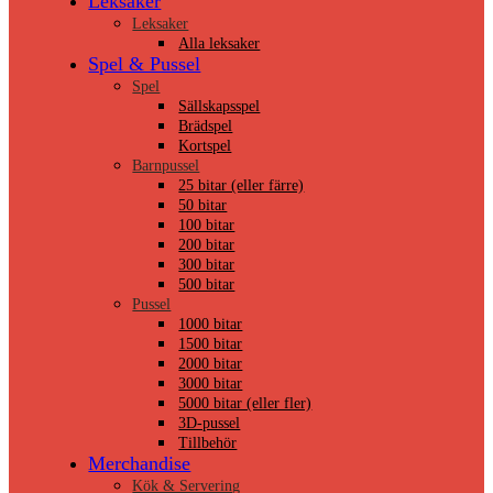
Leksaker
Leksaker
Alla leksaker
Spel & Pussel
Spel
Sällskapsspel
Brädspel
Kortspel
Barnpussel
25 bitar (eller färre)
50 bitar
100 bitar
200 bitar
300 bitar
500 bitar
Pussel
1000 bitar
1500 bitar
2000 bitar
3000 bitar
5000 bitar (eller fler)
3D-pussel
Tillbehör
Merchandise
Kök & Servering