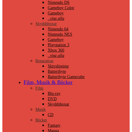
Nintendo DS
Gameboy Color
Gameboy
..visa alla
Skyddsboxar
Nintendo 64
Nintendo NES
Gameboy
Playstation 3
Xbox 360
..visa alla
Reparation
Skivslipning
Batteribyte
Batteribyte Gamecube
Film, Musik & Böcker
Film
Blu-ray
DVD
Skyddsboxar
Musik
CD
Böcker
Fantasy
Manga