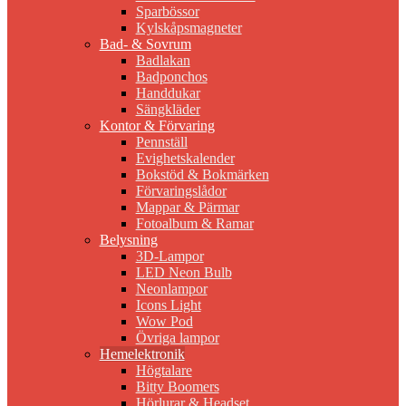
Sparbössor
Kylskåpsmagneter
Bad- & Sovrum
Badlakan
Badponchos
Handdukar
Sängkläder
Kontor & Förvaring
Pennställ
Evighetskalender
Bokstöd & Bokmärken
Förvaringslådor
Mappar & Pärmar
Fotoalbum & Ramar
Belysning
3D-Lampor
LED Neon Bulb
Neonlampor
Icons Light
Wow Pod
Övriga lampor
Hemelektronik
Högtalare
Bitty Boomers
Hörlurar & Headset