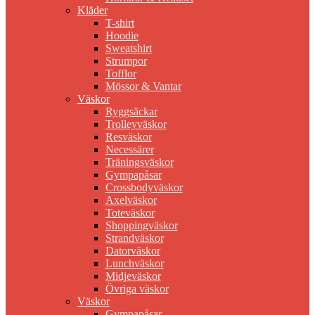
Kläder
T-shirt
Hoodie
Sweatshirt
Strumpor
Tofflor
Mössor & Vantar
Väskor
Ryggsäckar
Trolleyväskor
Resväskor
Necessärer
Träningsväskor
Gympapåsar
Crossbodyväskor
Axelväskor
Toteväskor
Shoppingväskor
Strandväskor
Datorväskor
Lunchväskor
Midjeväskor
Övriga väskor
Väskor
Gympapåsar