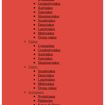
Crossbodyväskor
Axelväskor
Toteväskor
Shoppingväskor
Strandväskor
Datorväskor
Lunchväskor
Midjeväskor
Övriga väskor
Väskor
Gympapåsar
Crossbodyväskor
Axelväskor
Toteväskor
Shoppingväskor
Väskor
Strandväskor
Datorväskor
Lunchväskor
Midjeväskor
Övriga väskor
Accessoarer
Nyckelringar
Plånböcker
Kepsar & Hattar