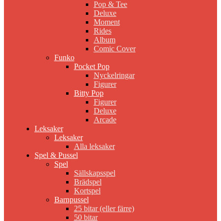
Pop & Tee
Deluxe
Moment
Rides
Album
Comic Cover
Funko
Pocket Pop
Nyckelringar
Figurer
Bitty Pop
Figurer
Deluxe
Arcade
Leksaker
Leksaker
Alla leksaker
Spel & Pussel
Spel
Sällskapsspel
Brädspel
Kortspel
Barnpussel
25 bitar (eller färre)
50 bitar