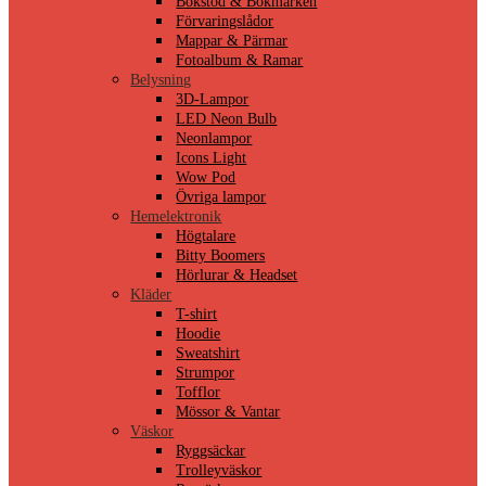
Bokstöd & Bokmärken
Förvaringslådor
Mappar & Pärmar
Fotoalbum & Ramar
Belysning
3D-Lampor
LED Neon Bulb
Neonlampor
Icons Light
Wow Pod
Övriga lampor
Hemelektronik
Högtalare
Bitty Boomers
Hörlurar & Headset
Kläder
T-shirt
Hoodie
Sweatshirt
Strumpor
Tofflor
Mössor & Vantar
Väskor
Ryggsäckar
Trolleyväskor