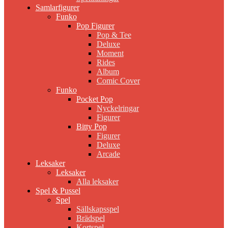
Samlarfigurer
Funko
Pop Figurer
Pop & Tee
Deluxe
Moment
Rides
Album
Comic Cover
Funko
Pocket Pop
Nyckelringar
Figurer
Bitty Pop
Figurer
Deluxe
Arcade
Leksaker
Leksaker
Alla leksaker
Spel & Pussel
Spel
Sällskapsspel
Brädspel
Kortspel