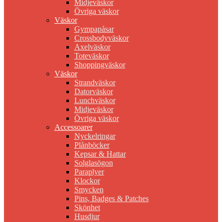
Midjeväskor
Övriga väskor
Väskor
Gympapåsar
Crossbodyväskor
Axelväskor
Toteväskor
Shoppingväskor
Väskor
Strandväskor
Datorväskor
Lunchväskor
Midjeväskor
Övriga väskor
Accessoarer
Nyckelringar
Plånböcker
Kepsar & Hattar
Solglasögon
Paraplyer
Klockor
Smycken
Pins, Badges & Patches
Skönhet
Husdjur