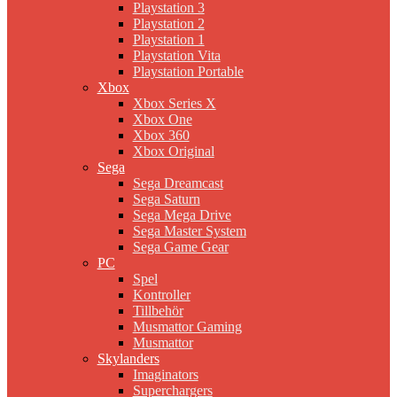
Playstation 3
Playstation 2
Playstation 1
Playstation Vita
Playstation Portable
Xbox
Xbox Series X
Xbox One
Xbox 360
Xbox Original
Sega
Sega Dreamcast
Sega Saturn
Sega Mega Drive
Sega Master System
Sega Game Gear
PC
Spel
Kontroller
Tillbehör
Musmattor Gaming
Musmattor
Skylanders
Imaginators
Superchargers