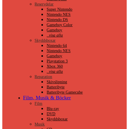
Reservdelar
Super Nintendo
Nintendo NES
Nintendo DS
Gameboy Color
Gameboy
..visa alla
Skyddsboxar
Nintendo 64
Nintendo NES
Gameboy
Playstation 3
Xbox 360
..visa alla
Reparation
Skivslipning
Batteribyte
Batteribyte Gamecube
Film, Musik & Böcker
Film
Blu-ray
DVD
Skyddsboxar
Musik