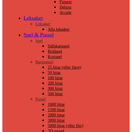
Figurer
Deluxe
Arcade
Leksaker
Leksaker
Alla leksaker
Spel & Pussel
Spel
Sällskapsspel
Brädspel
Kortspel
Barnpussel
25 bitar (eller färre)
50 bitar
100 bitar
200 bitar
300 bitar
500 bitar
Pussel
1000 bitar
1500 bitar
2000 bitar
3000 bitar
5000 bitar (eller fler)
3D-pussel