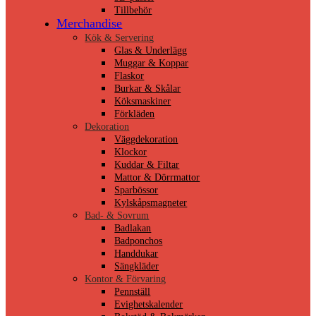
Tillbehör
Merchandise
Kök & Servering
Glas & Underlägg
Muggar & Koppar
Flaskor
Burkar & Skålar
Köksmaskiner
Förkläden
Dekoration
Väggdekoration
Klockor
Kuddar & Filtar
Mattor & Dörrmattor
Sparbössor
Kylskåpsmagneter
Bad- & Sovrum
Badlakan
Badponchos
Handdukar
Sängkläder
Kontor & Förvaring
Pennställ
Evighetskalender