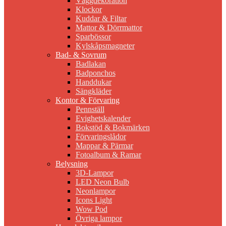
Väggdekoration
Klockor
Kuddar & Filtar
Mattor & Dörrmattor
Sparbössor
Kylskåpsmagneter
Bad- & Sovrum
Badlakan
Badponchos
Handdukar
Sängkläder
Kontor & Förvaring
Pennställ
Evighetskalender
Bokstöd & Bokmärken
Förvaringslådor
Mappar & Pärmar
Fotoalbum & Ramar
Belysning
3D-Lampor
LED Neon Bulb
Neonlampor
Icons Light
Wow Pod
Övriga lampor