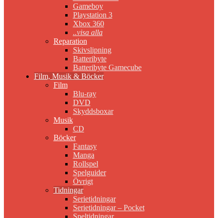
Gameboy
Playstation 3
Xbox 360
..visa alla
Reparation
Skivslipning
Batteribyte
Batteribyte Gamecube
Film, Musik & Böcker
Film
Blu-ray
DVD
Skyddsboxar
Musik
CD
Böcker
Fantasy
Manga
Rollspel
Spelguider
Övrigt
Tidningar
Serietidningar
Serietidningar – Pocket
Speltidningar