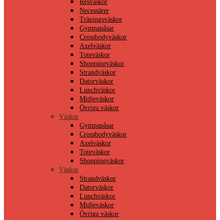
Resväskor
Necessärer
Träningsväskor
Gympapåsar
Crossbodyväskor
Axelväskor
Toteväskor
Shoppingväskor
Strandväskor
Datorväskor
Lunchväskor
Midjeväskor
Övriga väskor
Väskor
Gympapåsar
Crossbodyväskor
Axelväskor
Toteväskor
Shoppingväskor
Väskor
Strandväskor
Datorväskor
Lunchväskor
Midjeväskor
Övriga väskor