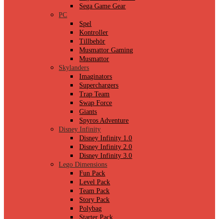
Sega Game Gear
PC
Spel
Kontroller
Tillbehör
Musmattor Gaming
Musmattor
Skylanders
Imaginators
Superchargers
Trap Team
Swap Force
Giants
Spyros Adventure
Disney Infinity
Disney Infinity 1.0
Disney Infinity 2.0
Disney Infinity 3.0
Lego Dimensions
Fun Pack
Level Pack
Team Pack
Story Pack
Polybag
Starter Pack