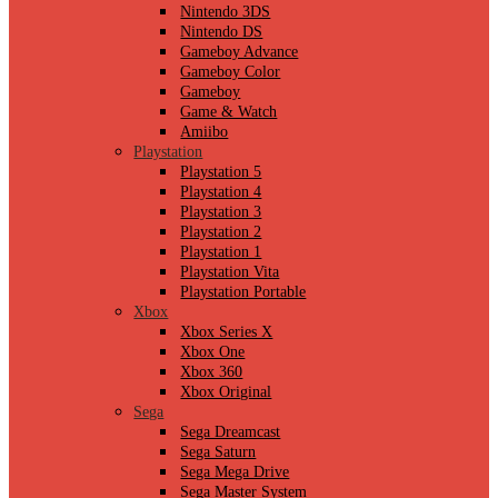
Nintendo 3DS
Nintendo DS
Gameboy Advance
Gameboy Color
Gameboy
Game & Watch
Amiibo
Playstation
Playstation 5
Playstation 4
Playstation 3
Playstation 2
Playstation 1
Playstation Vita
Playstation Portable
Xbox
Xbox Series X
Xbox One
Xbox 360
Xbox Original
Sega
Sega Dreamcast
Sega Saturn
Sega Mega Drive
Sega Master System