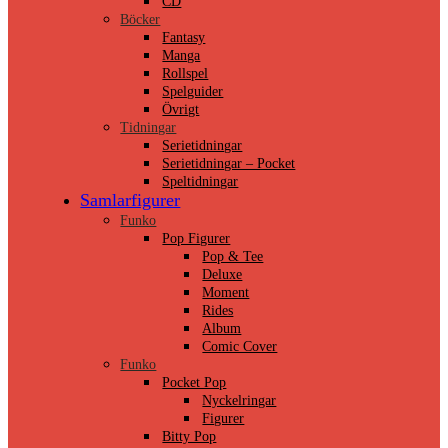
CD
Böcker
Fantasy
Manga
Rollspel
Spelguider
Övrigt
Tidningar
Serietidningar
Serietidningar – Pocket
Speltidningar
Samlarfigurer
Funko
Pop Figurer
Pop & Tee
Deluxe
Moment
Rides
Album
Comic Cover
Funko
Pocket Pop
Nyckelringar
Figurer
Bitty Pop