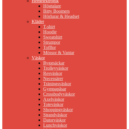
Hemelektronik
Högtalare
Bitty Boomers
Hörlurar & Headset
Kläder
T-shirt
Hoodie
Sweatshirt
Strumpor
Tofflor
Mössor & Vantar
Väskor
Ryggsäckar
Trolleyväskor
Resväskor
Necessärer
Träningsväskor
Gympapåsar
Crossbodyväskor
Axelväskor
Toteväskor
Shoppingväskor
Strandväskor
Datorväskor
Lunchväskor