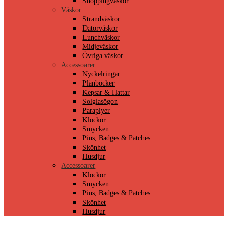
Shoppingväskor
Väskor
Strandväskor
Datorväskor
Lunchväskor
Midjeväskor
Övriga väskor
Accessoarer
Nyckelringar
Plånböcker
Kepsar & Hattar
Solglasögon
Paraplyer
Klockor
Smycken
Pins, Badges & Patches
Skönhet
Husdjur
Accessoarer
Klockor
Smycken
Pins, Badges & Patches
Skönhet
Husdjur