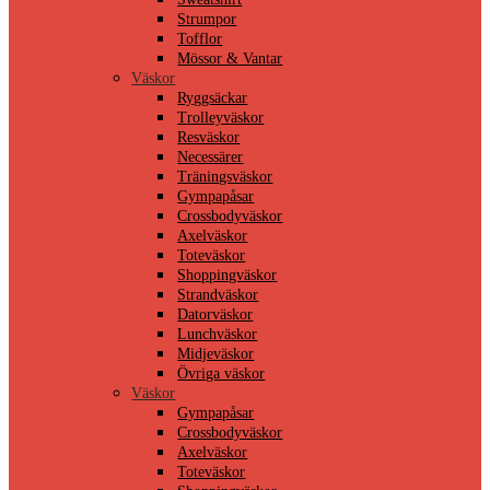
Strumpor
Tofflor
Mössor & Vantar
Väskor
Ryggsäckar
Trolleyväskor
Resväskor
Necessärer
Träningsväskor
Gympapåsar
Crossbodyväskor
Axelväskor
Toteväskor
Shoppingväskor
Strandväskor
Datorväskor
Lunchväskor
Midjeväskor
Övriga väskor
Väskor
Gympapåsar
Crossbodyväskor
Axelväskor
Toteväskor