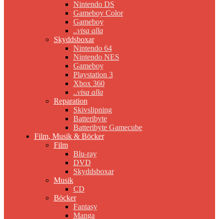
Nintendo DS
Gameboy Color
Gameboy
..visa alla
Skyddsboxar
Nintendo 64
Nintendo NES
Gameboy
Playstation 3
Xbox 360
..visa alla
Reparation
Skivslipning
Batteribyte
Batteribyte Gamecube
Film, Musik & Böcker
Film
Blu-ray
DVD
Skyddsboxar
Musik
CD
Böcker
Fantasy
Manga