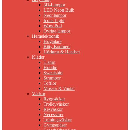
3D-Lampor
LED Neon Bulb
Neonlampor
Icons Light
Wow Pod
Övriga lampor
Hemelektronik
Högtalare
Bitty Boomers
Hörlurar & Headset
Kläder
T-shirt
Hoodie
Sweatshirt
Strumpor
Tofflor
Mössor & Vantar
Väskor
Ryggsäckar
Trolleyväskor
Resväskor
Necessärer
Träningsväskor
Gympapåsar