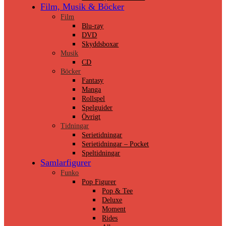
Film, Musik & Böcker
Film
Blu-ray
DVD
Skyddsboxar
Musik
CD
Böcker
Fantasy
Manga
Rollspel
Spelguider
Övrigt
Tidningar
Serietidningar
Serietidningar – Pocket
Speltidningar
Samlarfigurer
Funko
Pop Figurer
Pop & Tee
Deluxe
Moment
Rides