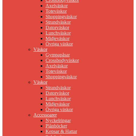
Crossbodyväskor
Axelväskor
Toteväskor
Shoppingväskor
Strandväskor
Datorväskor
Lunchväskor
Midjeväskor
Övriga väskor
Väskor
Gympapåsar
Crossbodyväskor
Axelväskor
Toteväskor
Shoppingväskor
Väskor
Strandväskor
Datorväskor
Lunchväskor
Midjeväskor
Övriga väskor
Accessoarer
Nyckelringar
Plånböcker
Kepsar & Hattar