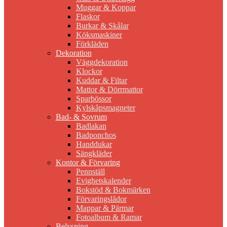
Muggar & Koppar
Flaskor
Burkar & Skålar
Köksmaskiner
Förkläden
Dekoration
Väggdekoration
Klockor
Kuddar & Filtar
Mattor & Dörrmattor
Sparbössor
Kylskåpsmagneter
Bad- & Sovrum
Badlakan
Badponchos
Handdukar
Sängkläder
Kontor & Förvaring
Pennställ
Evighetskalender
Bokstöd & Bokmärken
Förvaringslådor
Mappar & Pärmar
Fotoalbum & Ramar
Belysning