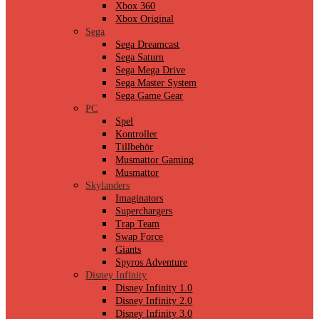
Xbox 360
Xbox Original
Sega
Sega Dreamcast
Sega Saturn
Sega Mega Drive
Sega Master System
Sega Game Gear
PC
Spel
Kontroller
Tillbehör
Musmattor Gaming
Musmattor
Skylanders
Imaginators
Superchargers
Trap Team
Swap Force
Giants
Spyros Adventure
Disney Infinity
Disney Infinity 1.0
Disney Infinity 2.0
Disney Infinity 3.0