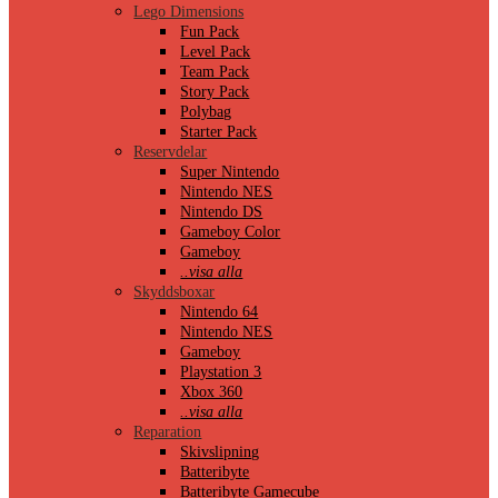
Lego Dimensions
Fun Pack
Level Pack
Team Pack
Story Pack
Polybag
Starter Pack
Reservdelar
Super Nintendo
Nintendo NES
Nintendo DS
Gameboy Color
Gameboy
..visa alla
Skyddsboxar
Nintendo 64
Nintendo NES
Gameboy
Playstation 3
Xbox 360
..visa alla
Reparation
Skivslipning
Batteribyte
Batteribyte Gamecube