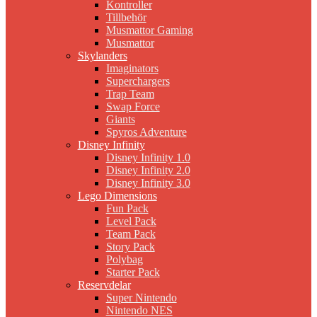
Kontroller
Tillbehör
Musmattor Gaming
Musmattor
Skylanders
Imaginators
Superchargers
Trap Team
Swap Force
Giants
Spyros Adventure
Disney Infinity
Disney Infinity 1.0
Disney Infinity 2.0
Disney Infinity 3.0
Lego Dimensions
Fun Pack
Level Pack
Team Pack
Story Pack
Polybag
Starter Pack
Reservdelar
Super Nintendo
Nintendo NES