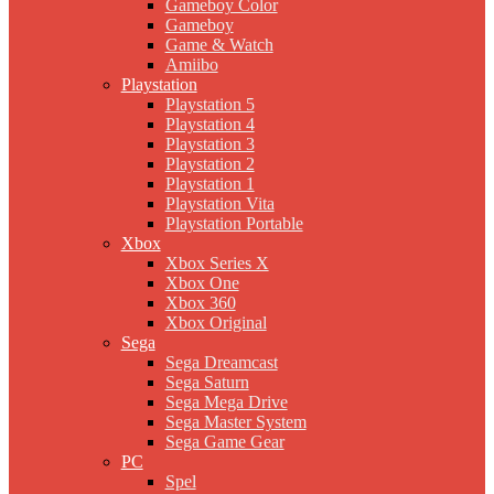
Gameboy Color
Gameboy
Game & Watch
Amiibo
Playstation
Playstation 5
Playstation 4
Playstation 3
Playstation 2
Playstation 1
Playstation Vita
Playstation Portable
Xbox
Xbox Series X
Xbox One
Xbox 360
Xbox Original
Sega
Sega Dreamcast
Sega Saturn
Sega Mega Drive
Sega Master System
Sega Game Gear
PC
Spel