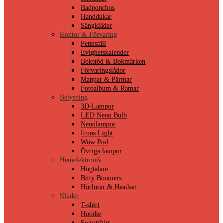
Badponchos
Handdukar
Sängkläder
Kontor & Förvaring
Pennställ
Evighetskalender
Bokstöd & Bokmärken
Förvaringslådor
Mappar & Pärmar
Fotoalbum & Ramar
Belysning
3D-Lampor
LED Neon Bulb
Neonlampor
Icons Light
Wow Pod
Övriga lampor
Hemelektronik
Högtalare
Bitty Boomers
Hörlurar & Headset
Kläder
T-shirt
Hoodie
Sweatshirt