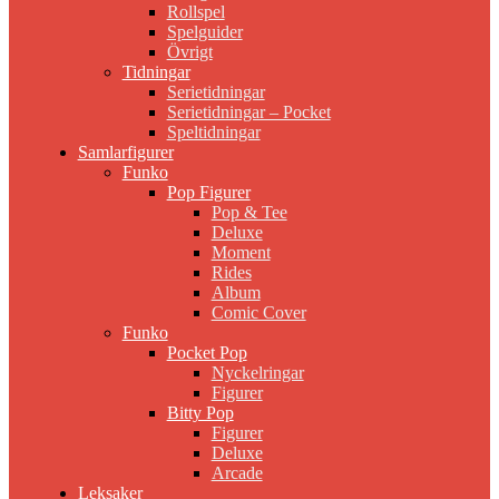
Rollspel
Spelguider
Övrigt
Tidningar
Serietidningar
Serietidningar – Pocket
Speltidningar
Samlarfigurer
Funko
Pop Figurer
Pop & Tee
Deluxe
Moment
Rides
Album
Comic Cover
Funko
Pocket Pop
Nyckelringar
Figurer
Bitty Pop
Figurer
Deluxe
Arcade
Leksaker