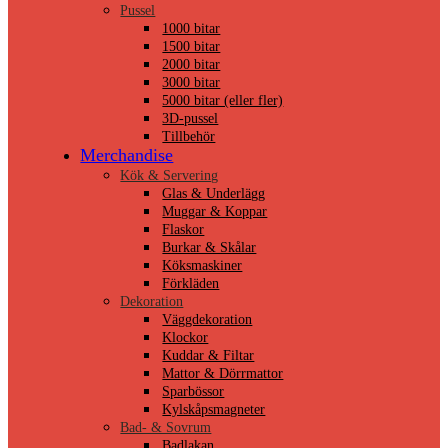
Pussel
1000 bitar
1500 bitar
2000 bitar
3000 bitar
5000 bitar (eller fler)
3D-pussel
Tillbehör
Merchandise
Kök & Servering
Glas & Underlägg
Muggar & Koppar
Flaskor
Burkar & Skålar
Köksmaskiner
Förkläden
Dekoration
Väggdekoration
Klockor
Kuddar & Filtar
Mattor & Dörrmattor
Sparbössor
Kylskåpsmagneter
Bad- & Sovrum
Badlakan