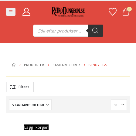
0
Produktsökning
PRODUKTER
SAMLARFIGURER
BENDYFIGS
Filters
Lägg i korgen