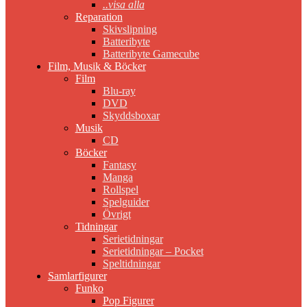
..visa alla
Reparation
Skivslipning
Batteribyte
Batteribyte Gamecube
Film, Musik & Böcker
Film
Blu-ray
DVD
Skyddsboxar
Musik
CD
Böcker
Fantasy
Manga
Rollspel
Spelguider
Övrigt
Tidningar
Serietidningar
Serietidningar – Pocket
Speltidningar
Samlarfigurer
Funko
Pop Figurer