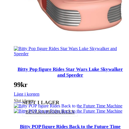
Bitty Pop figure Rides Star Wars Luke Skywalker
and Speeder
99
kr
Lägg i korgen
Slut i lager
SLUT I LAGER
BEVAKA PRODUKTEN
Bitty POP figure Rides Back to the Future Time