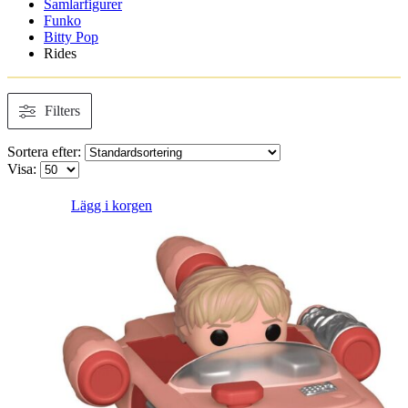
Samlarfigurer
Funko
Bitty Pop
Rides
Filters
Sortera efter:
Visa:
Lägg i korgen