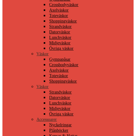
Crossbodyväskor
Axelväskor
Toteväskor
Shoppingväskor
Strandväskor
Datorväskor
Lunchväskor
Midjeväskor
Övriga väskor
Väskor
Gympapåsar
Crossbodyväskor
Axelväskor
Toteväskor
Shoppingväskor
Väskor
Strandväskor
Datorväskor
Lunchväskor
Midjeväskor
Övriga väskor
Accessoarer
Nyckelringar
Plånböcker
Kepsar & Hattar