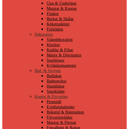
Glas & Underlägg
Muggar & Koppar
Flaskor
Burkar & Skålar
Köksmaskiner
Förkläden
Dekoration
Väggdekoration
Klockor
Kuddar & Filtar
Mattor & Dörrmattor
Sparbössor
Kylskåpsmagneter
Bad- & Sovrum
Badlakan
Badponchos
Handdukar
Sängkläder
Kontor & Förvaring
Pennställ
Evighetskalender
Bokstöd & Bokmärken
Förvaringslådor
Mappar & Pärmar
Fotoalbum & Ramar