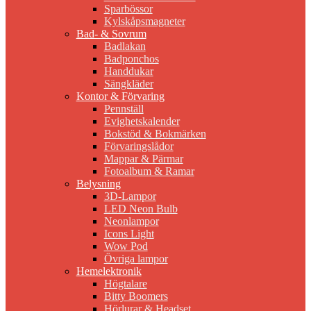
Sparbössor
Kylskåpsmagneter
Bad- & Sovrum
Badlakan
Badponchos
Handdukar
Sängkläder
Kontor & Förvaring
Pennställ
Evighetskalender
Bokstöd & Bokmärken
Förvaringslådor
Mappar & Pärmar
Fotoalbum & Ramar
Belysning
3D-Lampor
LED Neon Bulb
Neonlampor
Icons Light
Wow Pod
Övriga lampor
Hemelektronik
Högtalare
Bitty Boomers
Hörlurar & Headset