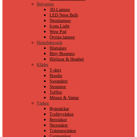
Belysning
3D-Lampor
LED Neon Bulb
Neonlampor
Icons Light
Wow Pod
Övriga lampor
Hemelektronik
Högtalare
Bitty Boomers
Hörlurar & Headset
Kläder
T-shirt
Hoodie
Sweatshirt
Strumpor
Tofflor
Mössor & Vantar
Väskor
Ryggsäckar
Trolleyväskor
Resväskor
Necessärer
Träningsväskor
Gympapåsar