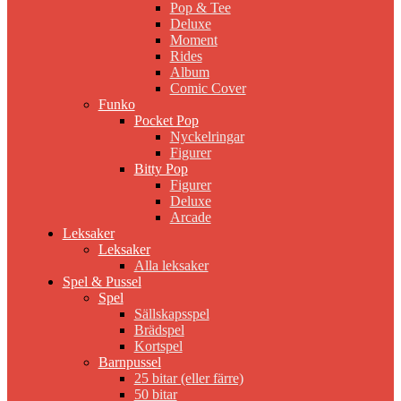
Pop & Tee
Deluxe
Moment
Rides
Album
Comic Cover
Funko
Pocket Pop
Nyckelringar
Figurer
Bitty Pop
Figurer
Deluxe
Arcade
Leksaker
Leksaker
Alla leksaker
Spel & Pussel
Spel
Sällskapsspel
Brädspel
Kortspel
Barnpussel
25 bitar (eller färre)
50 bitar