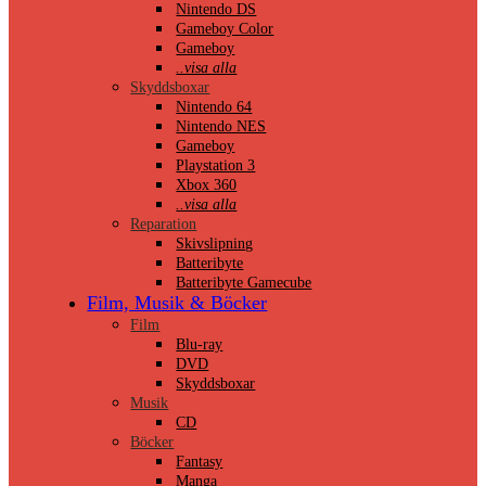
Nintendo DS
Gameboy Color
Gameboy
..visa alla
Skyddsboxar
Nintendo 64
Nintendo NES
Gameboy
Playstation 3
Xbox 360
..visa alla
Reparation
Skivslipning
Batteribyte
Batteribyte Gamecube
Film, Musik & Böcker
Film
Blu-ray
DVD
Skyddsboxar
Musik
CD
Böcker
Fantasy
Manga