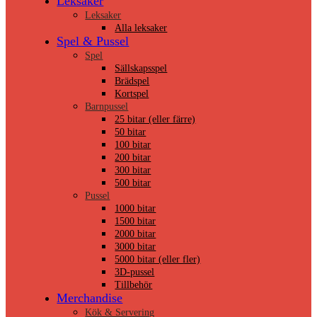
Leksaker
Leksaker
Alla leksaker
Spel & Pussel
Spel
Sällskapsspel
Brädspel
Kortspel
Barnpussel
25 bitar (eller färre)
50 bitar
100 bitar
200 bitar
300 bitar
500 bitar
Pussel
1000 bitar
1500 bitar
2000 bitar
3000 bitar
5000 bitar (eller fler)
3D-pussel
Tillbehör
Merchandise
Kök & Servering