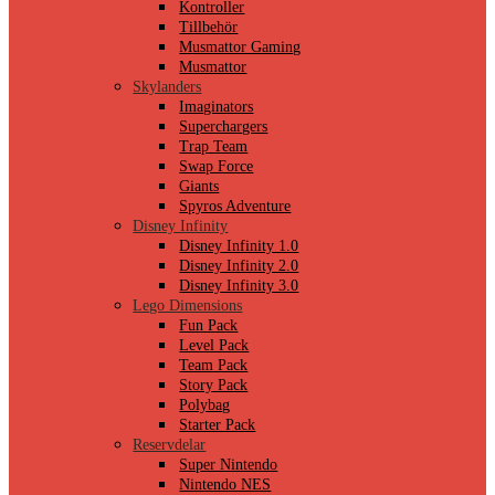
Kontroller
Tillbehör
Musmattor Gaming
Musmattor
Skylanders
Imaginators
Superchargers
Trap Team
Swap Force
Giants
Spyros Adventure
Disney Infinity
Disney Infinity 1.0
Disney Infinity 2.0
Disney Infinity 3.0
Lego Dimensions
Fun Pack
Level Pack
Team Pack
Story Pack
Polybag
Starter Pack
Reservdelar
Super Nintendo
Nintendo NES