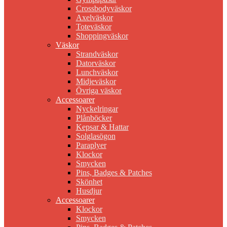
Crossbodyväskor
Axelväskor
Toteväskor
Shoppingväskor
Väskor
Strandväskor
Datorväskor
Lunchväskor
Midjeväskor
Övriga väskor
Accessoarer
Nyckelringar
Plånböcker
Kepsar & Hattar
Solglasögon
Paraplyer
Klockor
Smycken
Pins, Badges & Patches
Skönhet
Husdjur
Accessoarer
Klockor
Smycken