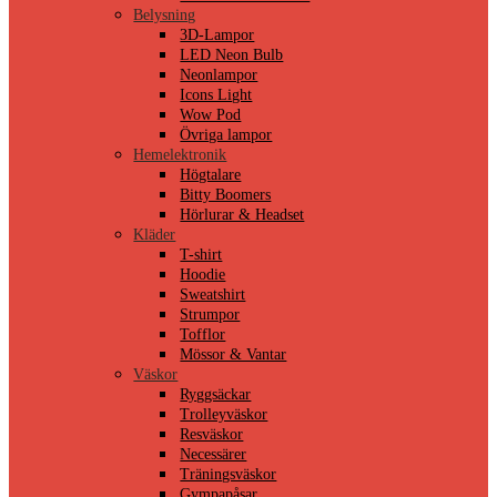
Belysning
3D-Lampor
LED Neon Bulb
Neonlampor
Icons Light
Wow Pod
Övriga lampor
Hemelektronik
Högtalare
Bitty Boomers
Hörlurar & Headset
Kläder
T-shirt
Hoodie
Sweatshirt
Strumpor
Tofflor
Mössor & Vantar
Väskor
Ryggsäckar
Trolleyväskor
Resväskor
Necessärer
Träningsväskor
Gympapåsar