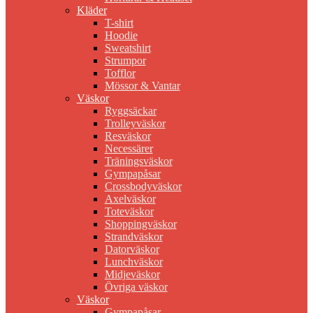
Kläder
T-shirt
Hoodie
Sweatshirt
Strumpor
Tofflor
Mössor & Vantar
Väskor
Ryggsäckar
Trolleyväskor
Resväskor
Necessärer
Träningsväskor
Gympapåsar
Crossbodyväskor
Axelväskor
Toteväskor
Shoppingväskor
Strandväskor
Datorväskor
Lunchväskor
Midjeväskor
Övriga väskor
Väskor
Gympapåsar