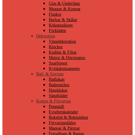
Glas & Underlägg
Muggar & Koppar
Flaskor
Burkar & Skålar
Köksmaskiner
Förkläden
Dekoration
Väggdekoration
Klockor
Kuddar & Filtar
Mattor & Dörrmattor
Sparbössor
Kylskåpsmagneter
Bad- & Sovrum
Badlakan
Badponchos
Handdukar
Sängkläder
Kontor & Förvaring
Pennställ
Evighetskalender
Bokstöd & Bokmärken
Förvaringslådor
Mappar & Pärmar
Fotoalbum & Ramar