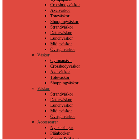
Crossbodyväskor
Axelväskor
Toteväskor
Shoppingväskor
Strandväskor
Datorväskor
Lunchväskor
Midjeväskor
Övriga väskor
Väskor
Gympapåsar
Crossbodyväskor
Axelväskor
Toteväskor
Shoppingväskor
Väskor
Strandväskor
Datorväskor
Lunchväskor
Midjeväskor
Övriga väskor
Accessoarer
Nyckelringar
Plånböcker
Kepsar & Hattar