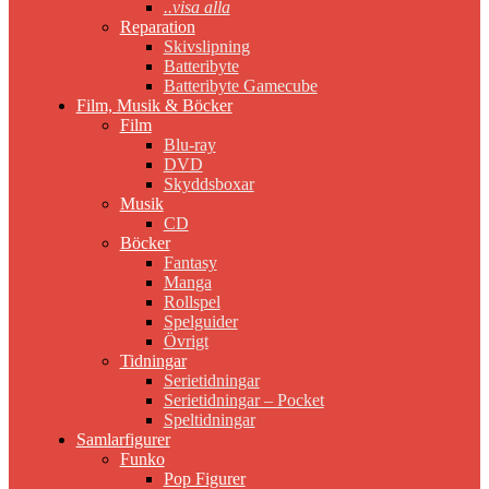
..visa alla
Reparation
Skivslipning
Batteribyte
Batteribyte Gamecube
Film, Musik & Böcker
Film
Blu-ray
DVD
Skyddsboxar
Musik
CD
Böcker
Fantasy
Manga
Rollspel
Spelguider
Övrigt
Tidningar
Serietidningar
Serietidningar – Pocket
Speltidningar
Samlarfigurer
Funko
Pop Figurer