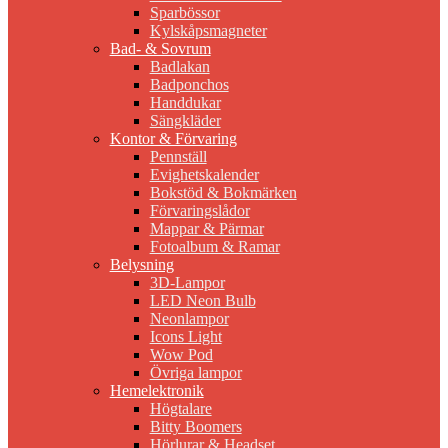
Sparbössor
Kylskåpsmagneter
Bad- & Sovrum
Badlakan
Badponchos
Handdukar
Sängkläder
Kontor & Förvaring
Pennställ
Evighetskalender
Bokstöd & Bokmärken
Förvaringslådor
Mappar & Pärmar
Fotoalbum & Ramar
Belysning
3D-Lampor
LED Neon Bulb
Neonlampor
Icons Light
Wow Pod
Övriga lampor
Hemelektronik
Högtalare
Bitty Boomers
Hörlurar & Headset