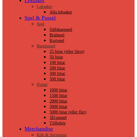
Leksaker
Leksaker
Alla leksaker
Spel & Pussel
Spel
Sällskapsspel
Brädspel
Kortspel
Barnpussel
25 bitar (eller färre)
50 bitar
100 bitar
200 bitar
300 bitar
500 bitar
Pussel
1000 bitar
1500 bitar
2000 bitar
3000 bitar
5000 bitar (eller fler)
3D-pussel
Tillbehör
Merchandise
Kök & Servering