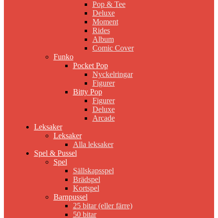
Pop & Tee
Deluxe
Moment
Rides
Album
Comic Cover
Funko
Pocket Pop
Nyckelringar
Figurer
Bitty Pop
Figurer
Deluxe
Arcade
Leksaker
Leksaker
Alla leksaker
Spel & Pussel
Spel
Sällskapsspel
Brädspel
Kortspel
Barnpussel
25 bitar (eller färre)
50 bitar