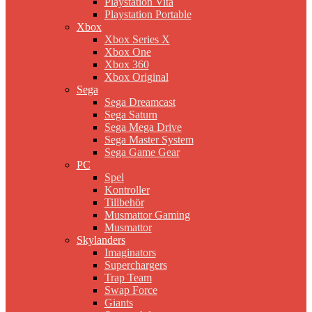
Playstation Vita
Playstation Portable
Xbox
Xbox Series X
Xbox One
Xbox 360
Xbox Original
Sega
Sega Dreamcast
Sega Saturn
Sega Mega Drive
Sega Master System
Sega Game Gear
PC
Spel
Kontroller
Tillbehör
Musmattor Gaming
Musmattor
Skylanders
Imaginators
Superchargers
Trap Team
Swap Force
Giants