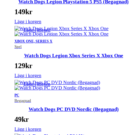
Watch Dogs Legion Playstation 5 PS5 (Begagnad)
149
kr
Lägg i korgen
Lägg i korgen
XBOX ONE, SERIES X
Spel
Watch Dogs Legion Xbox Series X Xbox One
129
kr
Lägg i korgen
Lägg i korgen
PC
Begagnad
Watch Dogs PC DVD Nordic (Begagnad)
49
kr
Lägg i korgen