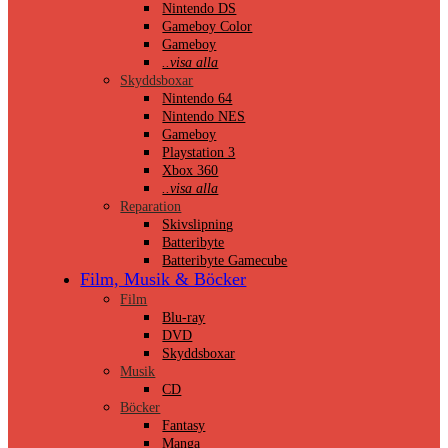
Nintendo DS
Gameboy Color
Gameboy
..visa alla
Skyddsboxar
Nintendo 64
Nintendo NES
Gameboy
Playstation 3
Xbox 360
..visa alla
Reparation
Skivslipning
Batteribyte
Batteribyte Gamecube
Film, Musik & Böcker
Film
Blu-ray
DVD
Skyddsboxar
Musik
CD
Böcker
Fantasy
Manga