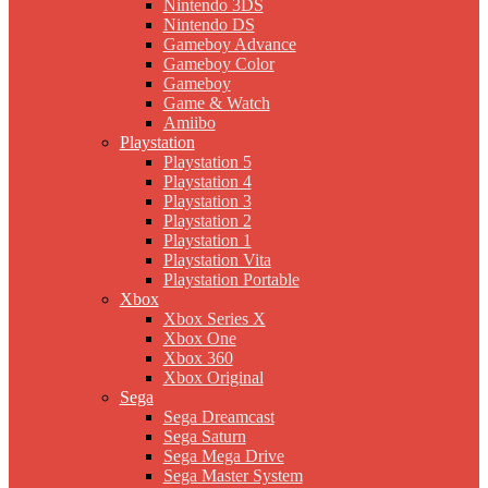
Nintendo 3DS
Nintendo DS
Gameboy Advance
Gameboy Color
Gameboy
Game & Watch
Amiibo
Playstation
Playstation 5
Playstation 4
Playstation 3
Playstation 2
Playstation 1
Playstation Vita
Playstation Portable
Xbox
Xbox Series X
Xbox One
Xbox 360
Xbox Original
Sega
Sega Dreamcast
Sega Saturn
Sega Mega Drive
Sega Master System