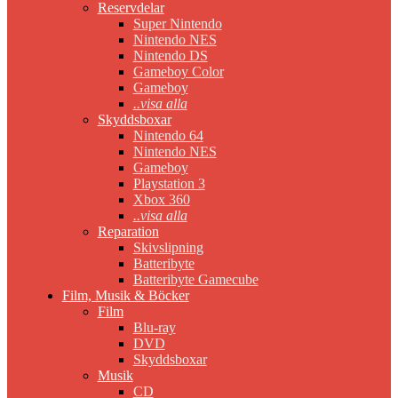
Reservdelar
Super Nintendo
Nintendo NES
Nintendo DS
Gameboy Color
Gameboy
..visa alla
Skyddsboxar
Nintendo 64
Nintendo NES
Gameboy
Playstation 3
Xbox 360
..visa alla
Reparation
Skivslipning
Batteribyte
Batteribyte Gamecube
Film, Musik & Böcker
Film
Blu-ray
DVD
Skyddsboxar
Musik
CD