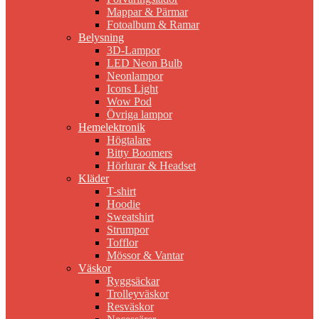
Mappar & Pärmar
Fotoalbum & Ramar
Belysning
3D-Lampor
LED Neon Bulb
Neonlampor
Icons Light
Wow Pod
Övriga lampor
Hemelektronik
Högtalare
Bitty Boomers
Hörlurar & Headset
Kläder
T-shirt
Hoodie
Sweatshirt
Strumpor
Tofflor
Mössor & Vantar
Väskor
Ryggsäckar
Trolleyväskor
Resväskor