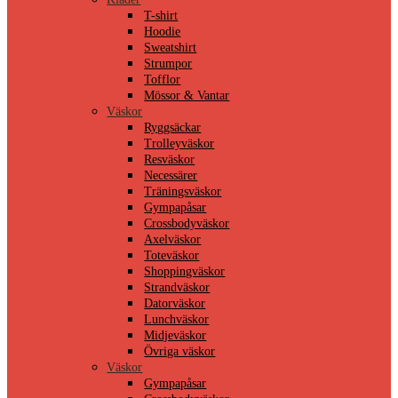
T-shirt
Hoodie
Sweatshirt
Strumpor
Tofflor
Mössor & Vantar
Väskor
Ryggsäckar
Trolleyväskor
Resväskor
Necessärer
Träningsväskor
Gympapåsar
Crossbodyväskor
Axelväskor
Toteväskor
Shoppingväskor
Strandväskor
Datorväskor
Lunchväskor
Midjeväskor
Övriga väskor
Väskor
Gympapåsar