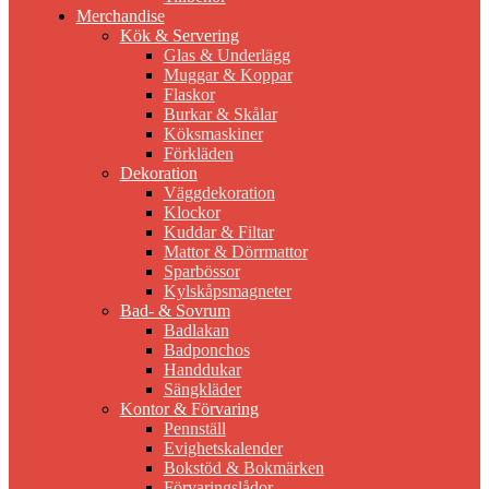
Merchandise
Kök & Servering
Glas & Underlägg
Muggar & Koppar
Flaskor
Burkar & Skålar
Köksmaskiner
Förkläden
Dekoration
Väggdekoration
Klockor
Kuddar & Filtar
Mattor & Dörrmattor
Sparbössor
Kylskåpsmagneter
Bad- & Sovrum
Badlakan
Badponchos
Handdukar
Sängkläder
Kontor & Förvaring
Pennställ
Evighetskalender
Bokstöd & Bokmärken
Förvaringslådor