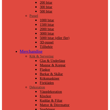
200 bitar
300 bitar
500 bitar
Pussel
1000 bitar
1500 bitar
2000 bitar
3000 bitar
5000 bitar (eller fler)
3D-pussel
Tillbehör
Merchandise
Kök & Servering
Glas & Underlägg
Muggar & Koppar
Flaskor
Burkar & Skålar
Köksmaskiner
Förkläden
Dekoration
Väggdekoration
Klockor
Kuddar & Filtar
Mattor & Dörrmattor
Sparbössor