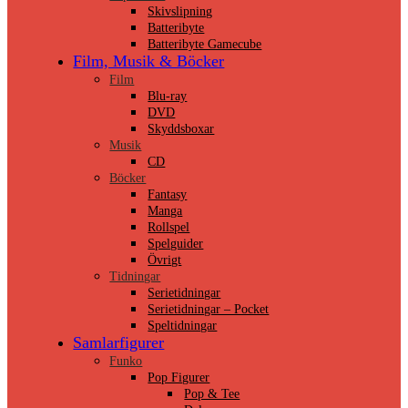
Skivslipning
Batteribyte
Batteribyte Gamecube
Film, Musik & Böcker
Film
Blu-ray
DVD
Skyddsboxar
Musik
CD
Böcker
Fantasy
Manga
Rollspel
Spelguider
Övrigt
Tidningar
Serietidningar
Serietidningar – Pocket
Speltidningar
Samlarfigurer
Funko
Pop Figurer
Pop & Tee