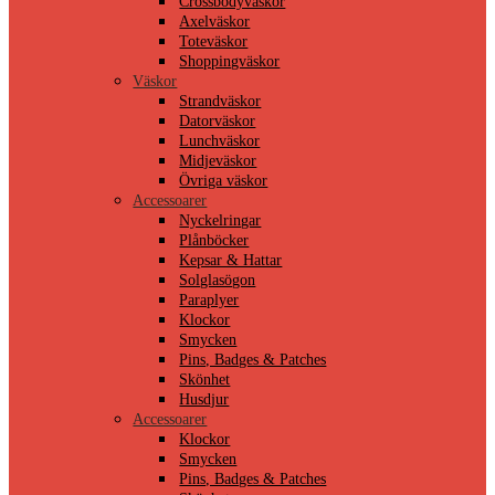
Crossbodyväskor
Axelväskor
Toteväskor
Shoppingväskor
Väskor
Strandväskor
Datorväskor
Lunchväskor
Midjeväskor
Övriga väskor
Accessoarer
Nyckelringar
Plånböcker
Kepsar & Hattar
Solglasögon
Paraplyer
Klockor
Smycken
Pins, Badges & Patches
Skönhet
Husdjur
Accessoarer
Klockor
Smycken
Pins, Badges & Patches