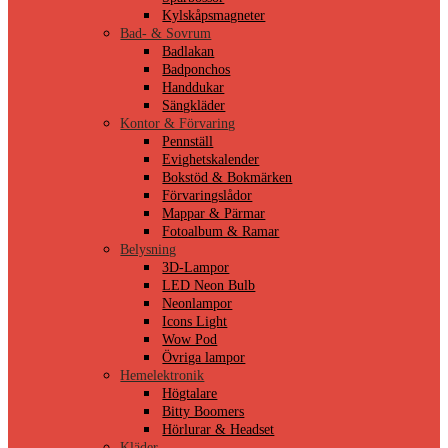
Kylskåpsmagneter
Bad- & Sovrum
Badlakan
Badponchos
Handdukar
Sängkläder
Kontor & Förvaring
Pennställ
Evighetskalender
Bokstöd & Bokmärken
Förvaringslådor
Mappar & Pärmar
Fotoalbum & Ramar
Belysning
3D-Lampor
LED Neon Bulb
Neonlampor
Icons Light
Wow Pod
Övriga lampor
Hemelektronik
Högtalare
Bitty Boomers
Hörlurar & Headset
Kläder