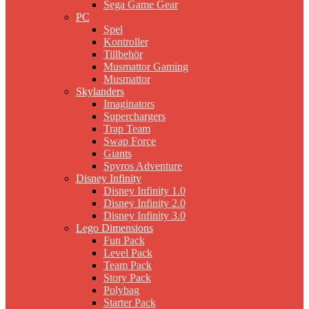
Sega Game Gear
PC
Spel
Kontroller
Tillbehör
Musmattor Gaming
Musmattor
Skylanders
Imaginators
Superchargers
Trap Team
Swap Force
Giants
Spyros Adventure
Disney Infinity
Disney Infinity 1.0
Disney Infinity 2.0
Disney Infinity 3.0
Lego Dimensions
Fun Pack
Level Pack
Team Pack
Story Pack
Polybag
Starter Pack