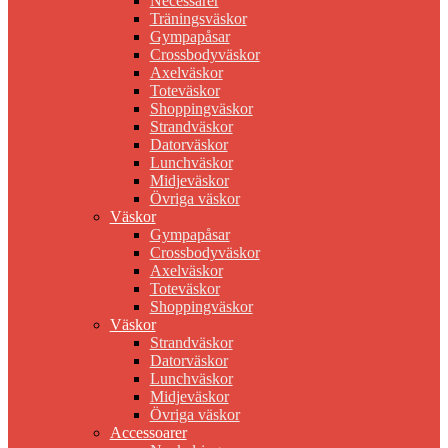
Necessärer
Träningsväskor
Gympapåsar
Crossbodyväskor
Axelväskor
Toteväskor
Shoppingväskor
Strandväskor
Datorväskor
Lunchväskor
Midjeväskor
Övriga väskor
Väskor
Gympapåsar
Crossbodyväskor
Axelväskor
Toteväskor
Shoppingväskor
Väskor
Strandväskor
Datorväskor
Lunchväskor
Midjeväskor
Övriga väskor
Accessoarer