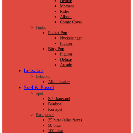
Deluxe
Moment
Rides
Album
Comic Cover
Funko
Pocket Pop
Nyckelringar
Figurer
Bitty Pop
Figurer
Deluxe
Arcade
Leksaker
Leksaker
Alla leksaker
Spel & Pussel
Spel
Sällskapsspel
Brädspel
Kortspel
Barnpussel
25 bitar (eller färre)
50 bitar
100 bitar