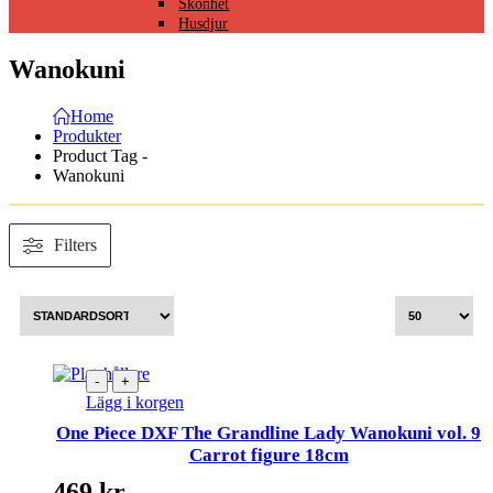
Skönhet
Husdjur
Wanokuni
Home
Produkter
Product Tag -
Wanokuni
Filters
-
+
Lägg i korgen
One Piece DXF The Grandline Lady Wanokuni vol. 9
Carrot figure 18cm
469
kr