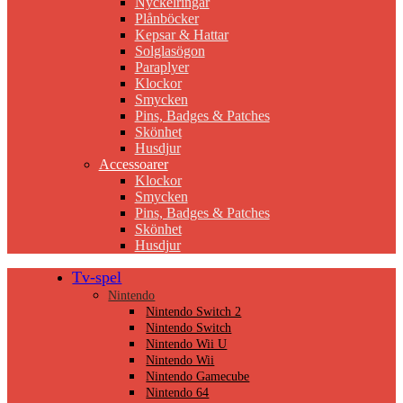
Nyckelringar
Plånböcker
Kepsar & Hattar
Solglasögon
Paraplyer
Klockor
Smycken
Pins, Badges & Patches
Skönhet
Husdjur
Accessoarer
Klockor
Smycken
Pins, Badges & Patches
Skönhet
Husdjur
Tv-spel
Nintendo
Nintendo Switch 2
Nintendo Switch
Nintendo Wii U
Nintendo Wii
Nintendo Gamecube
Nintendo 64