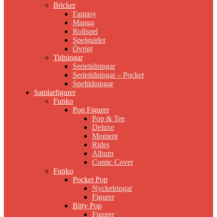
Böcker
Fantasy
Manga
Rollspel
Spelguider
Övrigt
Tidningar
Serietidningar
Serietidningar – Pocket
Speltidningar
Samlarfigurer
Funko
Pop Figurer
Pop & Tee
Deluxe
Moment
Rides
Album
Comic Cover
Funko
Pocket Pop
Nyckelringar
Figurer
Bitty Pop
Figurer