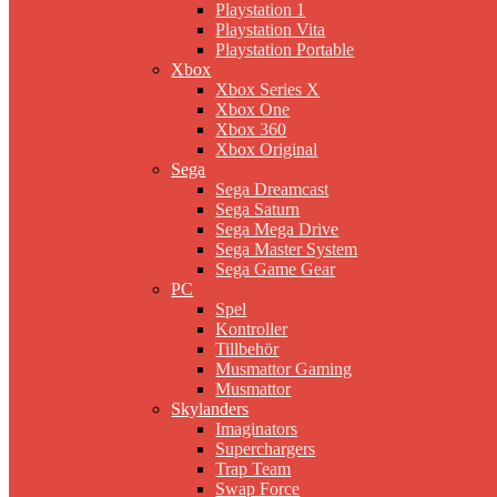
Playstation 1
Playstation Vita
Playstation Portable
Xbox
Xbox Series X
Xbox One
Xbox 360
Xbox Original
Sega
Sega Dreamcast
Sega Saturn
Sega Mega Drive
Sega Master System
Sega Game Gear
PC
Spel
Kontroller
Tillbehör
Musmattor Gaming
Musmattor
Skylanders
Imaginators
Superchargers
Trap Team
Swap Force