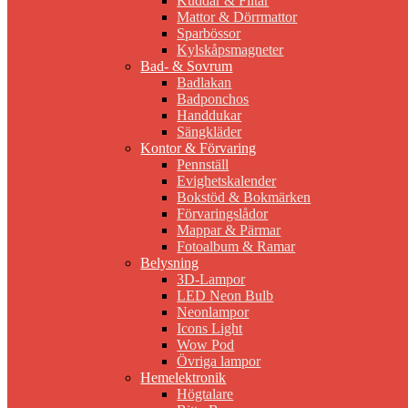
Kuddar & Filtar
Mattor & Dörrmattor
Sparbössor
Kylskåpsmagneter
Bad- & Sovrum
Badlakan
Badponchos
Handdukar
Sängkläder
Kontor & Förvaring
Pennställ
Evighetskalender
Bokstöd & Bokmärken
Förvaringslådor
Mappar & Pärmar
Fotoalbum & Ramar
Belysning
3D-Lampor
LED Neon Bulb
Neonlampor
Icons Light
Wow Pod
Övriga lampor
Hemelektronik
Högtalare