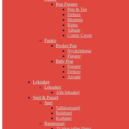
Pop Figurer
Pop & Tee
Deluxe
Moment
Rides
Album
Comic Cover
Funko
Pocket Pop
Nyckelringar
Figurer
Bitty Pop
Figurer
Deluxe
Arcade
Leksaker
Leksaker
Alla leksaker
Spel & Pussel
Spel
Sällskapsspel
Brädspel
Kortspel
Barnpussel
25 bitar (eller färre)