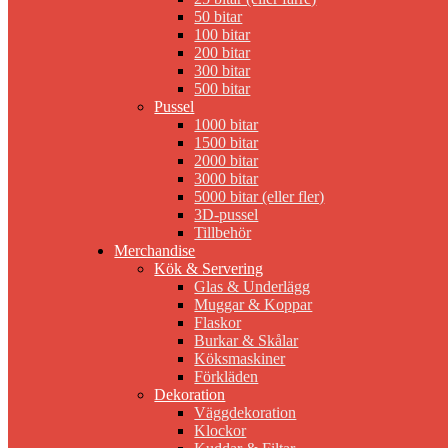
50 bitar
100 bitar
200 bitar
300 bitar
500 bitar
Pussel
1000 bitar
1500 bitar
2000 bitar
3000 bitar
5000 bitar (eller fler)
3D-pussel
Tillbehör
Merchandise
Kök & Servering
Glas & Underlägg
Muggar & Koppar
Flaskor
Burkar & Skålar
Köksmaskiner
Förkläden
Dekoration
Väggdekoration
Klockor