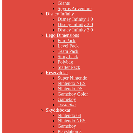
Giants
Spyros Adventure
Disney Infinity
Disney Infinity 1.0
Disney Infinity 2.0
Disney Infinity 3.0
Lego Dimensions
Fun Pack
Level Pack
Team Pack
Story Pack
Polybag
Starter Pack
Reservdelar
Super Nintendo
Nintendo NES
Nintendo DS
Gameboy Color
Gameboy
..visa alla
Skyddsboxar
Nintendo 64
Nintendo NES
Gameboy
Playstation 3