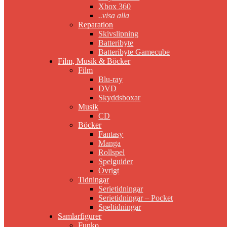
Xbox 360
..visa alla
Reparation
Skivslipning
Batteribyte
Batteribyte Gamecube
Film, Musik & Böcker
Film
Blu-ray
DVD
Skyddsboxar
Musik
CD
Böcker
Fantasy
Manga
Rollspel
Spelguider
Övrigt
Tidningar
Serietidningar
Serietidningar – Pocket
Speltidningar
Samlarfigurer
Funko