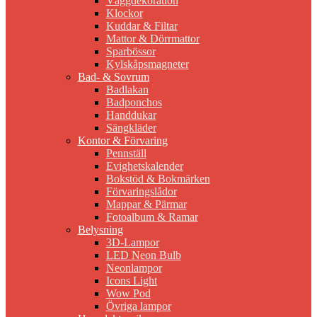
Väggdekoration
Klockor
Kuddar & Filtar
Mattor & Dörrmattor
Sparbössor
Kylskåpsmagneter
Bad- & Sovrum
Badlakan
Badponchos
Handdukar
Sängkläder
Kontor & Förvaring
Pennställ
Evighetskalender
Bokstöd & Bokmärken
Förvaringslådor
Mappar & Pärmar
Fotoalbum & Ramar
Belysning
3D-Lampor
LED Neon Bulb
Neonlampor
Icons Light
Wow Pod
Övriga lampor