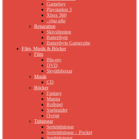
Gameboy
Playstation 3
Xbox 360
..visa alla
Reparation
Skivslipning
Batteribyte
Batteribyte Gamecube
Film, Musik & Böcker
Film
Blu-ray
DVD
Skyddsboxar
Musik
CD
Böcker
Fantasy
Manga
Rollspel
Spelguider
Övrigt
Tidningar
Serietidningar
Serietidningar – Pocket
Speltidningar