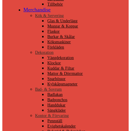
Tillbehör
Merchandise
Kök & Servering
Glas & Underlägg
Muggar & Koppar
Flaskor
Burkar & Skålar
Köksmaskiner
Förkläden
Dekoration
Väggdekoration
Klockor
Kuddar & Filtar
Mattor & Dörrmattor
Sparbössor
Kylskåpsmagneter
Bad- & Sovrum
Badlakan
Badponchos
Handdukar
Sängkläder
Kontor & Förvaring
Pennställ
Evighetskalender