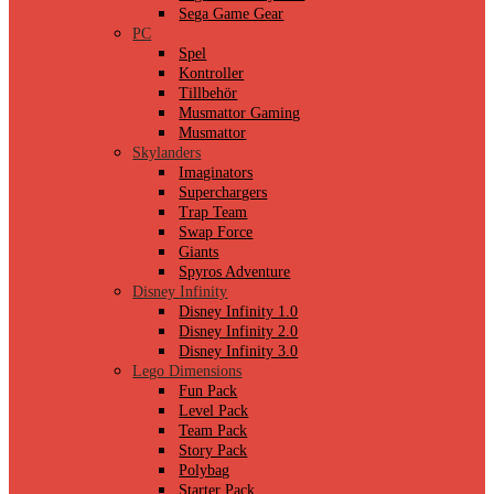
Sega Game Gear
PC
Spel
Kontroller
Tillbehör
Musmattor Gaming
Musmattor
Skylanders
Imaginators
Superchargers
Trap Team
Swap Force
Giants
Spyros Adventure
Disney Infinity
Disney Infinity 1.0
Disney Infinity 2.0
Disney Infinity 3.0
Lego Dimensions
Fun Pack
Level Pack
Team Pack
Story Pack
Polybag
Starter Pack