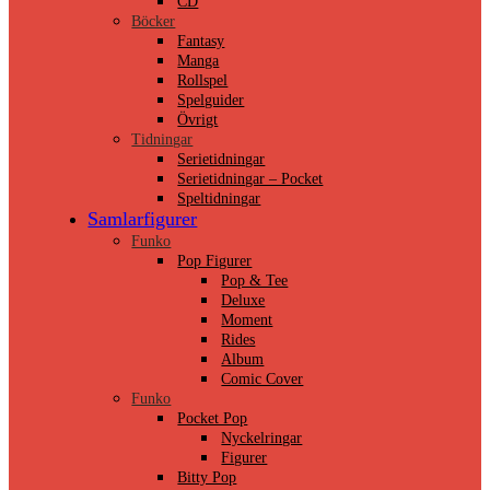
CD
Böcker
Fantasy
Manga
Rollspel
Spelguider
Övrigt
Tidningar
Serietidningar
Serietidningar – Pocket
Speltidningar
Samlarfigurer
Funko
Pop Figurer
Pop & Tee
Deluxe
Moment
Rides
Album
Comic Cover
Funko
Pocket Pop
Nyckelringar
Figurer
Bitty Pop