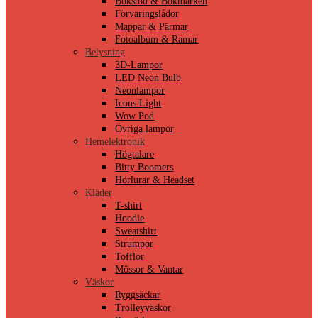
Bokstöd & Bokmärken
Förvaringslådor
Mappar & Pärmar
Fotoalbum & Ramar
Belysning
3D-Lampor
LED Neon Bulb
Neonlampor
Icons Light
Wow Pod
Övriga lampor
Hemelektronik
Högtalare
Bitty Boomers
Hörlurar & Headset
Kläder
T-shirt
Hoodie
Sweatshirt
Strumpor
Tofflor
Mössor & Vantar
Väskor
Ryggsäckar
Trolleyväskor