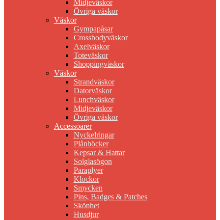
Midjeväskor
Övriga väskor
Väskor
Gympapåsar
Crossbodyväskor
Axelväskor
Toteväskor
Shoppingväskor
Väskor
Strandväskor
Datorväskor
Lunchväskor
Midjeväskor
Övriga väskor
Accessoarer
Nyckelringar
Plånböcker
Kepsar & Hattar
Solglasögon
Paraplyer
Klockor
Smycken
Pins, Badges & Patches
Skönhet
Husdjur