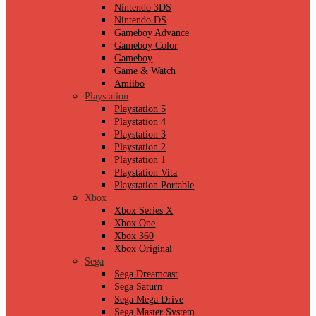
Nintendo 3DS
Nintendo DS
Gameboy Advance
Gameboy Color
Gameboy
Game & Watch
Amiibo
Playstation
Playstation 5
Playstation 4
Playstation 3
Playstation 2
Playstation 1
Playstation Vita
Playstation Portable
Xbox
Xbox Series X
Xbox One
Xbox 360
Xbox Original
Sega
Sega Dreamcast
Sega Saturn
Sega Mega Drive
Sega Master System