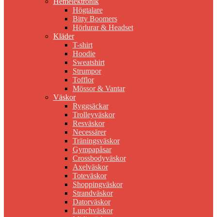
Hemelektronik
Högtalare
Bitty Boomers
Hörlurar & Headset
Kläder
T-shirt
Hoodie
Sweatshirt
Strumpor
Tofflor
Mössor & Vantar
Väskor
Ryggsäckar
Trolleyväskor
Resväskor
Necessärer
Träningsväskor
Gympapåsar
Crossbodyväskor
Axelväskor
Toteväskor
Shoppingväskor
Strandväskor
Datorväskor
Lunchväskor