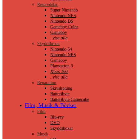
Reservdelar
Super Nintendo
Nintendo NES
Nintendo DS
Gameboy Color
Gameboy
..visa alla
Skyddsboxar
Nintendo 64
Nintendo NES
Gameboy
Playstation 3
Xbox 360
..visa alla
Reparation
Skivslipning
Batteribyte
Batteribyte Gamecube
Film, Musik & Böcker
Film
Blu-ray
DVD
Skyddsboxar
Musik