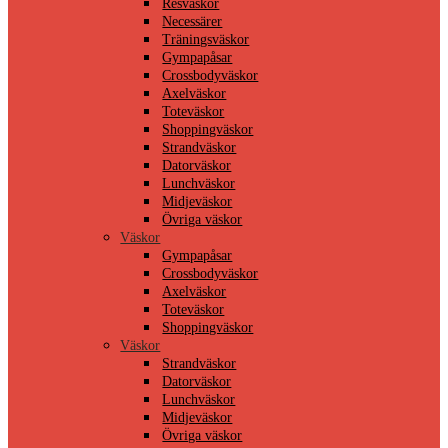
Resväskor
Necessärer
Träningsväskor
Gympapåsar
Crossbodyväskor
Axelväskor
Toteväskor
Shoppingväskor
Strandväskor
Datorväskor
Lunchväskor
Midjeväskor
Övriga väskor
Väskor
Gympapåsar
Crossbodyväskor
Axelväskor
Toteväskor
Shoppingväskor
Väskor
Strandväskor
Datorväskor
Lunchväskor
Midjeväskor
Övriga väskor