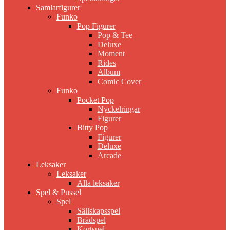
Samlarfigurer
Funko
Pop Figurer
Pop & Tee
Deluxe
Moment
Rides
Album
Comic Cover
Funko
Pocket Pop
Nyckelringar
Figurer
Bitty Pop
Figurer
Deluxe
Arcade
Leksaker
Leksaker
Alla leksaker
Spel & Pussel
Spel
Sällskapsspel
Brädspel
Kortspel