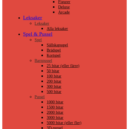
Figurer
Deluxe
Arcade
Leksaker
Leksaker
Alla leksaker
Spel & Pussel
Spel
Sällskapsspel
Brädspel
Kortspel
Barnpussel
25 bitar (eller färre)
50 bitar
100 bitar
200 bitar
300 bitar
500 bitar
Pussel
1000 bitar
1500 bitar
2000 bitar
3000 bitar
5000 bitar (eller fler)
3D-pussel