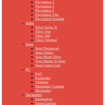
Playstation 3
Playstation 2
Playstation 1
Playstation Vita
Playstation Portable
Xbox
Xbox Series X
Xbox One
Xbox 360
Xbox Original
Sega
Sega Dreamcast
Sega Saturn
Sega Mega Drive
Sega Master System
Sega Game Gear
PC
Spel
Kontroller
Tillbehör
Musmattor Gaming
Musmattor
Skylanders
Imaginators
Superchargers