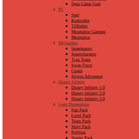
Sega Game Gear
PC
Spel
Kontroller
Tillbehör
Musmattor Gaming
Musmattor
Skylanders
Imaginators
Superchargers
Trap Team
Swap Force
Giants
Spyros Adventure
Disney Infinity
Disney Infinity 1.0
Disney Infinity 2.0
Disney Infinity 3.0
Lego Dimensions
Fun Pack
Level Pack
Team Pack
Story Pack
Polybag
Starter Pack