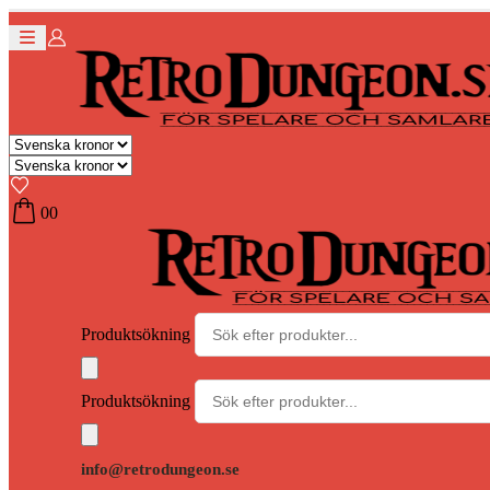
0
0
Produktsökning
Produktsökning
info@retrodungeon.se