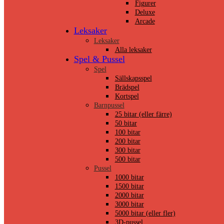
Figurer
Deluxe
Arcade
Leksaker
Leksaker
Alla leksaker
Spel & Pussel
Spel
Sällskapsspel
Brädspel
Kortspel
Barnpussel
25 bitar (eller färre)
50 bitar
100 bitar
200 bitar
300 bitar
500 bitar
Pussel
1000 bitar
1500 bitar
2000 bitar
3000 bitar
5000 bitar (eller fler)
3D-pussel