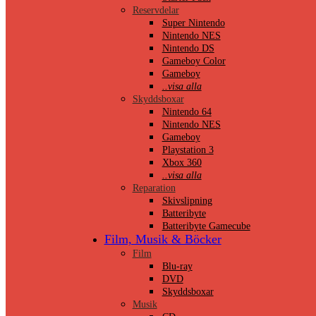
Reservdelar
Super Nintendo
Nintendo NES
Nintendo DS
Gameboy Color
Gameboy
..visa alla
Skyddsboxar
Nintendo 64
Nintendo NES
Gameboy
Playstation 3
Xbox 360
..visa alla
Reparation
Skivslipning
Batteribyte
Batteribyte Gamecube
Film, Musik & Böcker
Film
Blu-ray
DVD
Skyddsboxar
Musik