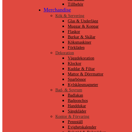
Tillbehör
Merchandise
Kök & Servering
Glas & Underlägg
Muggar & Koppar
Flaskor
Burkar & Skålar
Köksmaskiner
Förkläden
Dekoration
Väggdekoration
Klockor
Kuddar & Filtar
Mattor & Dörrmattor
Sparbössor
Kylskåpsmagneter
Bad- & Sovrum
Badlakan
Badponchos
Handdukar
Sängkläder
Kontor & Förvaring
Pennställ
Evighetskalender