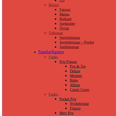
CD
Böcker
Fantasy
Manga
Rollspel
Spelguider
Övrigt
Tidningar
Serietidningar
Serietidningar – Pocket
Speltidningar
Samlarfigurer
Funko
Pop Figurer
Pop & Tee
Deluxe
Moment
Rides
Album
Comic Cover
Funko
Pocket Pop
Nyckelringar
Figurer
Bitty Pop