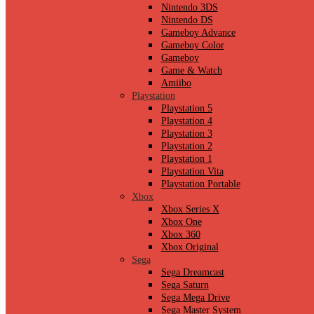
Nintendo 3DS
Nintendo DS
Gameboy Advance
Gameboy Color
Gameboy
Game & Watch
Amiibo
Playstation
Playstation 5
Playstation 4
Playstation 3
Playstation 2
Playstation 1
Playstation Vita
Playstation Portable
Xbox
Xbox Series X
Xbox One
Xbox 360
Xbox Original
Sega
Sega Dreamcast
Sega Saturn
Sega Mega Drive
Sega Master System