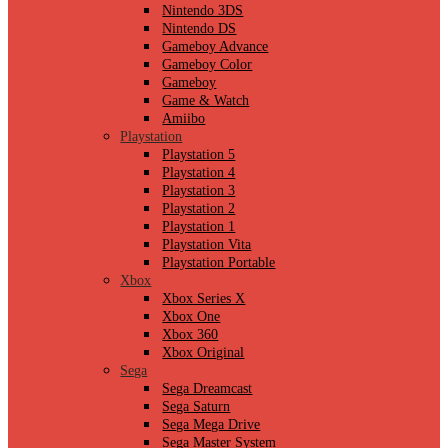
Nintendo 3DS
Nintendo DS
Gameboy Advance
Gameboy Color
Gameboy
Game & Watch
Amiibo
Playstation
Playstation 5
Playstation 4
Playstation 3
Playstation 2
Playstation 1
Playstation Vita
Playstation Portable
Xbox
Xbox Series X
Xbox One
Xbox 360
Xbox Original
Sega
Sega Dreamcast
Sega Saturn
Sega Mega Drive
Sega Master System