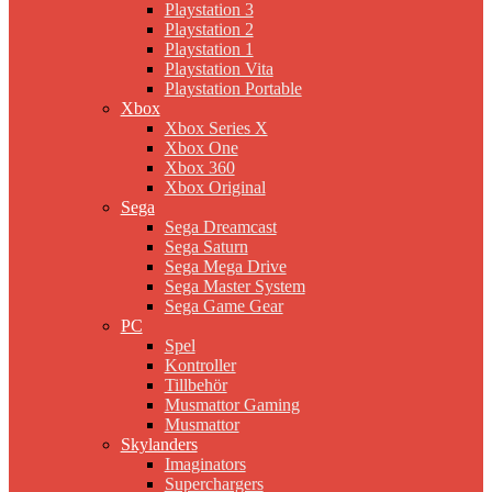
Playstation 3
Playstation 2
Playstation 1
Playstation Vita
Playstation Portable
Xbox
Xbox Series X
Xbox One
Xbox 360
Xbox Original
Sega
Sega Dreamcast
Sega Saturn
Sega Mega Drive
Sega Master System
Sega Game Gear
PC
Spel
Kontroller
Tillbehör
Musmattor Gaming
Musmattor
Skylanders
Imaginators
Superchargers