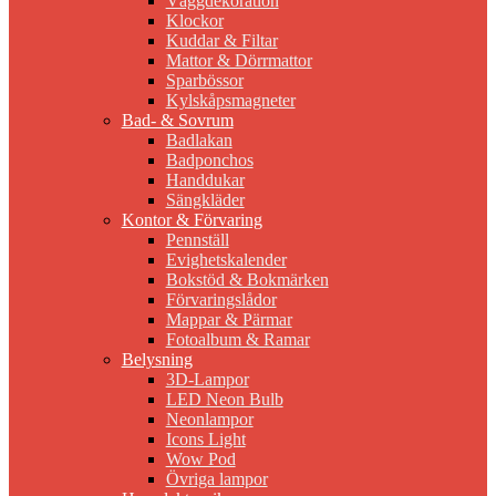
Väggdekoration
Klockor
Kuddar & Filtar
Mattor & Dörrmattor
Sparbössor
Kylskåpsmagneter
Bad- & Sovrum
Badlakan
Badponchos
Handdukar
Sängkläder
Kontor & Förvaring
Pennställ
Evighetskalender
Bokstöd & Bokmärken
Förvaringslådor
Mappar & Pärmar
Fotoalbum & Ramar
Belysning
3D-Lampor
LED Neon Bulb
Neonlampor
Icons Light
Wow Pod
Övriga lampor