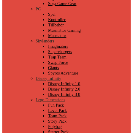
Sega Game Gear
PC
Spel
Kontroller
Tillbehör
Musmattor Gaming
Musmattor
Skylanders
Imaginators
Superchargers
Trap Team
Swap Force
Giants
Spyros Adventure
Disney Infinity
Disney Infinity 1.0
Disney Infinity 2.0
Disney Infinity 3.0
Lego Dimensions
Fun Pack
Level Pack
Team Pack
Story Pack
Polybag
Starter Pack