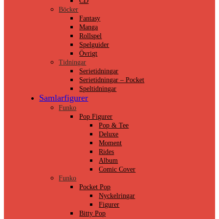
CD
Böcker
Fantasy
Manga
Rollspel
Spelguider
Övrigt
Tidningar
Serietidningar
Serietidningar – Pocket
Speltidningar
Samlarfigurer
Funko
Pop Figurer
Pop & Tee
Deluxe
Moment
Rides
Album
Comic Cover
Funko
Pocket Pop
Nyckelringar
Figurer
Bitty Pop