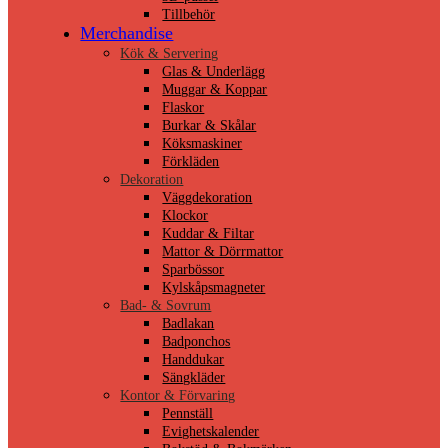
Tillbehör
Merchandise
Kök & Servering
Glas & Underlägg
Muggar & Koppar
Flaskor
Burkar & Skålar
Köksmaskiner
Förkläden
Dekoration
Väggdekoration
Klockor
Kuddar & Filtar
Mattor & Dörrmattor
Sparbössor
Kylskåpsmagneter
Bad- & Sovrum
Badlakan
Badponchos
Handdukar
Sängkläder
Kontor & Förvaring
Pennställ
Evighetskalender