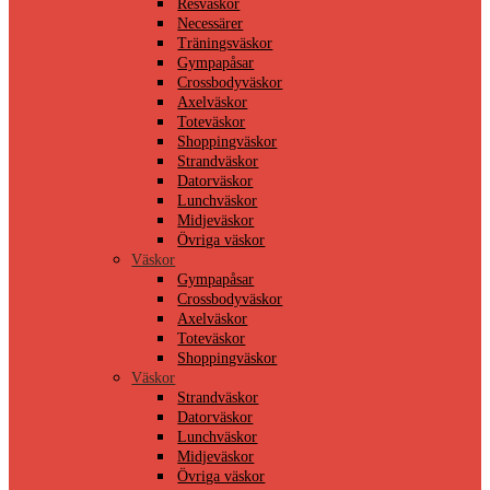
Resväskor
Necessärer
Träningsväskor
Gympapåsar
Crossbodyväskor
Axelväskor
Toteväskor
Shoppingväskor
Strandväskor
Datorväskor
Lunchväskor
Midjeväskor
Övriga väskor
Väskor
Gympapåsar
Crossbodyväskor
Axelväskor
Toteväskor
Shoppingväskor
Väskor
Strandväskor
Datorväskor
Lunchväskor
Midjeväskor
Övriga väskor