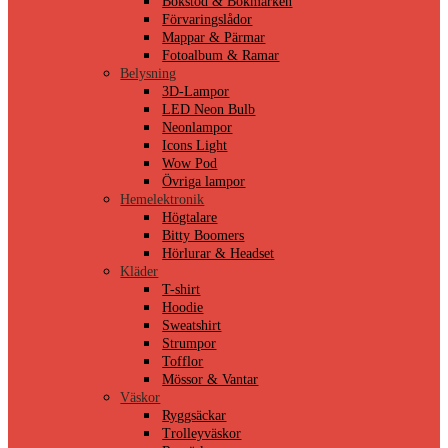
Bokstöd & Bokmärken
Förvaringslådor
Mappar & Pärmar
Fotoalbum & Ramar
Belysning
3D-Lampor
LED Neon Bulb
Neonlampor
Icons Light
Wow Pod
Övriga lampor
Hemelektronik
Högtalare
Bitty Boomers
Hörlurar & Headset
Kläder
T-shirt
Hoodie
Sweatshirt
Strumpor
Tofflor
Mössor & Vantar
Väskor
Ryggsäckar
Trolleyväskor