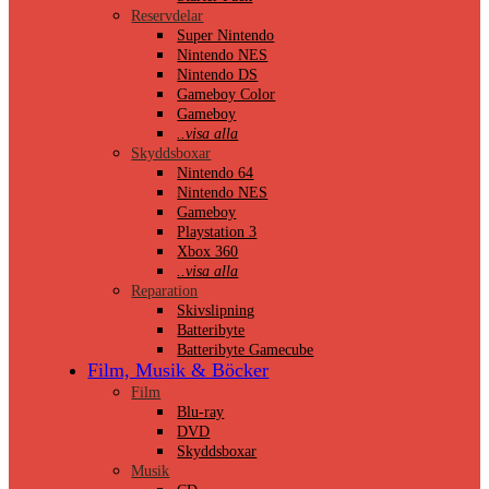
Reservdelar
Super Nintendo
Nintendo NES
Nintendo DS
Gameboy Color
Gameboy
..visa alla
Skyddsboxar
Nintendo 64
Nintendo NES
Gameboy
Playstation 3
Xbox 360
..visa alla
Reparation
Skivslipning
Batteribyte
Batteribyte Gamecube
Film, Musik & Böcker
Film
Blu-ray
DVD
Skyddsboxar
Musik