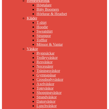
Hemelektronik
Högtalare
Bitty Boomers
Hörlurar & Headset
Kläder
T-shirt
Hoodie
Sweatshirt
Strumpor
Tofflor
Mössor & Vantar
Väskor
Ryggsäckar
Trolleyväskor
Resväskor
Necessärer
Träningsväskor
Gympapåsar
Crossbodyväskor
Axelväskor
Toteväskor
Shoppingväskor
Strandväskor
Datorväskor
Lunchväskor