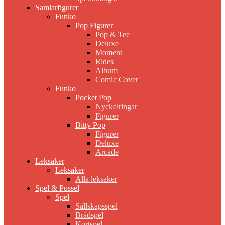
Samlarfigurer
Funko
Pop Figurer
Pop & Tee
Deluxe
Moment
Rides
Album
Comic Cover
Funko
Pocket Pop
Nyckelringar
Figurer
Bitty Pop
Figurer
Deluxe
Arcade
Leksaker
Leksaker
Alla leksaker
Spel & Pussel
Spel
Sällskapsspel
Brädspel
Kortspel