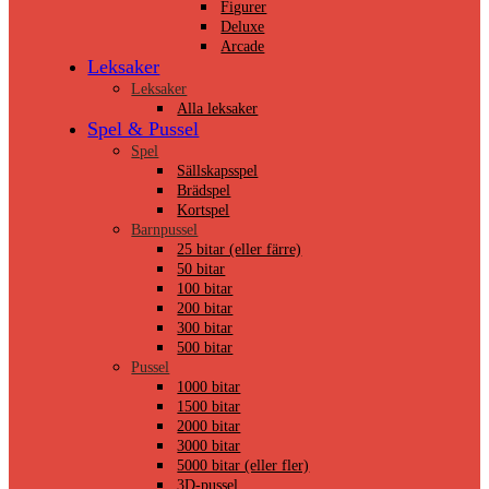
Figurer
Deluxe
Arcade
Leksaker
Leksaker
Alla leksaker
Spel & Pussel
Spel
Sällskapsspel
Brädspel
Kortspel
Barnpussel
25 bitar (eller färre)
50 bitar
100 bitar
200 bitar
300 bitar
500 bitar
Pussel
1000 bitar
1500 bitar
2000 bitar
3000 bitar
5000 bitar (eller fler)
3D-pussel