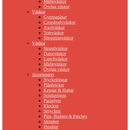
Midjeväskor
Övriga väskor
Väskor
Gympapåsar
Crossbodyväskor
Axelväskor
Toteväskor
Shoppingväskor
Väskor
Strandväskor
Datorväskor
Lunchväskor
Midjeväskor
Övriga väskor
Accessoarer
Nyckelringar
Plånböcker
Kepsar & Hattar
Solglasögon
Paraplyer
Klockor
Smycken
Pins, Badges & Patches
Skönhet
Husdjur