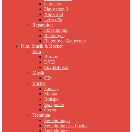
Gameboy
Playstation 3
Xbox 360
..visa alla
Reparation
Skivslipning
Batteribyte
Batteribyte Gamecube
Film, Musik & Böcker
Film
Blu-ray
DVD
Skyddsboxar
Musik
CD
Böcker
Fantasy
Manga
Rollspel
Spelguider
Övrigt
Tidningar
Serietidningar
Serietidningar – Pocket
Speltidningar