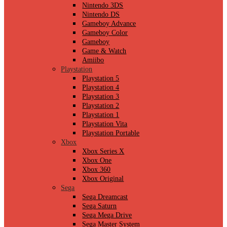
Nintendo 3DS
Nintendo DS
Gameboy Advance
Gameboy Color
Gameboy
Game & Watch
Amiibo
Playstation
Playstation 5
Playstation 4
Playstation 3
Playstation 2
Playstation 1
Playstation Vita
Playstation Portable
Xbox
Xbox Series X
Xbox One
Xbox 360
Xbox Original
Sega
Sega Dreamcast
Sega Saturn
Sega Mega Drive
Sega Master System