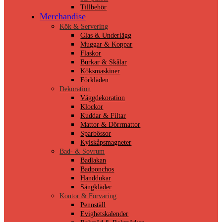
Tillbehör
Merchandise
Kök & Servering
Glas & Underlägg
Muggar & Koppar
Flaskor
Burkar & Skålar
Köksmaskiner
Förkläden
Dekoration
Väggdekoration
Klockor
Kuddar & Filtar
Mattor & Dörrmattor
Sparbössor
Kylskåpsmagneter
Bad- & Sovrum
Badlakan
Badponchos
Handdukar
Sängkläder
Kontor & Förvaring
Pennställ
Evighetskalender