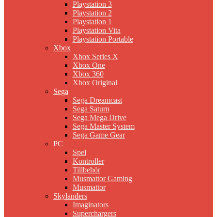
Playstation 3
Playstation 2
Playstation 1
Playstation Vita
Playstation Portable
Xbox
Xbox Series X
Xbox One
Xbox 360
Xbox Original
Sega
Sega Dreamcast
Sega Saturn
Sega Mega Drive
Sega Master System
Sega Game Gear
PC
Spel
Kontroller
Tillbehör
Musmattor Gaming
Musmattor
Skylanders
Imaginators
Superchargers