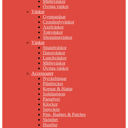
Midjeväskor
Övriga väskor
Väskor
Gympapåsar
Crossbodyväskor
Axelväskor
Toteväskor
Shoppingväskor
Väskor
Strandväskor
Datorväskor
Lunchväskor
Midjeväskor
Övriga väskor
Accessoarer
Nyckelringar
Plånböcker
Kepsar & Hattar
Solglasögon
Paraplyer
Klockor
Smycken
Pins, Badges & Patches
Skönhet
Husdjur