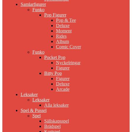
Samlarfigurer
Funko
Pop Figurer
Pop & Tee
Deluxe
Moment
Rides
Album
Comic Cover
Funko
Pocket Pop
Nyckelringar
Figurer
Bitty Pop
Figurer
Deluxe
Arcade
Leksaker
Leksaker
Alla leksaker
Spel & Pussel
Spel
Sällskapsspel
Brädspel
Kortspel