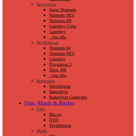
Reservdelar
Super Nintendo
Nintendo NES
Nintendo DS
Gameboy Color
Gameboy
..visa alla
Skyddsboxar
Nintendo 64
Nintendo NES
Gameboy
Playstation 3
Xbox 360
..visa alla
Reparation
Skivslipning
Batteribyte
Batteribyte Gamecube
Film, Musik & Böcker
Film
Blu-ray
DVD
Skyddsboxar
Musik