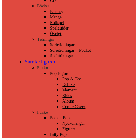
CD
Böcker
Fantasy
Manga
Rollspel
Spelguider
Övrigt
Tidningar
Serietidningar
Serietidningar – Pocket
Speltidningar
Samlarfigurer
Funko
Pop Figurer
Pop & Tee
Deluxe
Moment
Rides
Album
Comic Cover
Funko
Pocket Pop
Nyckelringar
Figurer
Bitty Pop