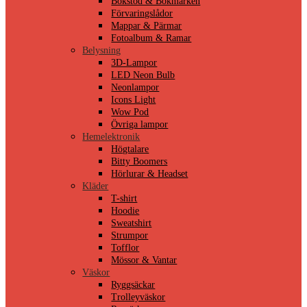
Bokstöd & Bokmärken
Förvaringslådor
Mappar & Pärmar
Fotoalbum & Ramar
Belysning
3D-Lampor
LED Neon Bulb
Neonlampor
Icons Light
Wow Pod
Övriga lampor
Hemelektronik
Högtalare
Bitty Boomers
Hörlurar & Headset
Kläder
T-shirt
Hoodie
Sweatshirt
Strumpor
Tofflor
Mössor & Vantar
Väskor
Ryggsäckar
Trolleyväskor