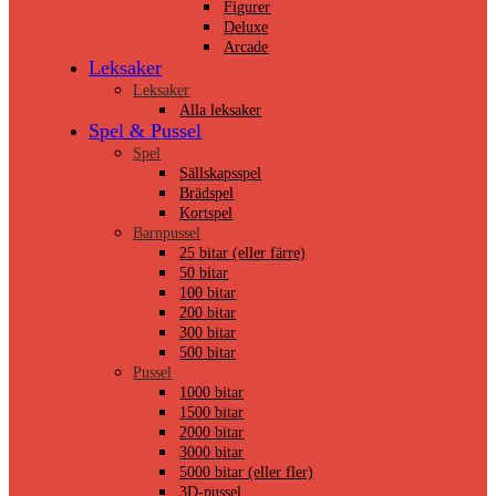
Figurer
Deluxe
Arcade
Leksaker
Leksaker
Alla leksaker
Spel & Pussel
Spel
Sällskapsspel
Brädspel
Kortspel
Barnpussel
25 bitar (eller färre)
50 bitar
100 bitar
200 bitar
300 bitar
500 bitar
Pussel
1000 bitar
1500 bitar
2000 bitar
3000 bitar
5000 bitar (eller fler)
3D-pussel