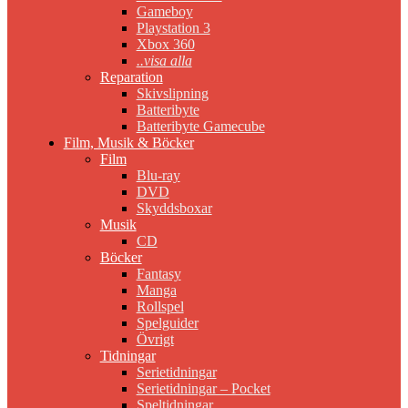
Gameboy
Playstation 3
Xbox 360
..visa alla
Reparation
Skivslipning
Batteribyte
Batteribyte Gamecube
Film, Musik & Böcker
Film
Blu-ray
DVD
Skyddsboxar
Musik
CD
Böcker
Fantasy
Manga
Rollspel
Spelguider
Övrigt
Tidningar
Serietidningar
Serietidningar – Pocket
Speltidningar