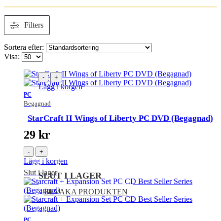
Filters
Sortera efter:
Visa:
-
+
Lägg i korgen
PC
Begagnad
StarCraft II Wings of Liberty PC DVD (Begagnad)
29
kr
-
+
Lägg i korgen
Slut i lager
SLUT I LAGER
BEVAKA PRODUKTEN
PC