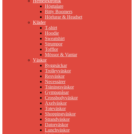
Hemelektronik
Högtalare
Bitty Boomers
Hörlurar & Headset
Kläder
T-shirt
Hoodie
Sweatshirt
Strumpor
Tofflor
Mössor & Vantar
Väskor
Ryggsäckar
Trolleyväskor
Resväskor
Necessärer
Träningsväskor
Gympapåsar
Crossbodyväskor
Axelväskor
Toteväskor
Shoppingväskor
Strandväskor
Datorväskor
Lunchväskor