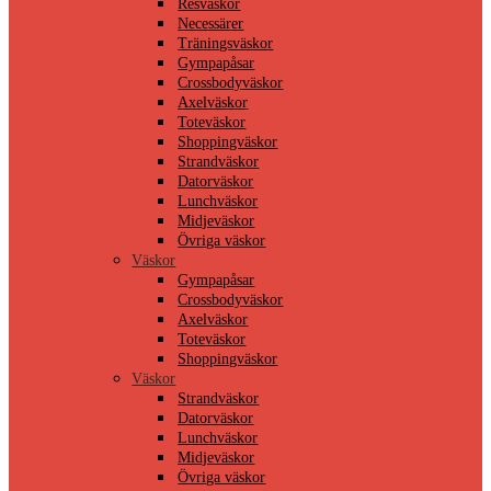
Resväskor
Necessärer
Träningsväskor
Gympapåsar
Crossbodyväskor
Axelväskor
Toteväskor
Shoppingväskor
Strandväskor
Datorväskor
Lunchväskor
Midjeväskor
Övriga väskor
Väskor
Gympapåsar
Crossbodyväskor
Axelväskor
Toteväskor
Shoppingväskor
Väskor
Strandväskor
Datorväskor
Lunchväskor
Midjeväskor
Övriga väskor