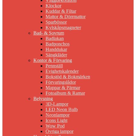
Väggdekoration
Klockor
Kuddar & Filtar
Mattor & Dörrmattor
Sparbössor
Kylskåpsmagneter
Bad- & Sovrum
Badlakan
Badponchos
Handdukar
Sängkläder
Kontor & Förvaring
Pennställ
Evighetskalender
Bokstöd & Bokmärken
Förvaringslådor
Mappar & Pärmar
Fotoalbum & Ramar
Belysning
3D-Lampor
LED Neon Bulb
Neonlampor
Icons Light
Wow Pod
Övriga lampor