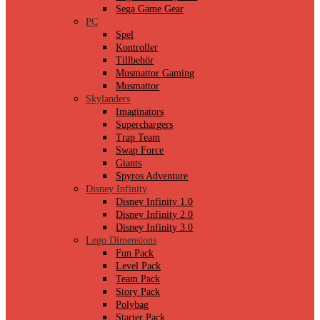
Sega Game Gear
PC
Spel
Kontroller
Tillbehör
Musmattor Gaming
Musmattor
Skylanders
Imaginators
Superchargers
Trap Team
Swap Force
Giants
Spyros Adventure
Disney Infinity
Disney Infinity 1.0
Disney Infinity 2.0
Disney Infinity 3.0
Lego Dimensions
Fun Pack
Level Pack
Team Pack
Story Pack
Polybag
Starter Pack