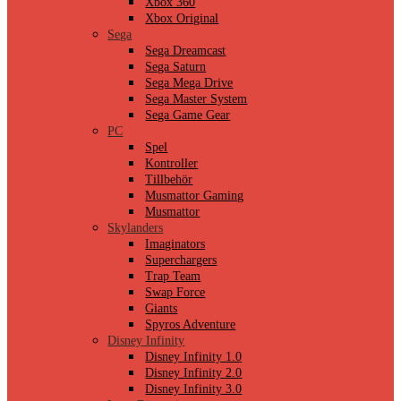
Xbox 360
Xbox Original
Sega
Sega Dreamcast
Sega Saturn
Sega Mega Drive
Sega Master System
Sega Game Gear
PC
Spel
Kontroller
Tillbehör
Musmattor Gaming
Musmattor
Skylanders
Imaginators
Superchargers
Trap Team
Swap Force
Giants
Spyros Adventure
Disney Infinity
Disney Infinity 1.0
Disney Infinity 2.0
Disney Infinity 3.0