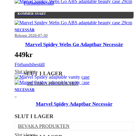
Förhandsbeställ
KOMMER SNART
NECESSÄR
Release 2026-07-30
Marvel Spidey Webs Go Adaptbar Necessär
449
kr
Förhandsbeställ
Slut i lager
SLUT I LAGER
BEVAKA PRODUKTEN
NECESSÄR
_
Marvel Spidey Adaptbar Necessär
SLUT I LAGER
BEVAKA PRODUKTEN
Slut i lager