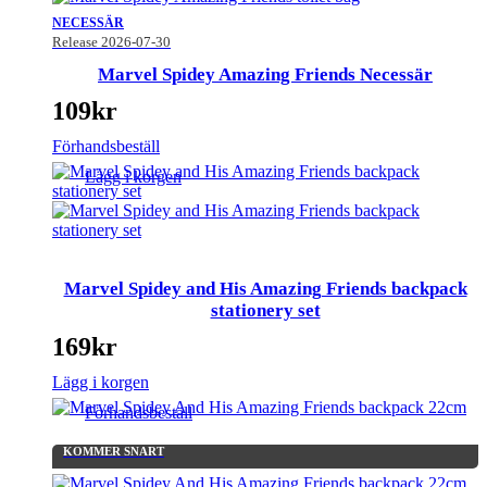
NECESSÄR
Release 2026-07-30
Marvel Spidey Amazing Friends Necessär
109
kr
Förhandsbeställ
Lägg i korgen
Marvel Spidey and His Amazing Friends backpack
stationery set
169
kr
Lägg i korgen
Förhandsbeställ
KOMMER SNART