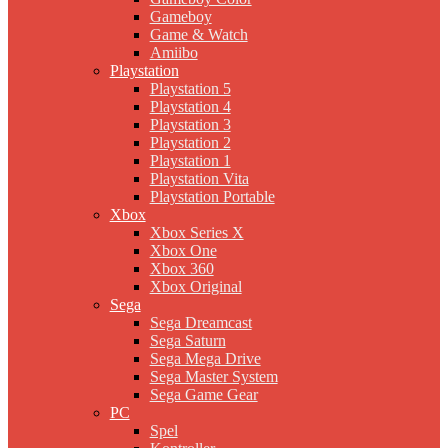
Gameboy
Game & Watch
Amiibo
Playstation
Playstation 5
Playstation 4
Playstation 3
Playstation 2
Playstation 1
Playstation Vita
Playstation Portable
Xbox
Xbox Series X
Xbox One
Xbox 360
Xbox Original
Sega
Sega Dreamcast
Sega Saturn
Sega Mega Drive
Sega Master System
Sega Game Gear
PC
Spel