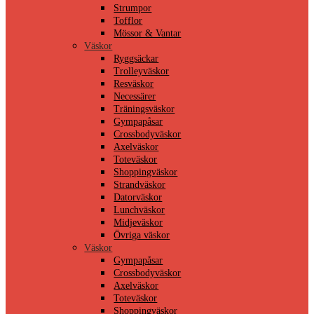
Strumpor
Tofflor
Mössor & Vantar
Väskor
Ryggsäckar
Trolleyväskor
Resväskor
Necessärer
Träningsväskor
Gympapåsar
Crossbodyväskor
Axelväskor
Toteväskor
Shoppingväskor
Strandväskor
Datorväskor
Lunchväskor
Midjeväskor
Övriga väskor
Väskor
Gympapåsar
Crossbodyväskor
Axelväskor
Toteväskor
Shoppingväskor