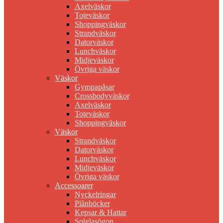
Axelväskor
Toteväskor
Shoppingväskor
Strandväskor
Datorväskor
Lunchväskor
Midjeväskor
Övriga väskor
Väskor
Gympapåsar
Crossbodyväskor
Axelväskor
Toteväskor
Shoppingväskor
Väskor
Strandväskor
Datorväskor
Lunchväskor
Midjeväskor
Övriga väskor
Accessoarer
Nyckelringar
Plånböcker
Kepsar & Hattar
Solglasögon