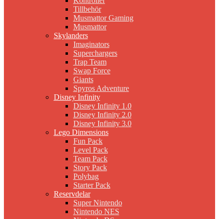
Kontroller
Tillbehör
Musmattor Gaming
Musmattor
Skylanders
Imaginators
Superchargers
Trap Team
Swap Force
Giants
Spyros Adventure
Disney Infinity
Disney Infinity 1.0
Disney Infinity 2.0
Disney Infinity 3.0
Lego Dimensions
Fun Pack
Level Pack
Team Pack
Story Pack
Polybag
Starter Pack
Reservdelar
Super Nintendo
Nintendo NES