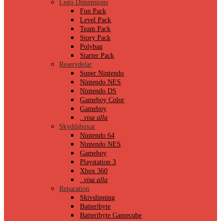
Lego Dimensions
Fun Pack
Level Pack
Team Pack
Story Pack
Polybag
Starter Pack
Reservdelar
Super Nintendo
Nintendo NES
Nintendo DS
Gameboy Color
Gameboy
..visa alla
Skyddsboxar
Nintendo 64
Nintendo NES
Gameboy
Playstation 3
Xbox 360
..visa alla
Reparation
Skivslipning
Batteribyte
Batteribyte Gamecube