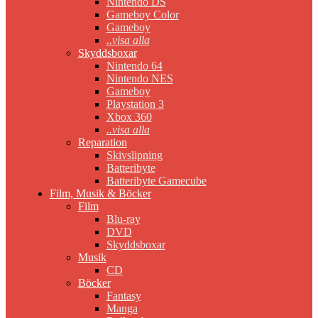
Nintendo DS
Gameboy Color
Gameboy
..visa alla
Skyddsboxar
Nintendo 64
Nintendo NES
Gameboy
Playstation 3
Xbox 360
..visa alla
Reparation
Skivslipning
Batteribyte
Batteribyte Gamecube
Film, Musik & Böcker
Film
Blu-ray
DVD
Skyddsboxar
Musik
CD
Böcker
Fantasy
Manga