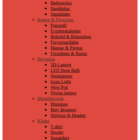
Badponchos
Handdukar
Sängkläder
Kontor & Förvaring
Pennställ
Evighetskalender
Bokstöd & Bokmärken
Förvaringslådor
Mappar & Pärmar
Fotoalbum & Ramar
Belysning
3D-Lampor
LED Neon Bulb
Neonlampor
Icons Light
Wow Pod
Övriga lampor
Hemelektronik
Högtalare
Bitty Boomers
Hörlurar & Headset
Kläder
T-shirt
Hoodie
Sweatshirt