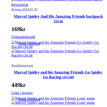
RYGGSÄCK
Release 2026-07-30
Marvel Spidey And His Amazing Friends backpack
22cm
169
kr
Förhandsbeställ
Lägg i korgen
Beställningsvara
Marvel Spidey and his Amazing Friends Go Spidey
Go Racing circuit
449
kr
Lägg i korgen
Lägg i korgen