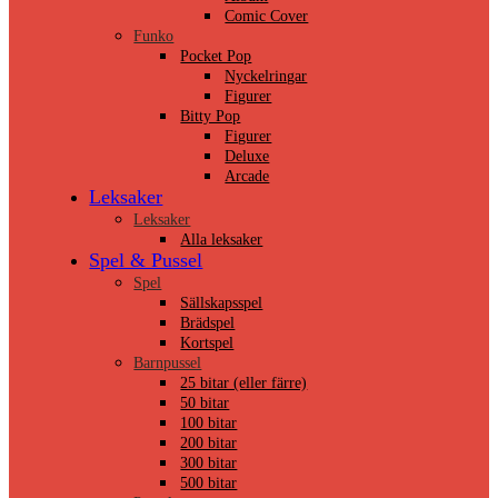
Comic Cover
Funko
Pocket Pop
Nyckelringar
Figurer
Bitty Pop
Figurer
Deluxe
Arcade
Leksaker
Leksaker
Alla leksaker
Spel & Pussel
Spel
Sällskapsspel
Brädspel
Kortspel
Barnpussel
25 bitar (eller färre)
50 bitar
100 bitar
200 bitar
300 bitar
500 bitar