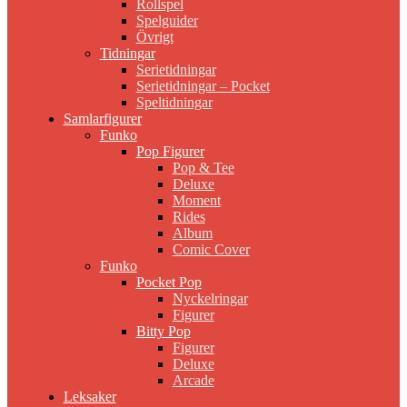
Rollspel
Spelguider
Övrigt
Tidningar
Serietidningar
Serietidningar – Pocket
Speltidningar
Samlarfigurer
Funko
Pop Figurer
Pop & Tee
Deluxe
Moment
Rides
Album
Comic Cover
Funko
Pocket Pop
Nyckelringar
Figurer
Bitty Pop
Figurer
Deluxe
Arcade
Leksaker