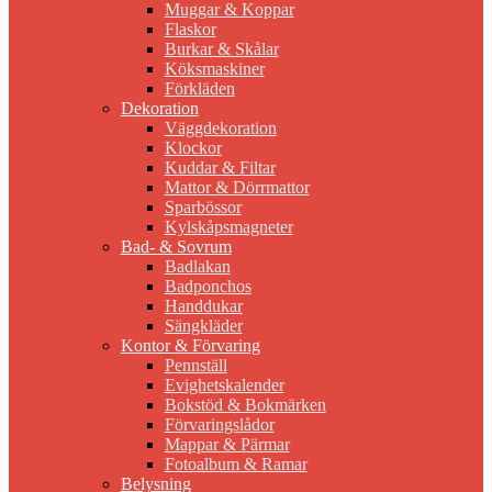
Muggar & Koppar
Flaskor
Burkar & Skålar
Köksmaskiner
Förkläden
Dekoration
Väggdekoration
Klockor
Kuddar & Filtar
Mattor & Dörrmattor
Sparbössor
Kylskåpsmagneter
Bad- & Sovrum
Badlakan
Badponchos
Handdukar
Sängkläder
Kontor & Förvaring
Pennställ
Evighetskalender
Bokstöd & Bokmärken
Förvaringslådor
Mappar & Pärmar
Fotoalbum & Ramar
Belysning