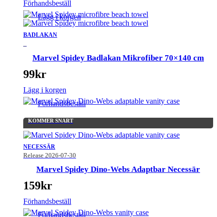
Förhandsbeställ
Lägg i korgen
BADLAKAN
_
Marvel Spidey Badlakan Mikrofiber 70×140 cm
99
kr
Lägg i korgen
Förhandsbeställ
KOMMER SNART
NECESSÄR
Release 2026-07-30
Marvel Spidey Dino-Webs Adaptbar Necessär
159
kr
Förhandsbeställ
Förhandsbeställ