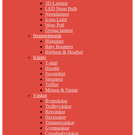
3D-Lampor
LED Neon Bulb
Neonlampor
Icons Light
Wow Pod
Övriga lampor
Hemelektronik
Högtalare
Bitty Boomers
Hörlurar & Headset
Kläder
T-shirt
Hoodie
Sweatshirt
Strumpor
Tofflor
Mössor & Vantar
Väskor
Ryggsäckar
Trolleyväskor
Resväskor
Necessärer
Träningsväskor
Gympapåsar
Crossbodyväskor