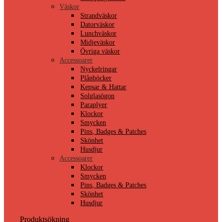
Väskor
Strandväskor
Datorväskor
Lunchväskor
Midjeväskor
Övriga väskor
Accessoarer
Nyckelringar
Plånböcker
Kepsar & Hattar
Solglasögon
Paraplyer
Klockor
Smycken
Pins, Badges & Patches
Skönhet
Husdjur
Accessoarer
Klockor
Smycken
Pins, Badges & Patches
Skönhet
Husdjur
Produktsökning