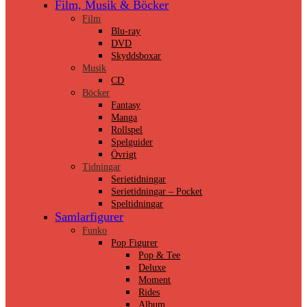
Film, Musik & Böcker
Film
Blu-ray
DVD
Skyddsboxar
Musik
CD
Böcker
Fantasy
Manga
Rollspel
Spelguider
Övrigt
Tidningar
Serietidningar
Serietidningar – Pocket
Speltidningar
Samlarfigurer
Funko
Pop Figurer
Pop & Tee
Deluxe
Moment
Rides
Album