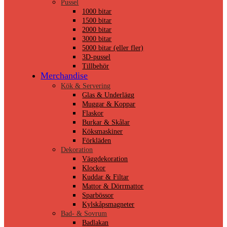
Pussel
1000 bitar
1500 bitar
2000 bitar
3000 bitar
5000 bitar (eller fler)
3D-pussel
Tillbehör
Merchandise
Kök & Servering
Glas & Underlägg
Muggar & Koppar
Flaskor
Burkar & Skålar
Köksmaskiner
Förkläden
Dekoration
Väggdekoration
Klockor
Kuddar & Filtar
Mattor & Dörrmattor
Sparbössor
Kylskåpsmagneter
Bad- & Sovrum
Badlakan