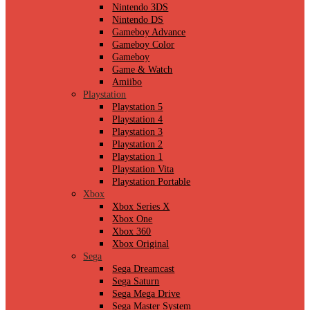
Nintendo 3DS
Nintendo DS
Gameboy Advance
Gameboy Color
Gameboy
Game & Watch
Amiibo
Playstation
Playstation 5
Playstation 4
Playstation 3
Playstation 2
Playstation 1
Playstation Vita
Playstation Portable
Xbox
Xbox Series X
Xbox One
Xbox 360
Xbox Original
Sega
Sega Dreamcast
Sega Saturn
Sega Mega Drive
Sega Master System