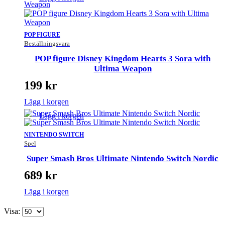
POP FIGURE
Beställningsvara
POP figure Disney Kingdom Hearts 3 Sora with
Ultima Weapon
199
kr
Lägg i korgen
Lägg i korgen
NINTENDO SWITCH
Spel
Super Smash Bros Ultimate Nintendo Switch Nordic
689
kr
Lägg i korgen
Visa: