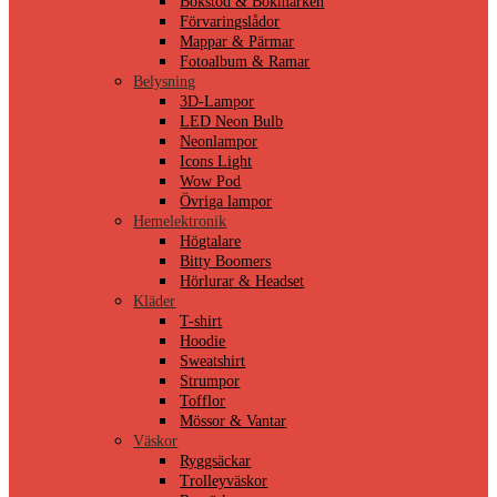
Bokstöd & Bokmärken
Förvaringslådor
Mappar & Pärmar
Fotoalbum & Ramar
Belysning
3D-Lampor
LED Neon Bulb
Neonlampor
Icons Light
Wow Pod
Övriga lampor
Hemelektronik
Högtalare
Bitty Boomers
Hörlurar & Headset
Kläder
T-shirt
Hoodie
Sweatshirt
Strumpor
Tofflor
Mössor & Vantar
Väskor
Ryggsäckar
Trolleyväskor