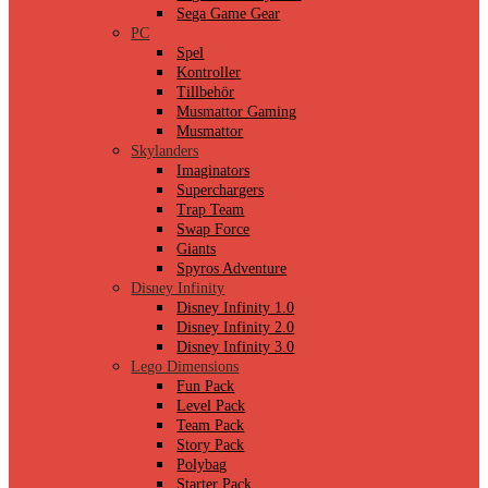
Sega Game Gear
PC
Spel
Kontroller
Tillbehör
Musmattor Gaming
Musmattor
Skylanders
Imaginators
Superchargers
Trap Team
Swap Force
Giants
Spyros Adventure
Disney Infinity
Disney Infinity 1.0
Disney Infinity 2.0
Disney Infinity 3.0
Lego Dimensions
Fun Pack
Level Pack
Team Pack
Story Pack
Polybag
Starter Pack