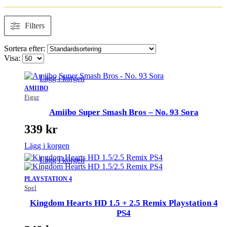
Filters
Sortera efter:
Visa:
Lägg i korgen
AMIIBO
Figur
Amiibo Super Smash Bros – No. 93 Sora
339
kr
Lägg i korgen
Lägg i korgen
PLAYSTATION 4
Spel
Kingdom Hearts HD 1.5 + 2.5 Remix Playstation 4
PS4