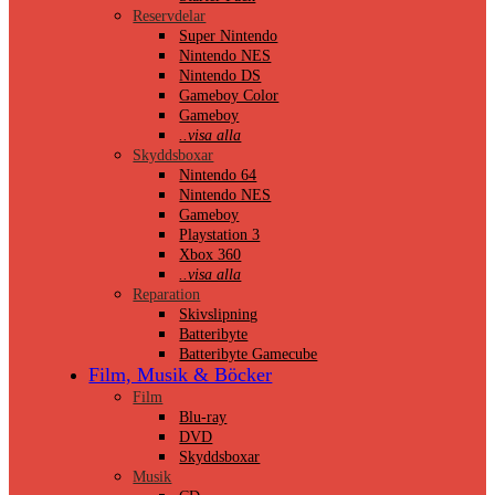
Reservdelar
Super Nintendo
Nintendo NES
Nintendo DS
Gameboy Color
Gameboy
..visa alla
Skyddsboxar
Nintendo 64
Nintendo NES
Gameboy
Playstation 3
Xbox 360
..visa alla
Reparation
Skivslipning
Batteribyte
Batteribyte Gamecube
Film, Musik & Böcker
Film
Blu-ray
DVD
Skyddsboxar
Musik