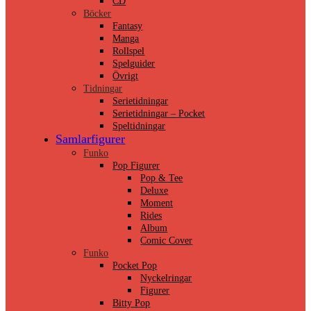
CD
Böcker
Fantasy
Manga
Rollspel
Spelguider
Övrigt
Tidningar
Serietidningar
Serietidningar – Pocket
Speltidningar
Samlarfigurer
Funko
Pop Figurer
Pop & Tee
Deluxe
Moment
Rides
Album
Comic Cover
Funko
Pocket Pop
Nyckelringar
Figurer
Bitty Pop