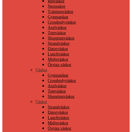
Resväskor
Necessärer
Träningsväskor
Gympapåsar
Crossbodyväskor
Axelväskor
Toteväskor
Shoppingväskor
Strandväskor
Datorväskor
Lunchväskor
Midjeväskor
Övriga väskor
Väskor
Gympapåsar
Crossbodyväskor
Axelväskor
Toteväskor
Shoppingväskor
Väskor
Strandväskor
Datorväskor
Lunchväskor
Midjeväskor
Övriga väskor