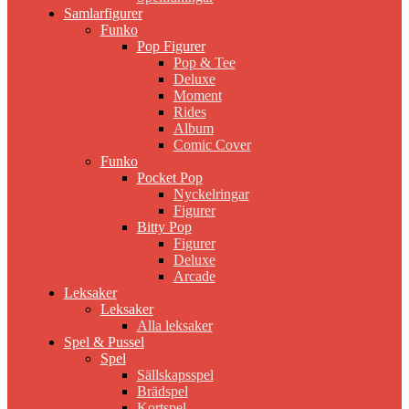
Samlarfigurer
Funko
Pop Figurer
Pop & Tee
Deluxe
Moment
Rides
Album
Comic Cover
Funko
Pocket Pop
Nyckelringar
Figurer
Bitty Pop
Figurer
Deluxe
Arcade
Leksaker
Leksaker
Alla leksaker
Spel & Pussel
Spel
Sällskapsspel
Brädspel
Kortspel