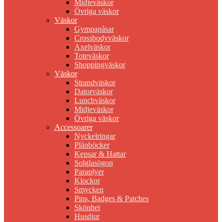
Midjeväskor
Övriga väskor
Väskor
Gympapåsar
Crossbodyväskor
Axelväskor
Toteväskor
Shoppingväskor
Väskor
Strandväskor
Datorväskor
Lunchväskor
Midjeväskor
Övriga väskor
Accessoarer
Nyckelringar
Plånböcker
Kepsar & Hattar
Solglasögon
Paraplyer
Klockor
Smycken
Pins, Badges & Patches
Skönhet
Husdjur