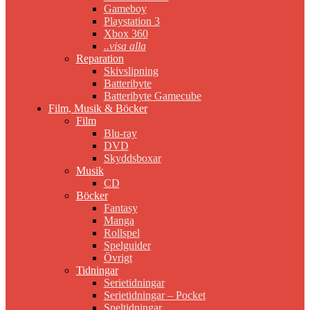
Gameboy
Playstation 3
Xbox 360
..visa alla
Reparation
Skivslipning
Batteribyte
Batteribyte Gamecube
Film, Musik & Böcker
Film
Blu-ray
DVD
Skyddsboxar
Musik
CD
Böcker
Fantasy
Manga
Rollspel
Spelguider
Övrigt
Tidningar
Serietidningar
Serietidningar – Pocket
Speltidningar