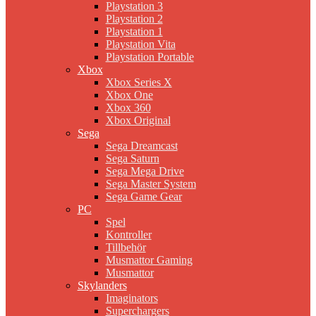
Playstation 3
Playstation 2
Playstation 1
Playstation Vita
Playstation Portable
Xbox
Xbox Series X
Xbox One
Xbox 360
Xbox Original
Sega
Sega Dreamcast
Sega Saturn
Sega Mega Drive
Sega Master System
Sega Game Gear
PC
Spel
Kontroller
Tillbehör
Musmattor Gaming
Musmattor
Skylanders
Imaginators
Superchargers