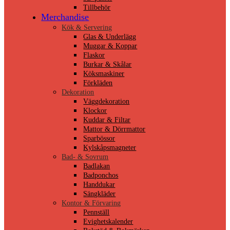
Tillbehör
Merchandise
Kök & Servering
Glas & Underlägg
Muggar & Koppar
Flaskor
Burkar & Skålar
Köksmaskiner
Förkläden
Dekoration
Väggdekoration
Klockor
Kuddar & Filtar
Mattor & Dörrmattor
Sparbössor
Kylskåpsmagneter
Bad- & Sovrum
Badlakan
Badponchos
Handdukar
Sängkläder
Kontor & Förvaring
Pennställ
Evighetskalender