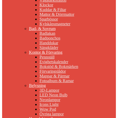
Väggdekoration
Klockor
Kuddar & Filtar
Mattor & Dörrmattor
Sparbössor
Kylskåpsmagneter
Bad- & Sovrum
Badlakan
Badponchos
Handdukar
Sängkläder
Kontor & Förvaring
Pennställ
Evighetskalender
Bokstöd & Bokmärken
Förvaringslådor
Mappar & Pärmar
Fotoalbum & Ramar
Belysning
3D-Lampor
LED Neon Bulb
Neonlampor
Icons Light
Wow Pod
Övriga lampor