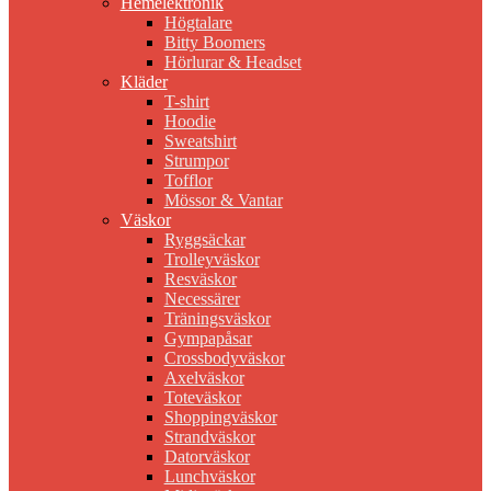
Hemelektronik
Högtalare
Bitty Boomers
Hörlurar & Headset
Kläder
T-shirt
Hoodie
Sweatshirt
Strumpor
Tofflor
Mössor & Vantar
Väskor
Ryggsäckar
Trolleyväskor
Resväskor
Necessärer
Träningsväskor
Gympapåsar
Crossbodyväskor
Axelväskor
Toteväskor
Shoppingväskor
Strandväskor
Datorväskor
Lunchväskor