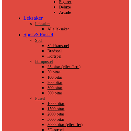
Figurer
Deluxe
Arcade
Leksaker
Leksaker
Alla leksaker
Spel & Pussel
Spel
Sällskapsspel
Brädspel
Kortspel
Barnpussel
25 bitar (eller färre)
50 bitar
100 bitar
200 bitar
300 bitar
500 bitar
Pussel
1000 bitar
1500 bitar
2000 bitar
3000 bitar
5000 bitar (eller fler)
3D-pussel