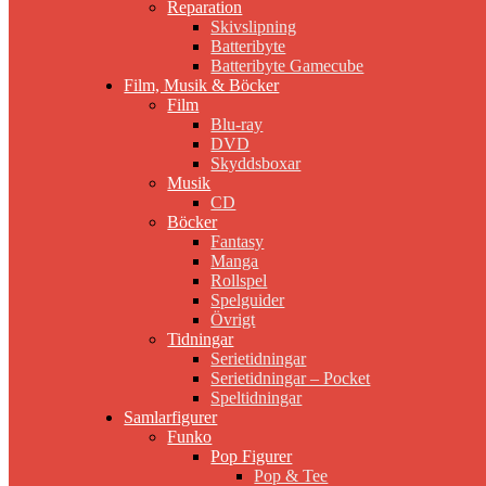
Reparation
Skivslipning
Batteribyte
Batteribyte Gamecube
Film, Musik & Böcker
Film
Blu-ray
DVD
Skyddsboxar
Musik
CD
Böcker
Fantasy
Manga
Rollspel
Spelguider
Övrigt
Tidningar
Serietidningar
Serietidningar – Pocket
Speltidningar
Samlarfigurer
Funko
Pop Figurer
Pop & Tee