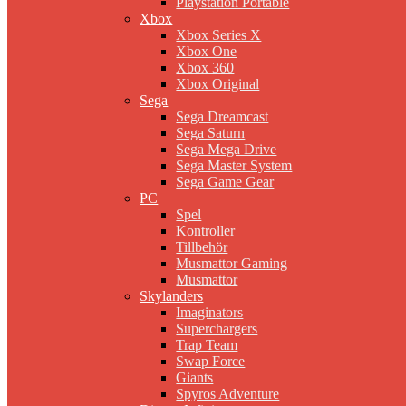
Playstation Portable
Xbox
Xbox Series X
Xbox One
Xbox 360
Xbox Original
Sega
Sega Dreamcast
Sega Saturn
Sega Mega Drive
Sega Master System
Sega Game Gear
PC
Spel
Kontroller
Tillbehör
Musmattor Gaming
Musmattor
Skylanders
Imaginators
Superchargers
Trap Team
Swap Force
Giants
Spyros Adventure