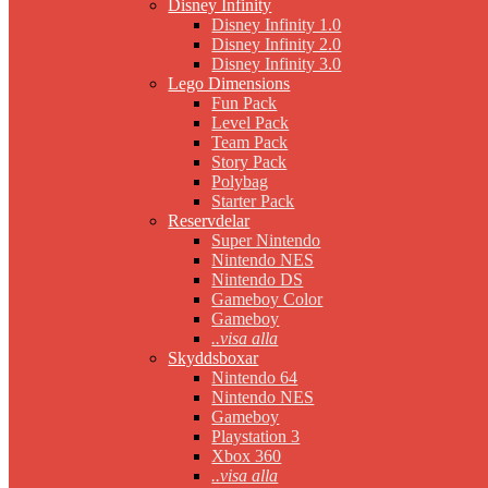
Disney Infinity
Disney Infinity 1.0
Disney Infinity 2.0
Disney Infinity 3.0
Lego Dimensions
Fun Pack
Level Pack
Team Pack
Story Pack
Polybag
Starter Pack
Reservdelar
Super Nintendo
Nintendo NES
Nintendo DS
Gameboy Color
Gameboy
..visa alla
Skyddsboxar
Nintendo 64
Nintendo NES
Gameboy
Playstation 3
Xbox 360
..visa alla