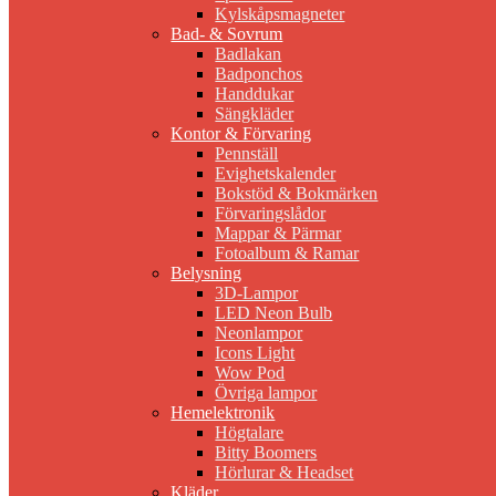
Kylskåpsmagneter
Bad- & Sovrum
Badlakan
Badponchos
Handdukar
Sängkläder
Kontor & Förvaring
Pennställ
Evighetskalender
Bokstöd & Bokmärken
Förvaringslådor
Mappar & Pärmar
Fotoalbum & Ramar
Belysning
3D-Lampor
LED Neon Bulb
Neonlampor
Icons Light
Wow Pod
Övriga lampor
Hemelektronik
Högtalare
Bitty Boomers
Hörlurar & Headset
Kläder