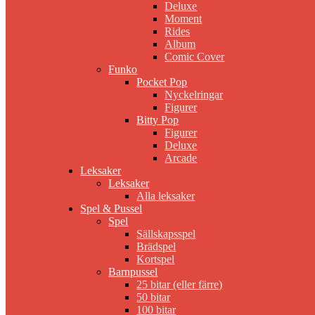
Deluxe
Moment
Rides
Album
Comic Cover
Funko
Pocket Pop
Nyckelringar
Figurer
Bitty Pop
Figurer
Deluxe
Arcade
Leksaker
Leksaker
Alla leksaker
Spel & Pussel
Spel
Sällskapsspel
Brädspel
Kortspel
Barnpussel
25 bitar (eller färre)
50 bitar
100 bitar