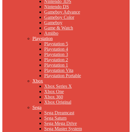
Nintendo 3DS
Nintendo DS
Gameboy Advance
Gameboy Color
Gameboy
Game & Watch
Amiibo
Playstation
Playstation 5
Playstation 4
Playstation 3
Playstation 2
Playstation 1
Playstation Vita
Playstation Portable
Xbox
Xbox Series X
Xbox One
Xbox 360
Xbox Original
Sega
Sega Dreamcast
Sega Saturn
Sega Mega Drive
Sega Master System