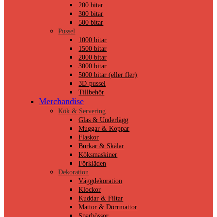
200 bitar
300 bitar
500 bitar
Pussel
1000 bitar
1500 bitar
2000 bitar
3000 bitar
5000 bitar (eller fler)
3D-pussel
Tillbehör
Merchandise
Kök & Servering
Glas & Underlägg
Muggar & Koppar
Flaskor
Burkar & Skålar
Köksmaskiner
Förkläden
Dekoration
Väggdekoration
Klockor
Kuddar & Filtar
Mattor & Dörrmattor
Sparbössor