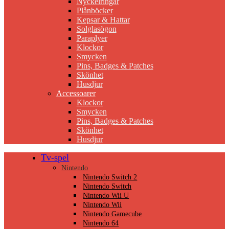
Nyckelringar
Plånböcker
Kepsar & Hattar
Solglasögon
Paraplyer
Klockor
Smycken
Pins, Badges & Patches
Skönhet
Husdjur
Accessoarer
Klockor
Smycken
Pins, Badges & Patches
Skönhet
Husdjur
Tv-spel
Nintendo
Nintendo Switch 2
Nintendo Switch
Nintendo Wii U
Nintendo Wii
Nintendo Gamecube
Nintendo 64