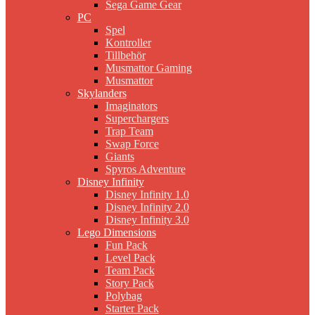
Sega Game Gear
PC
Spel
Kontroller
Tillbehör
Musmattor Gaming
Musmattor
Skylanders
Imaginators
Superchargers
Trap Team
Swap Force
Giants
Spyros Adventure
Disney Infinity
Disney Infinity 1.0
Disney Infinity 2.0
Disney Infinity 3.0
Lego Dimensions
Fun Pack
Level Pack
Team Pack
Story Pack
Polybag
Starter Pack