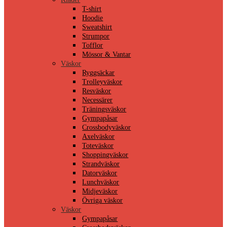
T-shirt
Hoodie
Sweatshirt
Strumpor
Tofflor
Mössor & Vantar
Väskor
Ryggsäckar
Trolleyväskor
Resväskor
Necessärer
Träningsväskor
Gympapåsar
Crossbodyväskor
Axelväskor
Toteväskor
Shoppingväskor
Strandväskor
Datorväskor
Lunchväskor
Midjeväskor
Övriga väskor
Väskor
Gympapåsar