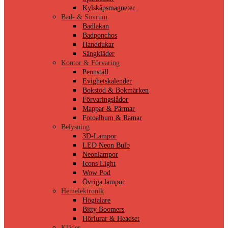
Kylskåpsmagneter
Bad- & Sovrum
Badlakan
Badponchos
Handdukar
Sängkläder
Kontor & Förvaring
Pennställ
Evighetskalender
Bokstöd & Bokmärken
Förvaringslådor
Mappar & Pärmar
Fotoalbum & Ramar
Belysning
3D-Lampor
LED Neon Bulb
Neonlampor
Icons Light
Wow Pod
Övriga lampor
Hemelektronik
Högtalare
Bitty Boomers
Hörlurar & Headset
Kläder