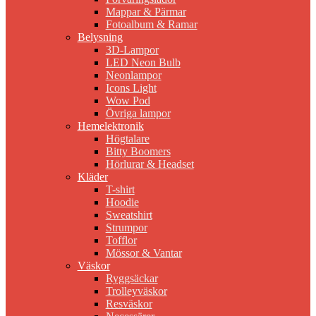
Mappar & Pärmar
Fotoalbum & Ramar
Belysning
3D-Lampor
LED Neon Bulb
Neonlampor
Icons Light
Wow Pod
Övriga lampor
Hemelektronik
Högtalare
Bitty Boomers
Hörlurar & Headset
Kläder
T-shirt
Hoodie
Sweatshirt
Strumpor
Tofflor
Mössor & Vantar
Väskor
Ryggsäckar
Trolleyväskor
Resväskor