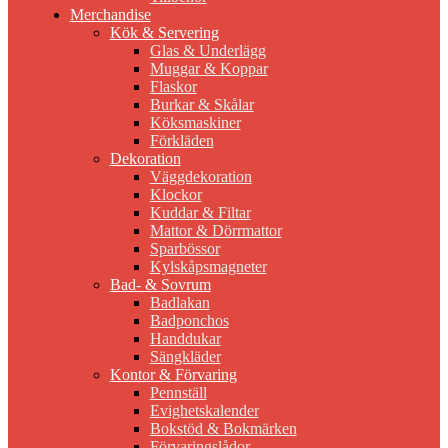
Merchandise
Kök & Servering
Glas & Underlägg
Muggar & Koppar
Flaskor
Burkar & Skålar
Köksmaskiner
Förkläden
Dekoration
Väggdekoration
Klockor
Kuddar & Filtar
Mattor & Dörrmattor
Sparbössor
Kylskåpsmagneter
Bad- & Sovrum
Badlakan
Badponchos
Handdukar
Sängkläder
Kontor & Förvaring
Pennställ
Evighetskalender
Bokstöd & Bokmärken
Förvaringslådor