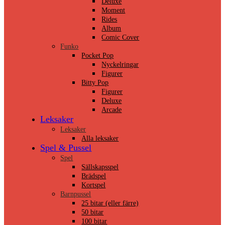
Deluxe
Moment
Rides
Album
Comic Cover
Funko
Pocket Pop
Nyckelringar
Figurer
Bitty Pop
Figurer
Deluxe
Arcade
Leksaker
Leksaker
Alla leksaker
Spel & Pussel
Spel
Sällskapsspel
Brädspel
Kortspel
Barnpussel
25 bitar (eller färre)
50 bitar
100 bitar