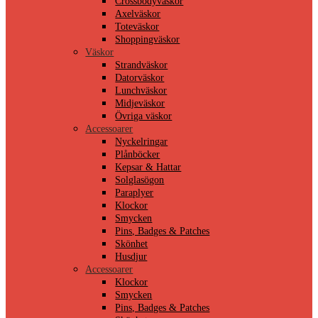
Crossbodyväskor
Axelväskor
Toteväskor
Shoppingväskor
Väskor
Strandväskor
Datorväskor
Lunchväskor
Midjeväskor
Övriga väskor
Accessoarer
Nyckelringar
Plånböcker
Kepsar & Hattar
Solglasögon
Paraplyer
Klockor
Smycken
Pins, Badges & Patches
Skönhet
Husdjur
Accessoarer
Klockor
Smycken
Pins, Badges & Patches