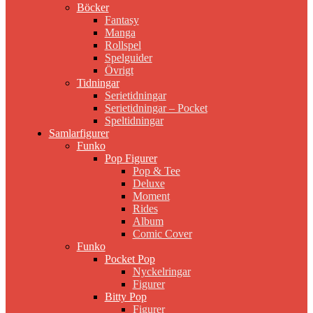
Böcker
Fantasy
Manga
Rollspel
Spelguider
Övrigt
Tidningar
Serietidningar
Serietidningar – Pocket
Speltidningar
Samlarfigurer
Funko
Pop Figurer
Pop & Tee
Deluxe
Moment
Rides
Album
Comic Cover
Funko
Pocket Pop
Nyckelringar
Figurer
Bitty Pop
Figurer