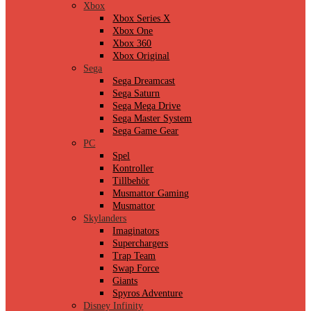
Xbox
Xbox Series X
Xbox One
Xbox 360
Xbox Original
Sega
Sega Dreamcast
Sega Saturn
Sega Mega Drive
Sega Master System
Sega Game Gear
PC
Spel
Kontroller
Tillbehör
Musmattor Gaming
Musmattor
Skylanders
Imaginators
Superchargers
Trap Team
Swap Force
Giants
Spyros Adventure
Disney Infinity