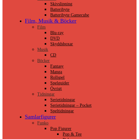
Skivslipning
Batteribyte
Batteribyte Gamecube
Film, Musik & Böcker
Film
Blu-ray
DVD
Skyddsboxar
Musik
CD
Böcker
Fantasy
Manga
Rollspel
Spelguider
Övrigt
Tidningar
Serietidningar
Serietidningar – Pocket
Speltidningar
Samlarfigurer
Funko
Pop Figurer
Pop & Tee