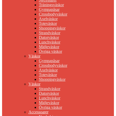
Necessärer
Träningsväskor
Gympapåsar
Crossbodyväskor
Axelväskor
Toteväskor
Shoppingväskor
Strandväskor
Datorväskor
Lunchväskor
Midjeväskor
Övriga väskor
Väskor
Gympapåsar
Crossbodyväskor
Axelväskor
Toteväskor
Shoppingväskor
Väskor
Strandväskor
Datorväskor
Lunchväskor
Midjeväskor
Övriga väskor
Accessoarer