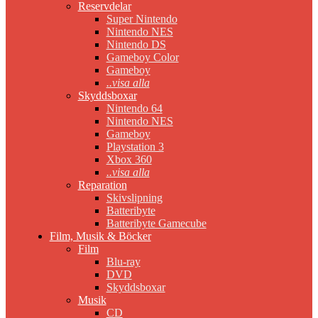
Reservdelar
Super Nintendo
Nintendo NES
Nintendo DS
Gameboy Color
Gameboy
..visa alla
Skyddsboxar
Nintendo 64
Nintendo NES
Gameboy
Playstation 3
Xbox 360
..visa alla
Reparation
Skivslipning
Batteribyte
Batteribyte Gamecube
Film, Musik & Böcker
Film
Blu-ray
DVD
Skyddsboxar
Musik
CD