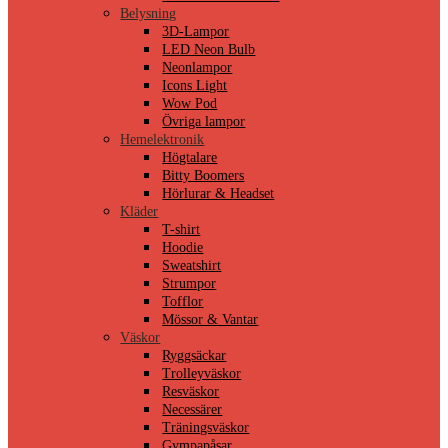
Belysning
3D-Lampor
LED Neon Bulb
Neonlampor
Icons Light
Wow Pod
Övriga lampor
Hemelektronik
Högtalare
Bitty Boomers
Hörlurar & Headset
Kläder
T-shirt
Hoodie
Sweatshirt
Strumpor
Tofflor
Mössor & Vantar
Väskor
Ryggsäckar
Trolleyväskor
Resväskor
Necessärer
Träningsväskor
Gympapåsar