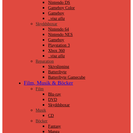
Nintendo DS
Gameboy Color
Gameboy
..visa alla
Skyddsboxar
Nintendo 64
Nintendo NES
Gameboy
Playstation 3
Xbox 360
..visa alla
Reparation
Skivslipning
Batteribyte
Batteribyte Gamecube
Film, Musik & Böcker
Film
Blu-ray
DVD
Skyddsboxar
Musik
CD
Böcker
Fantasy
Manga