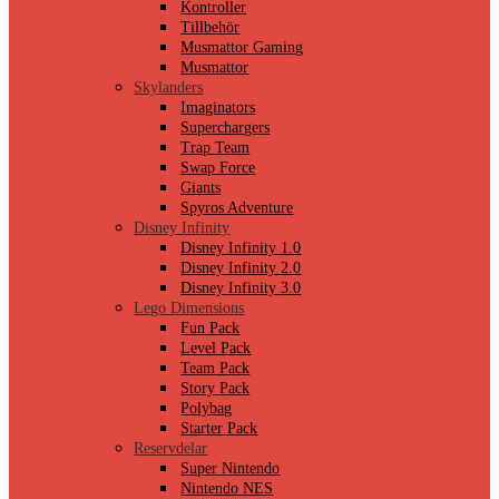
Kontroller
Tillbehör
Musmattor Gaming
Musmattor
Skylanders
Imaginators
Superchargers
Trap Team
Swap Force
Giants
Spyros Adventure
Disney Infinity
Disney Infinity 1.0
Disney Infinity 2.0
Disney Infinity 3.0
Lego Dimensions
Fun Pack
Level Pack
Team Pack
Story Pack
Polybag
Starter Pack
Reservdelar
Super Nintendo
Nintendo NES