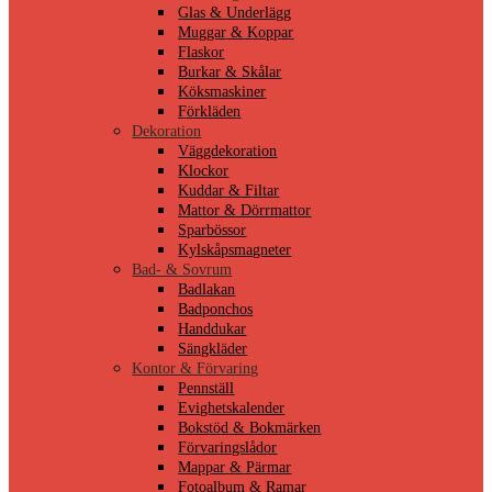
Glas & Underlägg
Muggar & Koppar
Flaskor
Burkar & Skålar
Köksmaskiner
Förkläden
Dekoration
Väggdekoration
Klockor
Kuddar & Filtar
Mattor & Dörrmattor
Sparbössor
Kylskåpsmagneter
Bad- & Sovrum
Badlakan
Badponchos
Handdukar
Sängkläder
Kontor & Förvaring
Pennställ
Evighetskalender
Bokstöd & Bokmärken
Förvaringslådor
Mappar & Pärmar
Fotoalbum & Ramar