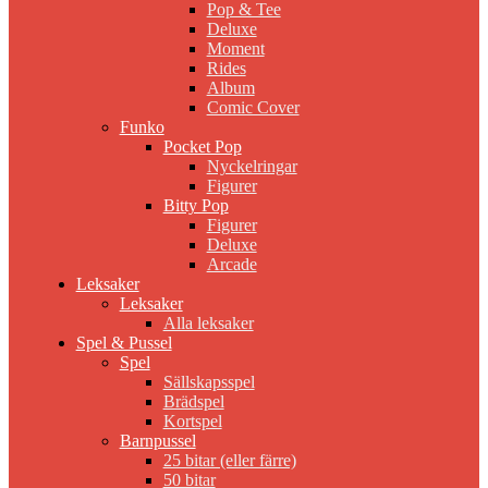
Pop & Tee
Deluxe
Moment
Rides
Album
Comic Cover
Funko
Pocket Pop
Nyckelringar
Figurer
Bitty Pop
Figurer
Deluxe
Arcade
Leksaker
Leksaker
Alla leksaker
Spel & Pussel
Spel
Sällskapsspel
Brädspel
Kortspel
Barnpussel
25 bitar (eller färre)
50 bitar