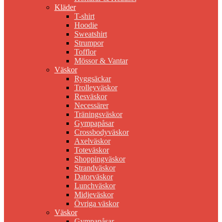
Kläder
T-shirt
Hoodie
Sweatshirt
Strumpor
Tofflor
Mössor & Vantar
Väskor
Ryggsäckar
Trolleyväskor
Resväskor
Necessärer
Träningsväskor
Gympapåsar
Crossbodyväskor
Axelväskor
Toteväskor
Shoppingväskor
Strandväskor
Datorväskor
Lunchväskor
Midjeväskor
Övriga väskor
Väskor
Gympapåsar