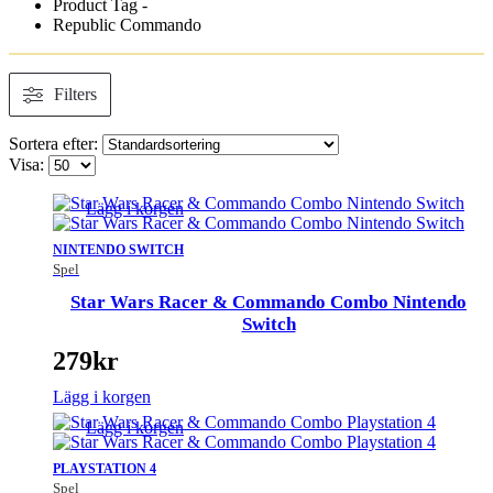
Product Tag -
Republic Commando
Filters
Sortera efter:
Visa:
Lägg i korgen
NINTENDO SWITCH
Spel
Star Wars Racer & Commando Combo Nintendo
Switch
279
kr
Lägg i korgen
Lägg i korgen
PLAYSTATION 4
Spel