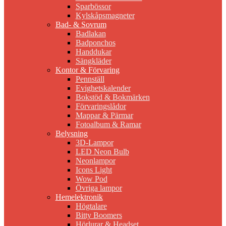
Sparbössor
Kylskåpsmagneter
Bad- & Sovrum
Badlakan
Badponchos
Handdukar
Sängkläder
Kontor & Förvaring
Pennställ
Evighetskalender
Bokstöd & Bokmärken
Förvaringslådor
Mappar & Pärmar
Fotoalbum & Ramar
Belysning
3D-Lampor
LED Neon Bulb
Neonlampor
Icons Light
Wow Pod
Övriga lampor
Hemelektronik
Högtalare
Bitty Boomers
Hörlurar & Headset