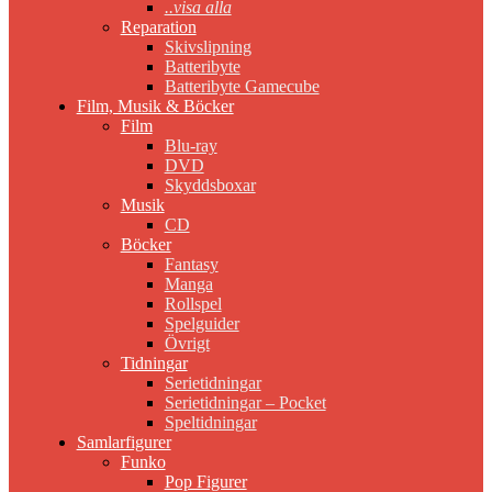
..visa alla
Reparation
Skivslipning
Batteribyte
Batteribyte Gamecube
Film, Musik & Böcker
Film
Blu-ray
DVD
Skyddsboxar
Musik
CD
Böcker
Fantasy
Manga
Rollspel
Spelguider
Övrigt
Tidningar
Serietidningar
Serietidningar – Pocket
Speltidningar
Samlarfigurer
Funko
Pop Figurer