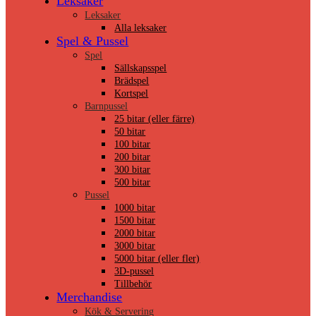
Leksaker
Leksaker
Alla leksaker
Spel & Pussel
Spel
Sällskapsspel
Brädspel
Kortspel
Barnpussel
25 bitar (eller färre)
50 bitar
100 bitar
200 bitar
300 bitar
500 bitar
Pussel
1000 bitar
1500 bitar
2000 bitar
3000 bitar
5000 bitar (eller fler)
3D-pussel
Tillbehör
Merchandise
Kök & Servering