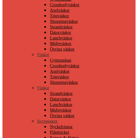
Crossbodyväskor
Axelväskor
Toteväskor
Shoppingväskor
Strandväskor
Datorväskor
Lunchväskor
Midjeväskor
Övriga väskor
Väskor
Gympapåsar
Crossbodyväskor
Axelväskor
Toteväskor
Shoppingväskor
Väskor
Strandväskor
Datorväskor
Lunchväskor
Midjeväskor
Övriga väskor
Accessoarer
Nyckelringar
Plånböcker
Kepsar & Hattar