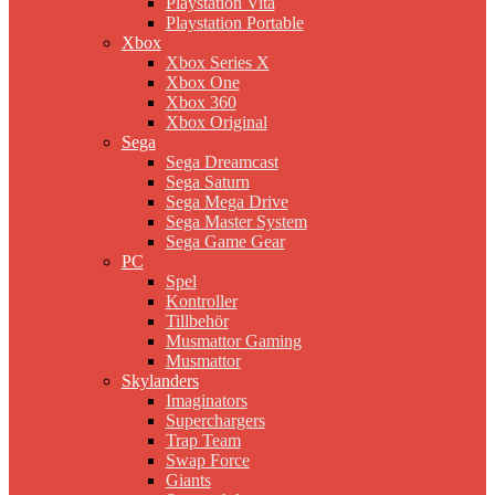
Playstation Vita
Playstation Portable
Xbox
Xbox Series X
Xbox One
Xbox 360
Xbox Original
Sega
Sega Dreamcast
Sega Saturn
Sega Mega Drive
Sega Master System
Sega Game Gear
PC
Spel
Kontroller
Tillbehör
Musmattor Gaming
Musmattor
Skylanders
Imaginators
Superchargers
Trap Team
Swap Force
Giants