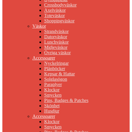
Crossbodyväskor
Axelväskor
Toteväskor
Shoppingväskor
Väskor
Strandväskor
Datorväskor
Lunchväskor
Midjeväskor
Övriga väskor
Accessoarer
Nyckelringar
Plånböcker
Kepsar & Hattar
Solglasögon
Paraplyer
Klockor
Smycken
Pins, Badges & Patches
Skönhet
Husdjur
Accessoarer
Klockor
Smycken