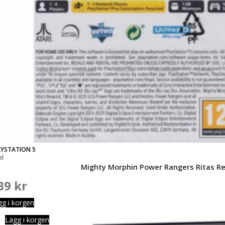
AYSTATION 5
el
Mighty Morphin Power Rangers Ritas Re
39
kr
gg i korgen
Lägg i korgen