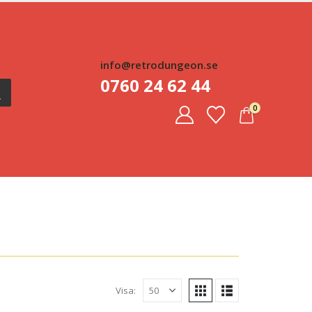
info@retrodungeon.se
0760 24 62 44
0
Visa: