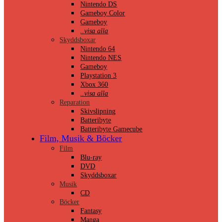
Nintendo DS
Gameboy Color
Gameboy
..visa alla
Skyddsboxar
Nintendo 64
Nintendo NES
Gameboy
Playstation 3
Xbox 360
..visa alla
Reparation
Skivslipning
Batteribyte
Batteribyte Gamecube
Film, Musik & Böcker
Film
Blu-ray
DVD
Skyddsboxar
Musik
CD
Böcker
Fantasy
Manga