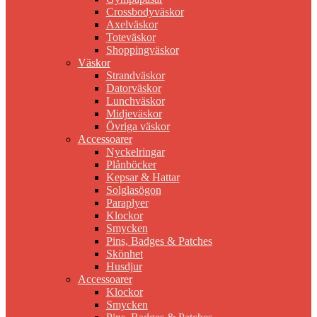
Crossbodyväskor
Axelväskor
Toteväskor
Shoppingväskor
Väskor
Strandväskor
Datorväskor
Lunchväskor
Midjeväskor
Övriga väskor
Accessoarer
Nyckelringar
Plånböcker
Kepsar & Hattar
Solglasögon
Paraplyer
Klockor
Smycken
Pins, Badges & Patches
Skönhet
Husdjur
Accessoarer
Klockor
Smycken