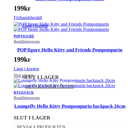
199
kr
Förhandsbeställ
Lägg i korgen
POP FIGURE
Beställningsvara
POP figure Hello Kitty and Friends Pompompurin
199
kr
Lägg i korgen
Slut i lager
SLUT I LAGER
BEVAKA PRODUKTEN
RYGGSÄCK
Beställningsvara
Loungefly Hello Kitty Pompompurin backpack 26cm
SLUT I LAGER
BEVAKA PRODUKTEN