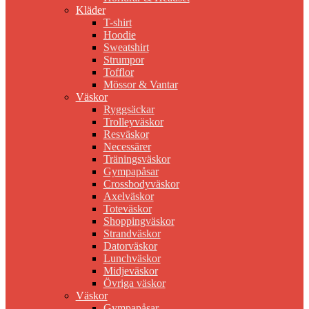
Kläder
T-shirt
Hoodie
Sweatshirt
Strumpor
Tofflor
Mössor & Vantar
Väskor
Ryggsäckar
Trolleyväskor
Resväskor
Necessärer
Träningsväskor
Gympapåsar
Crossbodyväskor
Axelväskor
Toteväskor
Shoppingväskor
Strandväskor
Datorväskor
Lunchväskor
Midjeväskor
Övriga väskor
Väskor
Gympapåsar