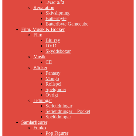
..visa alla
Reparation
Skivslipning
Batteribyte
Batteribyte Gamecube
Film, Musik & Böcker
Film
Blu-ray
DVD
Skyddsboxar
Musik
CD
Böcker
Fantasy
Manga
Rollspel
Spelguider
Övrigt
Tidningar
Serietidningar
Serietidningar – Pocket
Speltidningar
Samlarfigurer
Funko
Pop Figurer