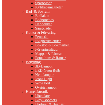
Sparbössor
Kylskåpsmagneter
Bad- & Sovrum
Badlakan
Badponchos
Handdukar
Sängkläder
Kontor & Förvaring
Pennställ
Evighetskalender
Bokstöd & Bokmärken
Förvaringslådor
Mappar & Pärmar
Fotoalbum & Ramar
Belysning
3D-Lampor
LED Neon Bulb
Neonlampor
Icons Light
Wow Pod
Övriga lampor
Hemelektronik
Högtalare
Bitty Boomers
Hörlurar & Headset