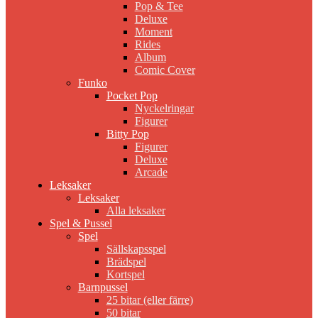
Pop & Tee
Deluxe
Moment
Rides
Album
Comic Cover
Funko
Pocket Pop
Nyckelringar
Figurer
Bitty Pop
Figurer
Deluxe
Arcade
Leksaker
Leksaker
Alla leksaker
Spel & Pussel
Spel
Sällskapsspel
Brädspel
Kortspel
Barnpussel
25 bitar (eller färre)
50 bitar