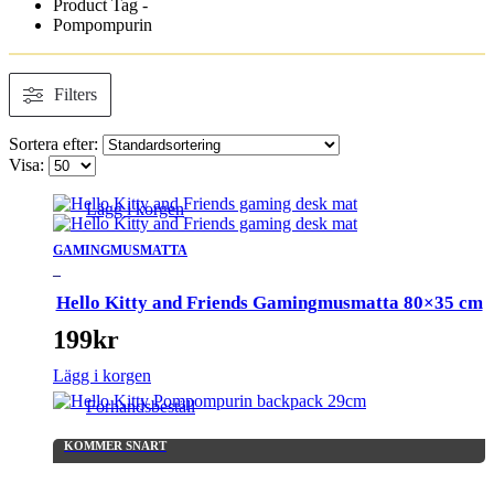
Product Tag -
Pompompurin
Filters
Sortera efter:
Visa:
Lägg i korgen
GAMINGMUSMATTA
_
Hello Kitty and Friends Gamingmusmatta 80×35 cm
199
kr
Lägg i korgen
Förhandsbeställ
KOMMER SNART