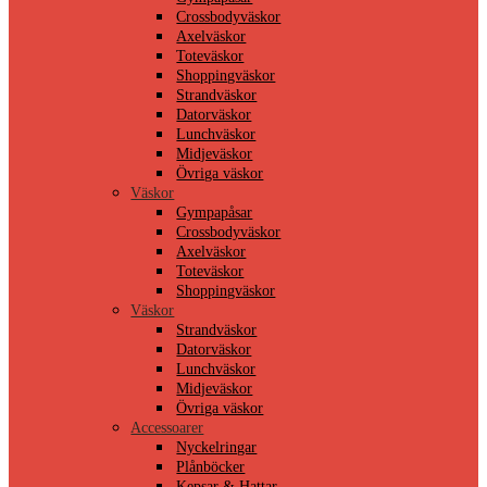
Crossbodyväskor
Axelväskor
Toteväskor
Shoppingväskor
Strandväskor
Datorväskor
Lunchväskor
Midjeväskor
Övriga väskor
Väskor
Gympapåsar
Crossbodyväskor
Axelväskor
Toteväskor
Shoppingväskor
Väskor
Strandväskor
Datorväskor
Lunchväskor
Midjeväskor
Övriga väskor
Accessoarer
Nyckelringar
Plånböcker
Kepsar & Hattar