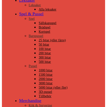
Leksaker
Leksaker
Alla leksaker
Spel & Pussel
Spel
Sällskapsspel
Brädspel
Kortspel
Barnpussel
25 bitar (eller färre)
50 bitar
100 bitar
200 bitar
300 bitar
500 bitar
Pussel
1000 bitar
1500 bitar
2000 bitar
3000 bitar
5000 bitar (eller fler)
3D-pussel
Tillbehör
Merchandise
Kök & Servering