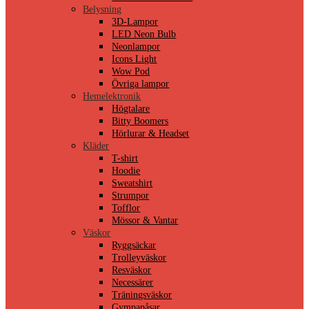
Belysning
3D-Lampor
LED Neon Bulb
Neonlampor
Icons Light
Wow Pod
Övriga lampor
Hemelektronik
Högtalare
Bitty Boomers
Hörlurar & Headset
Kläder
T-shirt
Hoodie
Sweatshirt
Strumpor
Tofflor
Mössor & Vantar
Väskor
Ryggsäckar
Trolleyväskor
Resväskor
Necessärer
Träningsväskor
Gympapåsar