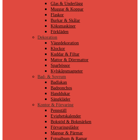
Glas & Underlägg
Muggar & Koppar
Flaskor
Burkar & Skålar
Köksmaskiner
Förkläden
Dekoration
Väggdekoration
Klockor
Kuddar & Filtar
Mattor & Dörrmattor
Sparbössor
Kylskåpsmagneter
Bad- & Sovrum
Badlakan
Badponchos
Handdukar
Sängkläder
Kontor & Förvaring
Pennställ
Evighetskalender
Bokstöd & Bokmärken
Förvaringslådor
Mappar & Pärmar
Fotoalbum & Ramar