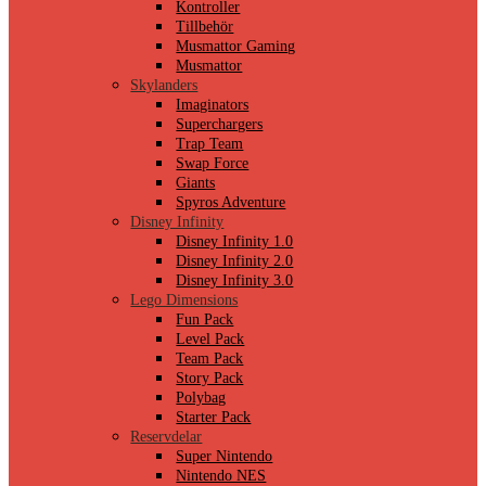
Kontroller
Tillbehör
Musmattor Gaming
Musmattor
Skylanders
Imaginators
Superchargers
Trap Team
Swap Force
Giants
Spyros Adventure
Disney Infinity
Disney Infinity 1.0
Disney Infinity 2.0
Disney Infinity 3.0
Lego Dimensions
Fun Pack
Level Pack
Team Pack
Story Pack
Polybag
Starter Pack
Reservdelar
Super Nintendo
Nintendo NES