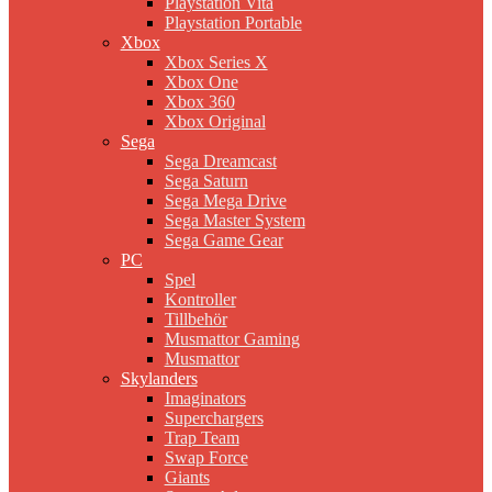
Playstation Vita
Playstation Portable
Xbox
Xbox Series X
Xbox One
Xbox 360
Xbox Original
Sega
Sega Dreamcast
Sega Saturn
Sega Mega Drive
Sega Master System
Sega Game Gear
PC
Spel
Kontroller
Tillbehör
Musmattor Gaming
Musmattor
Skylanders
Imaginators
Superchargers
Trap Team
Swap Force
Giants