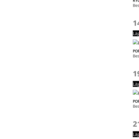
RY
Bes
1
Lä
PO
Bes
1
Lä
PO
Bes
2
Lä