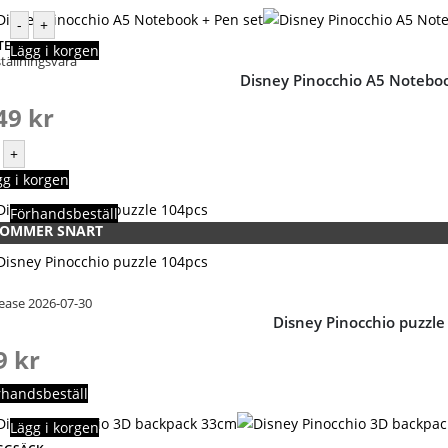
-
+
TECKNINGSBOK
Lägg i korgen
tällningsvara
Disney Pinocchio A5 Noteboo
49
kr
+
gg i korgen
Förhandsbeställ
OMMER SNART
ease 2026-07-30
Disney Pinocchio puzzle
9
kr
rhandsbeställ
Lägg i korgen