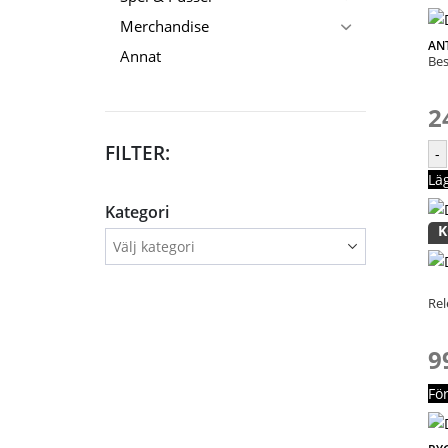
Merchandise
AN
Annat
Bes
2
FILTER:
-
Lä
Kategori
K
Rel
9
Fö