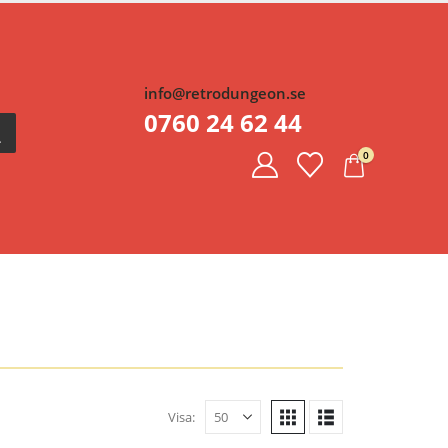
info@retrodungeon.se
0760 24 62 44
0
Visa: