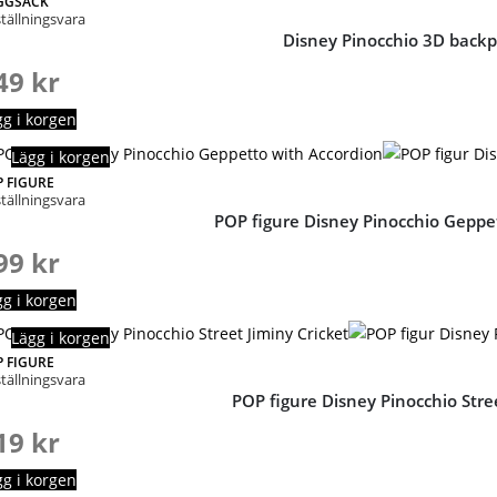
GGSÄCK
tällningsvara
Disney Pinocchio 3D back
49
kr
gg i korgen
Lägg i korgen
P FIGURE
tällningsvara
POP figure Disney Pinocchio Geppe
99
kr
gg i korgen
Lägg i korgen
P FIGURE
tällningsvara
POP figure Disney Pinocchio Stree
19
kr
gg i korgen