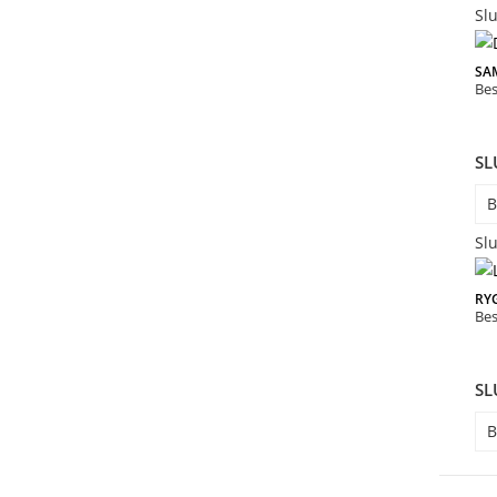
Slu
SA
Bes
SL
B
Slu
RY
Bes
SL
B