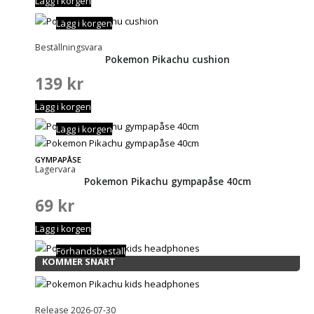
Lägg i korgen
Lägg i korgen
Beställningsvara
Pokemon Pikachu cushion
139
kr
Lägg i korgen
Lägg i korgen
GYMPAPÅSE
Lagervara
Pokemon Pikachu gympapåse 40cm
69
kr
Lägg i korgen
Förhandsbeställ
KOMMER SNART
Release 2026-07-30