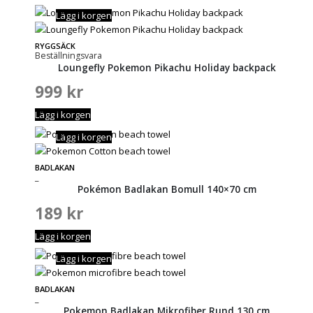
Lägg i korgen
RYGGSÄCK
Beställningsvara
Loungefly Pokemon Pikachu Holiday backpack
999
kr
Lägg i korgen
Lägg i korgen
BADLAKAN
_
Pokémon Badlakan Bomull 140×70 cm
189
kr
Lägg i korgen
Lägg i korgen
BADLAKAN
_
Pokemon Badlakan Mikrofiber Rund 130 cm