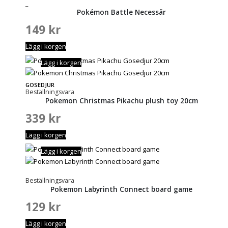
_
Pokémon Battle Necessär
149
kr
Lägg i korgen
Lägg i korgen
GOSEDJUR
Beställningsvara
Pokemon Christmas Pikachu plush toy 20cm
339
kr
Lägg i korgen
Lägg i korgen
Beställningsvara
Pokemon Labyrinth Connect board game
129
kr
Lägg i korgen