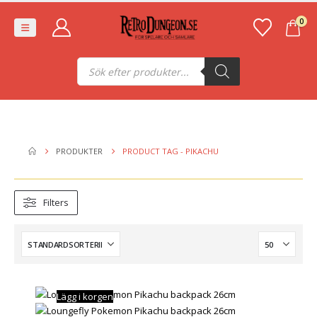
0
Produktsökning
PRODUKTER
PRODUCT TAG -
PIKACHU
Filters
Lägg i korgen