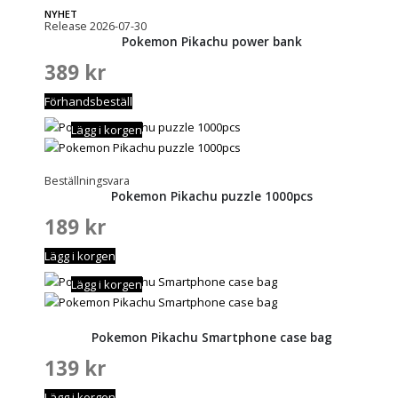
NYHET
Release 2026-07-30
Pokemon Pikachu power bank
389
kr
Förhandsbeställ
Lägg i korgen
Beställningsvara
Pokemon Pikachu puzzle 1000pcs
189
kr
Lägg i korgen
Lägg i korgen
Pokemon Pikachu Smartphone case bag
139
kr
Lägg i korgen