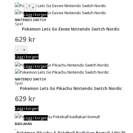
-
+
Lägg i korgen
NINTENDO SWITCH
Spel
Pokemon Lets Go Eevee Nintendo Switch Nordic
629
kr
-
+
Lägg i korgen
Lägg i korgen
NINTENDO SWITCH
Spel
Pokemon Lets Go Pikachu Nintendo Switch Nordic
629
kr
Lägg i korgen
Lägg i korgen
BADLAKAN
_
Pokémon Pikachu & Pokéboll Badlakan Bomull 140×70