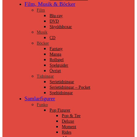
Film, Musik & Böcker
Film
Blu-ray
DVD
Skyddsboxar
Musik
CD
Böcker
Fantasy
Manga
Rollspel
Spelguider
Övrigt
Tidningar
Serietidningar
Serietidningar – Pocket
Speltidningar
Samlarfigurer
Funko
Pop Figurer
Pop & Tee
Deluxe
Moment
Rides