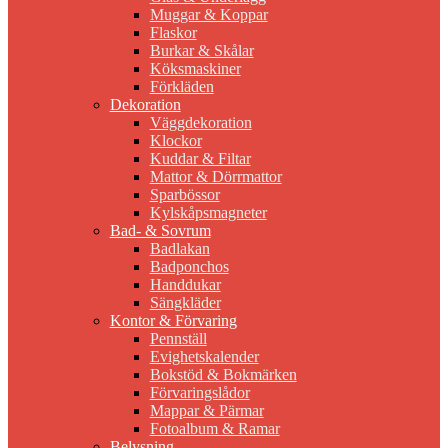
Muggar & Koppar
Flaskor
Burkar & Skålar
Köksmaskiner
Förkläden
Dekoration
Väggdekoration
Klockor
Kuddar & Filtar
Mattor & Dörrmattor
Sparbössor
Kylskåpsmagneter
Bad- & Sovrum
Badlakan
Badponchos
Handdukar
Sängkläder
Kontor & Förvaring
Pennställ
Evighetskalender
Bokstöd & Bokmärken
Förvaringslådor
Mappar & Pärmar
Fotoalbum & Ramar
Belysning