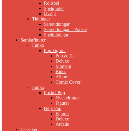
Rollspel
Spelguider
Övrigt
Tidningar
Serietidningar
Serietidningar – Pocket
Speltidningar
Samlarfigurer
Funko
Pop Figurer
Pop & Tee
Deluxe
Moment
Rides
Album
Comic Cover
Funko
Pocket Pop
Nyckelringar
Figurer
Bitty Pop
Figurer
Deluxe
Arcade
Leksaker