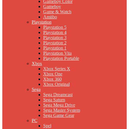
Gameboy Color
Gameboy
Game & Watch
Amiibo
Playstation
Playstation 5
Playstation 4
Playstation 3
Playstation 2
Playstation 1
Playstation Vita
Playstation Portable
Xbox
Xbox Series X
Xbox One
Xbox 360
Xbox Original
Sega
Sega Dreamcast
Sega Saturn
Sega Mega Drive
Sega Master System
Sega Game Gear
PC
Spel