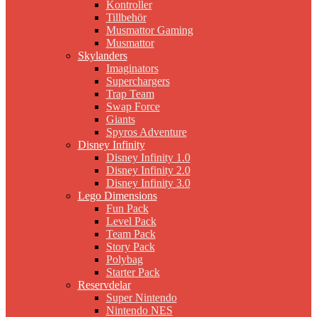
Kontroller
Tillbehör
Musmattor Gaming
Musmattor
Skylanders
Imaginators
Superchargers
Trap Team
Swap Force
Giants
Spyros Adventure
Disney Infinity
Disney Infinity 1.0
Disney Infinity 2.0
Disney Infinity 3.0
Lego Dimensions
Fun Pack
Level Pack
Team Pack
Story Pack
Polybag
Starter Pack
Reservdelar
Super Nintendo
Nintendo NES