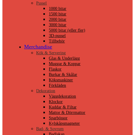
Pussel
1000 bitar
1500 bitar
2000 bitar
3000 bitar
5000 bitar (eller fler)
3D-pussel
Tillbehör
Merchandise
Kök & Servering
Glas & Underlägg
Muggar & Koppar
Flaskor
Burkar & Skålar
Köksmaskiner
Förkläden
Dekoration
Väggdekoration
Klockor
Kuddar & Filtar
Mattor & Dörrmattor
Sparbössor
Kylskåpsmagneter
Bad- & Sovrum
Badlakan