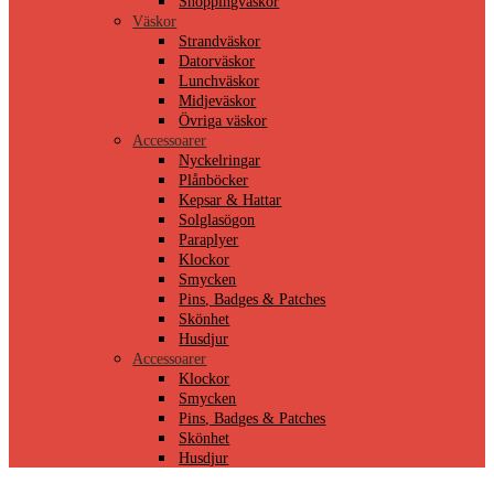
Shoppingväskor
Väskor
Strandväskor
Datorväskor
Lunchväskor
Midjeväskor
Övriga väskor
Accessoarer
Nyckelringar
Plånböcker
Kepsar & Hattar
Solglasögon
Paraplyer
Klockor
Smycken
Pins, Badges & Patches
Skönhet
Husdjur
Accessoarer
Klockor
Smycken
Pins, Badges & Patches
Skönhet
Husdjur