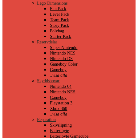
Lego Dimensions
Fun Pack
Level Pack
Team Pack
Story Pack
Polybag
Starter Pack
Reservdelar
Super Nintendo
Nintendo NES
Nintendo DS
Gameboy Color
Gameboy
..visa alla
Skyddsboxar
Nintendo 64
Nintendo NES
Gameboy
Playstation 3
Xbox 360
..visa alla
Reparation
Skivslipning
Batteribyte
Batteribyte Gamecube