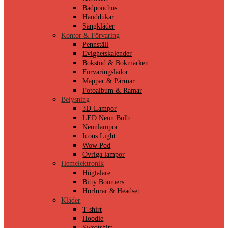
Badponchos
Handdukar
Sängkläder
Kontor & Förvaring
Pennställ
Evighetskalender
Bokstöd & Bokmärken
Förvaringslådor
Mappar & Pärmar
Fotoalbum & Ramar
Belysning
3D-Lampor
LED Neon Bulb
Neonlampor
Icons Light
Wow Pod
Övriga lampor
Hemelektronik
Högtalare
Bitty Boomers
Hörlurar & Headset
Kläder
T-shirt
Hoodie
Sweatshirt