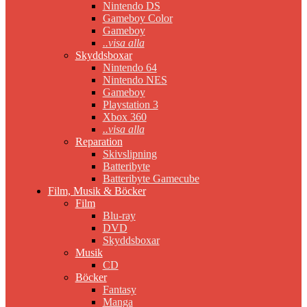
Nintendo DS
Gameboy Color
Gameboy
..visa alla
Skyddsboxar
Nintendo 64
Nintendo NES
Gameboy
Playstation 3
Xbox 360
..visa alla
Reparation
Skivslipning
Batteribyte
Batteribyte Gamecube
Film, Musik & Böcker
Film
Blu-ray
DVD
Skyddsboxar
Musik
CD
Böcker
Fantasy
Manga