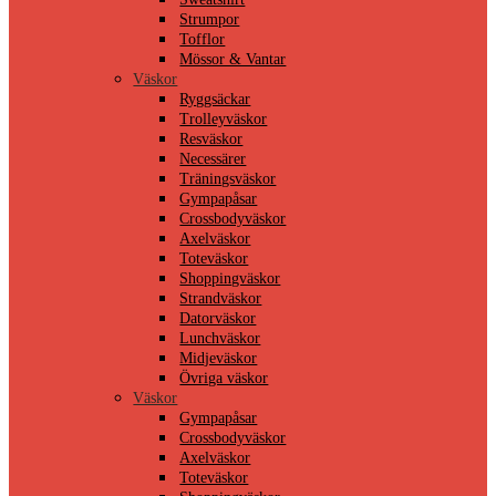
Strumpor
Tofflor
Mössor & Vantar
Väskor
Ryggsäckar
Trolleyväskor
Resväskor
Necessärer
Träningsväskor
Gympapåsar
Crossbodyväskor
Axelväskor
Toteväskor
Shoppingväskor
Strandväskor
Datorväskor
Lunchväskor
Midjeväskor
Övriga väskor
Väskor
Gympapåsar
Crossbodyväskor
Axelväskor
Toteväskor