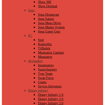
Xbox 360
Xbox Original
Sega
Sega Dreamcast
Sega Saturn
Sega Mega Drive
Sega Master System
Sega Game Gear
PC
Spel
Kontroller
Tillbehör
Musmattor Gaming
Musmattor
Skylanders
Imaginators
Superchargers
Trap Team
Swap Force
Giants
Spyros Adventure
Disney Infinity
Disney Infinity 1.0
Disney Infinity 2.0
Disney Infinity 3.0