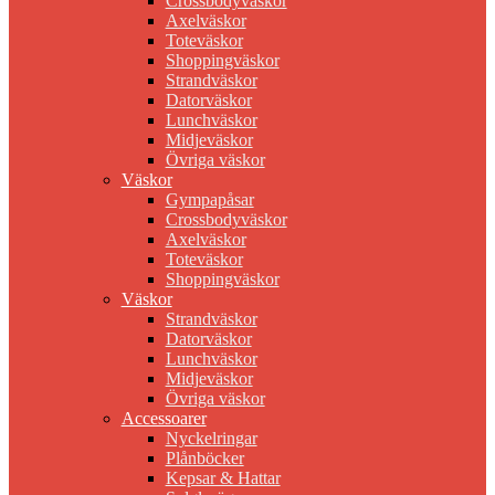
Crossbodyväskor
Axelväskor
Toteväskor
Shoppingväskor
Strandväskor
Datorväskor
Lunchväskor
Midjeväskor
Övriga väskor
Väskor
Gympapåsar
Crossbodyväskor
Axelväskor
Toteväskor
Shoppingväskor
Väskor
Strandväskor
Datorväskor
Lunchväskor
Midjeväskor
Övriga väskor
Accessoarer
Nyckelringar
Plånböcker
Kepsar & Hattar