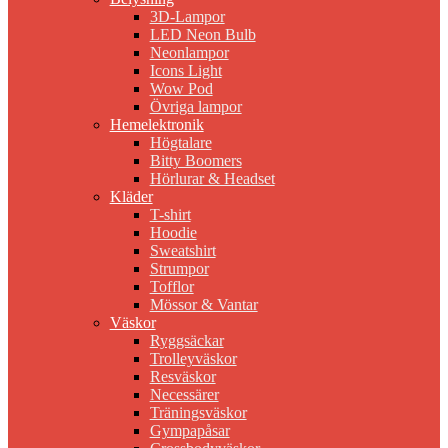
3D-Lampor
LED Neon Bulb
Neonlampor
Icons Light
Wow Pod
Övriga lampor
Hemelektronik
Högtalare
Bitty Boomers
Hörlurar & Headset
Kläder
T-shirt
Hoodie
Sweatshirt
Strumpor
Tofflor
Mössor & Vantar
Väskor
Ryggsäckar
Trolleyväskor
Resväskor
Necessärer
Träningsväskor
Gympapåsar