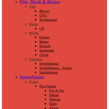
Film, Musik & Böcker
Film
Blu-ray
DVD
Skyddsboxar
Musik
CD
Böcker
Fantasy
Manga
Rollspel
Spelguider
Övrigt
Tidningar
Serietidningar
Serietidningar – Pocket
Speltidningar
Samlarfigurer
Funko
Pop Figurer
Pop & Tee
Deluxe
Moment
Rides
Album