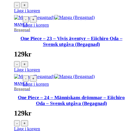
-
+
Lägg i korgen
-
+
MANGA
Lägg i korgen
Begagnad
One Piece – 23 – Vivis äventyr – Eiichiro Oda –
Svensk utgåva (Begagnad)
129
kr
-
+
Lägg i korgen
-
+
MANGA
Lägg i korgen
Begagnad
One Piece – 24 – Människans drömmar – Eiichiro
Oda – Svensk utgåva (Begagnad)
129
kr
-
+
Lägg i korgen