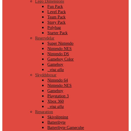
Lego Dimensions
Fun Pack
Level Pack
Team Pack
Story Pack
Polybag
Starter Pack
Reservdelar
Super Nintendo
Nintendo NES
Nintendo DS
Gameboy Color
Gameboy
..visa alla
Skyddsboxar
Nintendo 64
Nintendo NES
Gameboy
Playstation 3
Xbox 360
..visa alla
Reparation
Skivslipning
Batteribyte
Batteribyte Gamecube