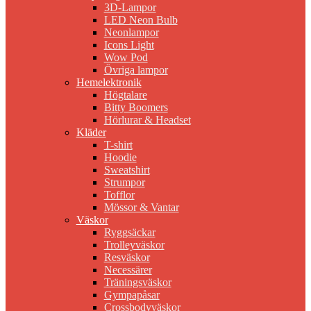
3D-Lampor
LED Neon Bulb
Neonlampor
Icons Light
Wow Pod
Övriga lampor
Hemelektronik
Högtalare
Bitty Boomers
Hörlurar & Headset
Kläder
T-shirt
Hoodie
Sweatshirt
Strumpor
Tofflor
Mössor & Vantar
Väskor
Ryggsäckar
Trolleyväskor
Resväskor
Necessärer
Träningsväskor
Gympapåsar
Crossbodyväskor