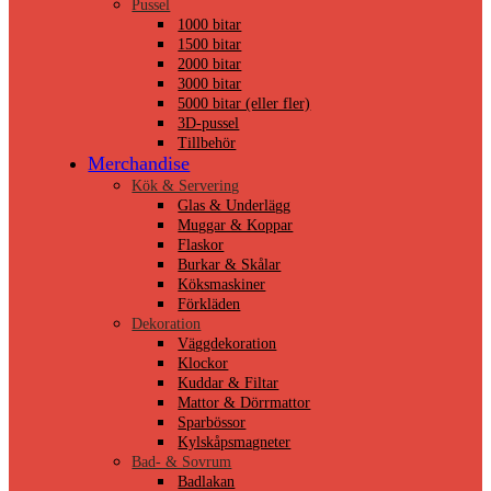
Pussel
1000 bitar
1500 bitar
2000 bitar
3000 bitar
5000 bitar (eller fler)
3D-pussel
Tillbehör
Merchandise
Kök & Servering
Glas & Underlägg
Muggar & Koppar
Flaskor
Burkar & Skålar
Köksmaskiner
Förkläden
Dekoration
Väggdekoration
Klockor
Kuddar & Filtar
Mattor & Dörrmattor
Sparbössor
Kylskåpsmagneter
Bad- & Sovrum
Badlakan