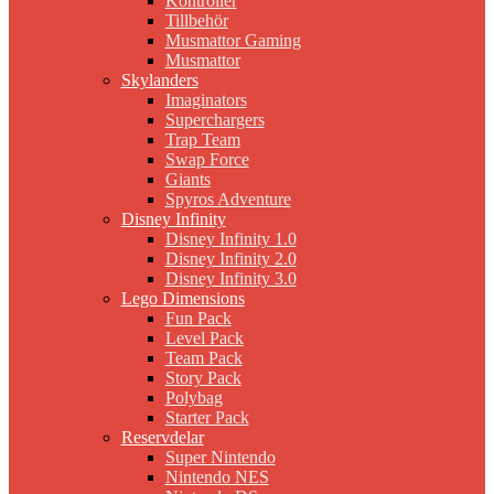
Kontroller
Tillbehör
Musmattor Gaming
Musmattor
Skylanders
Imaginators
Superchargers
Trap Team
Swap Force
Giants
Spyros Adventure
Disney Infinity
Disney Infinity 1.0
Disney Infinity 2.0
Disney Infinity 3.0
Lego Dimensions
Fun Pack
Level Pack
Team Pack
Story Pack
Polybag
Starter Pack
Reservdelar
Super Nintendo
Nintendo NES