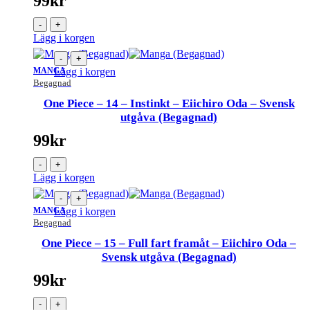
99
kr
-
+
Lägg i korgen
-
+
MANGA
Lägg i korgen
Begagnad
One Piece – 14 – Instinkt – Eiichiro Oda – Svensk
utgåva (Begagnad)
99
kr
-
+
Lägg i korgen
-
+
MANGA
Lägg i korgen
Begagnad
One Piece – 15 – Full fart framåt – Eiichiro Oda –
Svensk utgåva (Begagnad)
99
kr
-
+