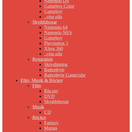
Nintendo DS
Gameboy Color
Gameboy
..visa alla
Skyddsboxar
Nintendo 64
Nintendo NES
Gameboy
Playstation 3
Xbox 360
..visa alla
Reparation
Skivslipning
Batteribyte
Batteribyte Gamecube
Film, Musik & Böcker
Film
Blu-ray
DVD
Skyddsboxar
Musik
CD
Böcker
Fantasy
Manga