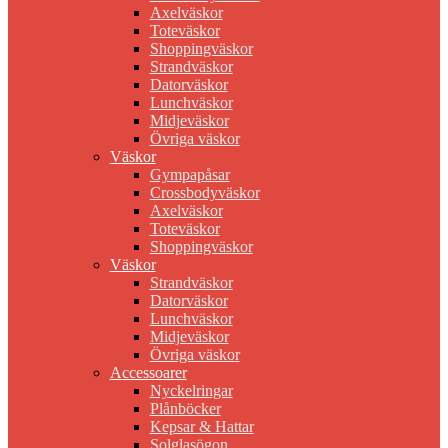
Axelväskor
Toteväskor
Shoppingväskor
Strandväskor
Datorväskor
Lunchväskor
Midjeväskor
Övriga väskor
Väskor
Gympapåsar
Crossbodyväskor
Axelväskor
Toteväskor
Shoppingväskor
Väskor
Strandväskor
Datorväskor
Lunchväskor
Midjeväskor
Övriga väskor
Accessoarer
Nyckelringar
Plånböcker
Kepsar & Hattar
Solglasögon