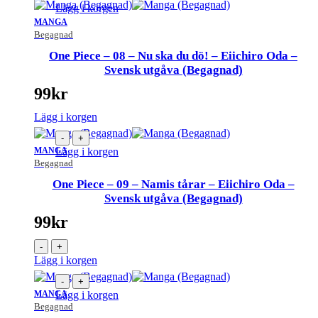
Lägg i korgen
MANGA
Begagnad
One Piece – 08 – Nu ska du dö! – Eiichiro Oda –
Svensk utgåva (Begagnad)
99
kr
Lägg i korgen
-
+
MANGA
Lägg i korgen
Begagnad
One Piece – 09 – Namis tårar – Eiichiro Oda –
Svensk utgåva (Begagnad)
99
kr
-
+
Lägg i korgen
-
+
MANGA
Lägg i korgen
Begagnad