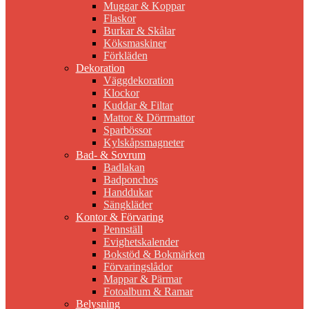
Muggar & Koppar
Flaskor
Burkar & Skålar
Köksmaskiner
Förkläden
Dekoration
Väggdekoration
Klockor
Kuddar & Filtar
Mattor & Dörrmattor
Sparbössor
Kylskåpsmagneter
Bad- & Sovrum
Badlakan
Badponchos
Handdukar
Sängkläder
Kontor & Förvaring
Pennställ
Evighetskalender
Bokstöd & Bokmärken
Förvaringslådor
Mappar & Pärmar
Fotoalbum & Ramar
Belysning