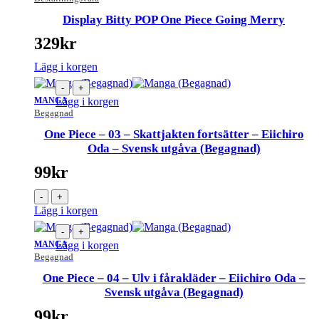
Display Bitty POP One Piece Going Merry
329
kr
Lägg i korgen
-
+
MANGA
Lägg i korgen
Begagnad
One Piece – 03 – Skattjakten fortsätter – Eiichiro
Oda – Svensk utgåva (Begagnad)
99
kr
-
+
Lägg i korgen
-
+
MANGA
Lägg i korgen
Begagnad
One Piece – 04 – Ulv i fårakläder – Eiichiro Oda –
Svensk utgåva (Begagnad)
99
kr