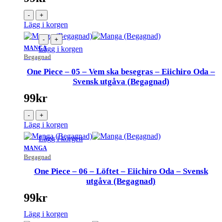
-
+
Lägg i korgen
-
+
MANGA
Lägg i korgen
Begagnad
One Piece – 05 – Vem ska besegras – Eiichiro Oda –
Svensk utgåva (Begagnad)
99
kr
-
+
Lägg i korgen
Lägg i korgen
MANGA
Begagnad
One Piece – 06 – Löftet – Eiichiro Oda – Svensk
utgåva (Begagnad)
99
kr
Lägg i korgen