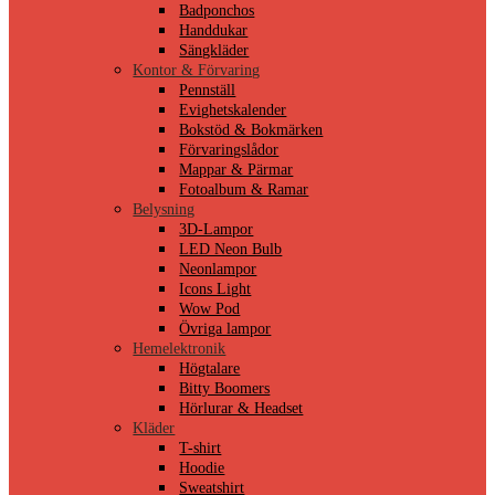
Badponchos
Handdukar
Sängkläder
Kontor & Förvaring
Pennställ
Evighetskalender
Bokstöd & Bokmärken
Förvaringslådor
Mappar & Pärmar
Fotoalbum & Ramar
Belysning
3D-Lampor
LED Neon Bulb
Neonlampor
Icons Light
Wow Pod
Övriga lampor
Hemelektronik
Högtalare
Bitty Boomers
Hörlurar & Headset
Kläder
T-shirt
Hoodie
Sweatshirt