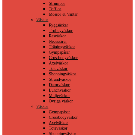
Strumpor
Tofflor
Mössor & Vantar
Väskor
Ryggsäckar
Trolleyväskor
Resväskor
Necessärer
Träningsväskor
Gympapåsar
Crossbodyväskor
Axelväskor
Toteväskor
Shoppingväskor
Strandväskor
Datorväskor
Lunchväskor
Midjeväskor
Övriga väskor
Väskor
Gympapåsar
Crossbodyväskor
Axelväskor
Toteväskor
Shoppingväskor