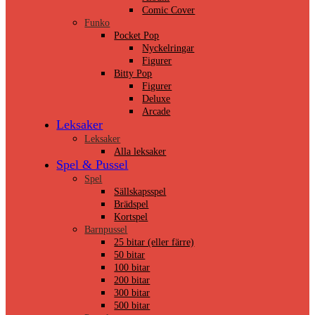
Comic Cover
Funko
Pocket Pop
Nyckelringar
Figurer
Bitty Pop
Figurer
Deluxe
Arcade
Leksaker
Leksaker
Alla leksaker
Spel & Pussel
Spel
Sällskapsspel
Brädspel
Kortspel
Barnpussel
25 bitar (eller färre)
50 bitar
100 bitar
200 bitar
300 bitar
500 bitar