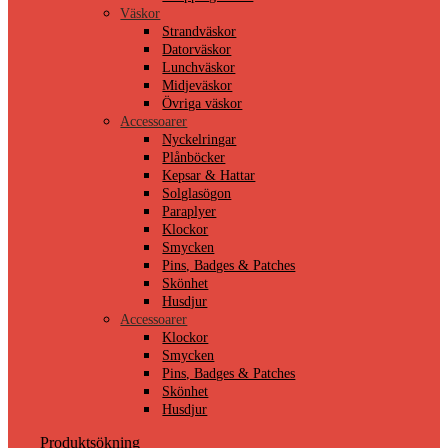
Väskor
Strandväskor
Datorväskor
Lunchväskor
Midjeväskor
Övriga väskor
Accessoarer
Nyckelringar
Plånböcker
Kepsar & Hattar
Solglasögon
Paraplyer
Klockor
Smycken
Pins, Badges & Patches
Skönhet
Husdjur
Accessoarer
Klockor
Smycken
Pins, Badges & Patches
Skönhet
Husdjur
Produktsökning