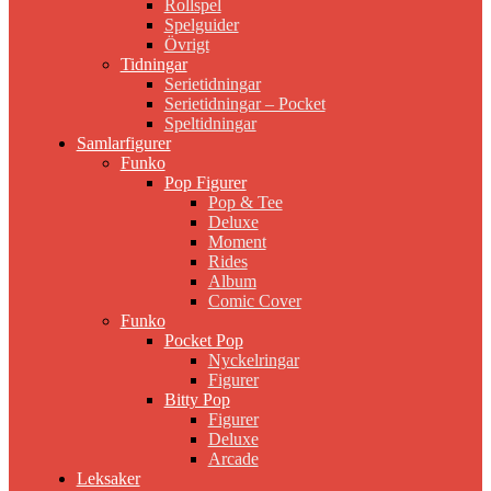
Rollspel
Spelguider
Övrigt
Tidningar
Serietidningar
Serietidningar – Pocket
Speltidningar
Samlarfigurer
Funko
Pop Figurer
Pop & Tee
Deluxe
Moment
Rides
Album
Comic Cover
Funko
Pocket Pop
Nyckelringar
Figurer
Bitty Pop
Figurer
Deluxe
Arcade
Leksaker