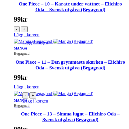
One Piece – 10 – Karate under vattnet – Eiichiro
Oda – Svensk utgåva (Begagnad)
99
kr
-
+
Lägg i korgen
Lägg i korgen
MANGA
Begagnad
One Piece – 11 – Den grymmaste skurken – Eiichiro
Oda – Svensk utgåva (Begagnad)
99
kr
Lägg i korgen
-
+
MANGA
Lägg i korgen
Begagnad
One Piece – 13 – Simma lugnt – Eiichiro Oda –
Svensk utgåva (Begagnad)