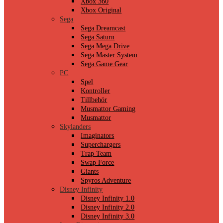
Xbox 360
Xbox Original
Sega
Sega Dreamcast
Sega Saturn
Sega Mega Drive
Sega Master System
Sega Game Gear
PC
Spel
Kontroller
Tillbehör
Musmattor Gaming
Musmattor
Skylanders
Imaginators
Superchargers
Trap Team
Swap Force
Giants
Spyros Adventure
Disney Infinity
Disney Infinity 1.0
Disney Infinity 2.0
Disney Infinity 3.0