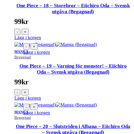
One Piece – 18 – Storebror – Eiichiro Oda – Svensk
utgåva (Begagnad)
99
kr
-
+
Lägg i korgen
-
+
MANGA
Lägg i korgen
Begagnad
One Piece – 19 – Varning för monster! – Eiichiro
Oda – Svensk utgåva (Begagnad)
99
kr
-
+
Lägg i korgen
-
+
MANGA
Lägg i korgen
Begagnad
One Piece – 20 – Slutstriden i Albana – Eiichiro Oda
– Svensk utgåva (Begagnad)