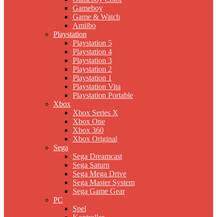
Gameboy
Game & Watch
Amiibo
Playstation
Playstation 5
Playstation 4
Playstation 3
Playstation 2
Playstation 1
Playstation Vita
Playstation Portable
Xbox
Xbox Series X
Xbox One
Xbox 360
Xbox Original
Sega
Sega Dreamcast
Sega Saturn
Sega Mega Drive
Sega Master System
Sega Game Gear
PC
Spel