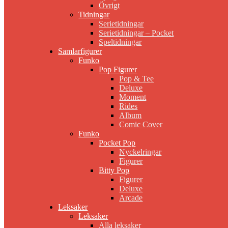
Övrigt
Tidningar
Serietidningar
Serietidningar – Pocket
Speltidningar
Samlarfigurer
Funko
Pop Figurer
Pop & Tee
Deluxe
Moment
Rides
Album
Comic Cover
Funko
Pocket Pop
Nyckelringar
Figurer
Bitty Pop
Figurer
Deluxe
Arcade
Leksaker
Leksaker
Alla leksaker