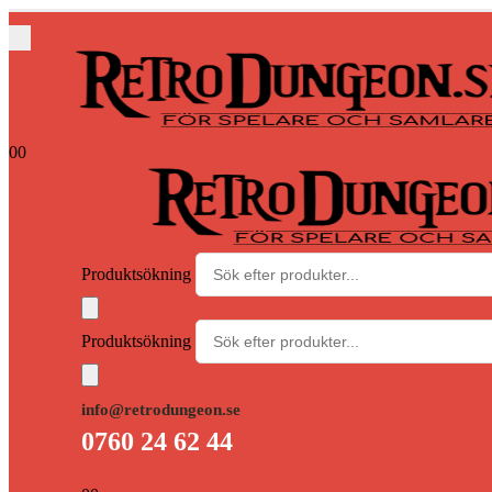
0
0
Produktsökning
Produktsökning
info@retrodungeon.se
0760 24 62 44