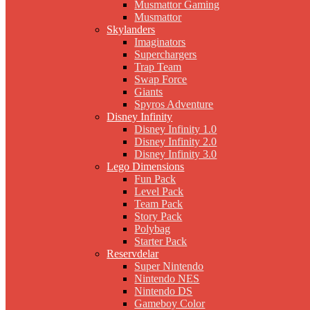
Musmattor Gaming
Musmattor
Skylanders
Imaginators
Superchargers
Trap Team
Swap Force
Giants
Spyros Adventure
Disney Infinity
Disney Infinity 1.0
Disney Infinity 2.0
Disney Infinity 3.0
Lego Dimensions
Fun Pack
Level Pack
Team Pack
Story Pack
Polybag
Starter Pack
Reservdelar
Super Nintendo
Nintendo NES
Nintendo DS
Gameboy Color