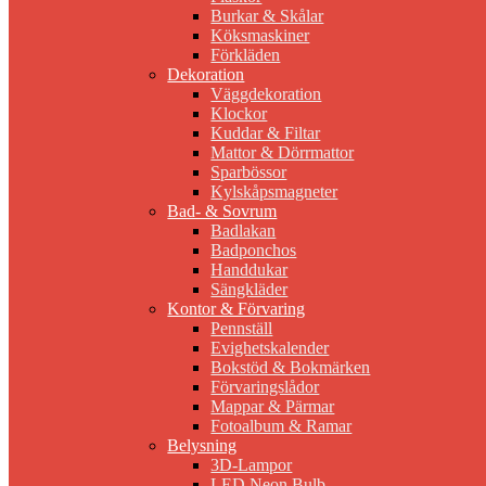
Burkar & Skålar
Köksmaskiner
Förkläden
Dekoration
Väggdekoration
Klockor
Kuddar & Filtar
Mattor & Dörrmattor
Sparbössor
Kylskåpsmagneter
Bad- & Sovrum
Badlakan
Badponchos
Handdukar
Sängkläder
Kontor & Förvaring
Pennställ
Evighetskalender
Bokstöd & Bokmärken
Förvaringslådor
Mappar & Pärmar
Fotoalbum & Ramar
Belysning
3D-Lampor
LED Neon Bulb