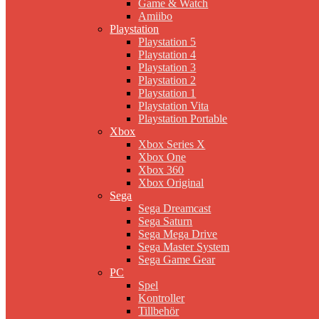
Game & Watch
Amiibo
Playstation
Playstation 5
Playstation 4
Playstation 3
Playstation 2
Playstation 1
Playstation Vita
Playstation Portable
Xbox
Xbox Series X
Xbox One
Xbox 360
Xbox Original
Sega
Sega Dreamcast
Sega Saturn
Sega Mega Drive
Sega Master System
Sega Game Gear
PC
Spel
Kontroller
Tillbehör