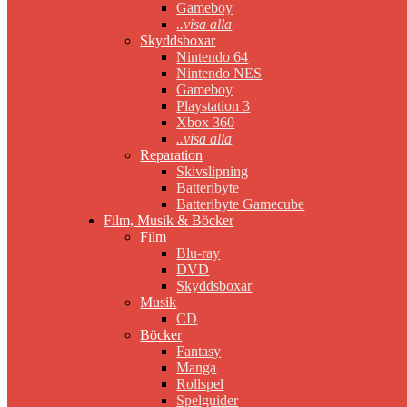
Gameboy
..visa alla
Skyddsboxar
Nintendo 64
Nintendo NES
Gameboy
Playstation 3
Xbox 360
..visa alla
Reparation
Skivslipning
Batteribyte
Batteribyte Gamecube
Film, Musik & Böcker
Film
Blu-ray
DVD
Skyddsboxar
Musik
CD
Böcker
Fantasy
Manga
Rollspel
Spelguider