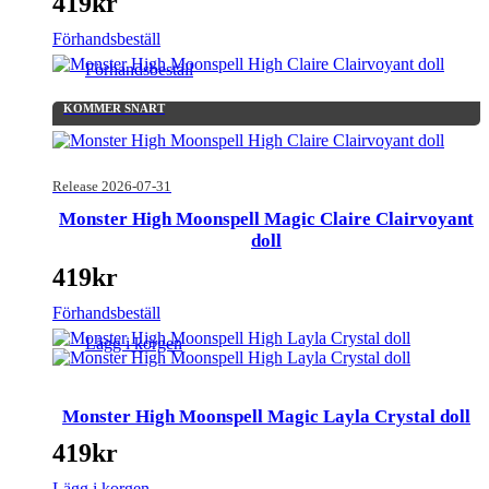
419
kr
Förhandsbeställ
Förhandsbeställ
KOMMER SNART
Release 2026-07-31
Monster High Moonspell Magic Claire Clairvoyant
doll
419
kr
Förhandsbeställ
Lägg i korgen
Monster High Moonspell Magic Layla Crystal doll
419
kr
Lägg i korgen