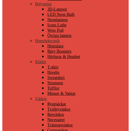
Belysning
3D-Lampor
LED Neon Bulb
Neonlampor
Icons Light
Wow Pod
Övriga lampor
Hemelektronik
Högtalare
Bitty Boomers
Hörlurar & Headset
Kläder
T-shirt
Hoodie
Sweatshirt
Strumpor
Tofflor
Mössor & Vantar
Väskor
Ryggsäckar
Trolleyväskor
Resväskor
Necessärer
Träningsväskor
Gympapåsar