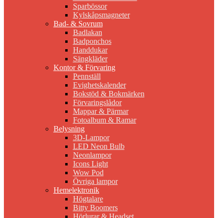
Sparbössor
Kylskåpsmagneter
Bad- & Sovrum
Badlakan
Badponchos
Handdukar
Sängkläder
Kontor & Förvaring
Pennställ
Evighetskalender
Bokstöd & Bokmärken
Förvaringslådor
Mappar & Pärmar
Fotoalbum & Ramar
Belysning
3D-Lampor
LED Neon Bulb
Neonlampor
Icons Light
Wow Pod
Övriga lampor
Hemelektronik
Högtalare
Bitty Boomers
Hörlurar & Headset