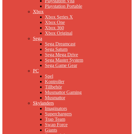
Playstation Vita
Playstation Portable
Xbox
Xbox Series X
Xbox One
Xbox 360
Xbox Original
Sega
Sega Dreamcast
Sega Saturn
Sega Mega Drive
Sega Master System
Sega Game Gear
PC
Spel
Kontroller
Tillbehör
Musmattor Gaming
Musmattor
Skylanders
Imaginators
Superchargers
Trap Team
Swap Force
Giants