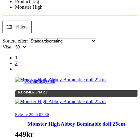
Product Tag -
Monster High
Filters
Sortera efter:
Visa:
1
2
Förhandsbeställ
KOMMER SNART
Release 2026-07-30
Monster High Abbey Bominable doll 25cm
449
kr