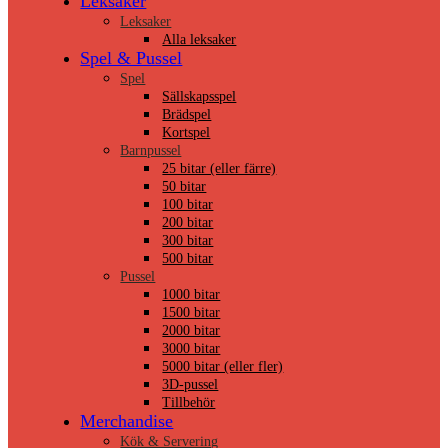
Leksaker
Leksaker
Alla leksaker
Spel & Pussel
Spel
Sällskapsspel
Brädspel
Kortspel
Barnpussel
25 bitar (eller färre)
50 bitar
100 bitar
200 bitar
300 bitar
500 bitar
Pussel
1000 bitar
1500 bitar
2000 bitar
3000 bitar
5000 bitar (eller fler)
3D-pussel
Tillbehör
Merchandise
Kök & Servering