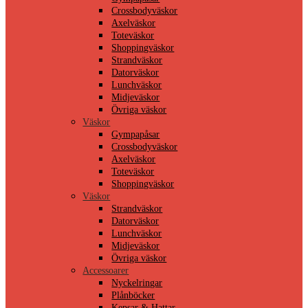
Crossbodyväskor
Axelväskor
Toteväskor
Shoppingväskor
Strandväskor
Datorväskor
Lunchväskor
Midjeväskor
Övriga väskor
Väskor
Gympapåsar
Crossbodyväskor
Axelväskor
Toteväskor
Shoppingväskor
Väskor
Strandväskor
Datorväskor
Lunchväskor
Midjeväskor
Övriga väskor
Accessoarer
Nyckelringar
Plånböcker
Kepsar & Hattar