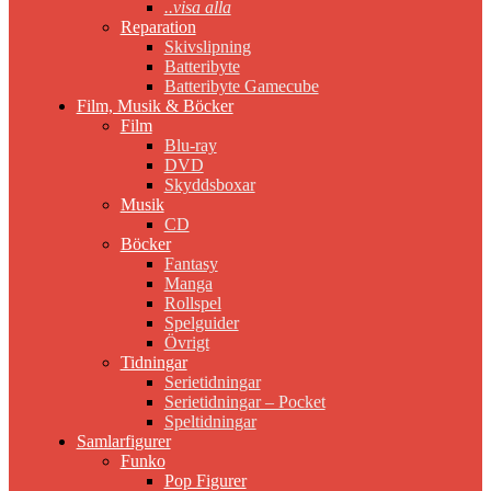
..visa alla
Reparation
Skivslipning
Batteribyte
Batteribyte Gamecube
Film, Musik & Böcker
Film
Blu-ray
DVD
Skyddsboxar
Musik
CD
Böcker
Fantasy
Manga
Rollspel
Spelguider
Övrigt
Tidningar
Serietidningar
Serietidningar – Pocket
Speltidningar
Samlarfigurer
Funko
Pop Figurer