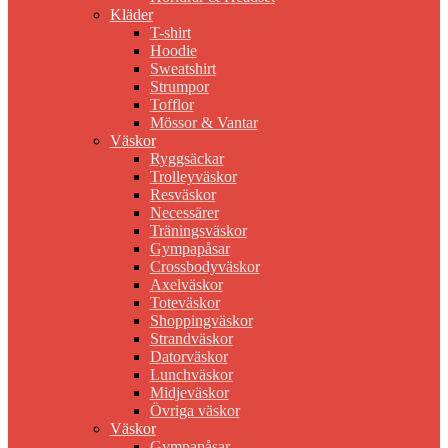
Kläder
T-shirt
Hoodie
Sweatshirt
Strumpor
Tofflor
Mössor & Vantar
Väskor
Ryggsäckar
Trolleyväskor
Resväskor
Necessärer
Träningsväskor
Gympapåsar
Crossbodyväskor
Axelväskor
Toteväskor
Shoppingväskor
Strandväskor
Datorväskor
Lunchväskor
Midjeväskor
Övriga väskor
Väskor
Gympapåsar