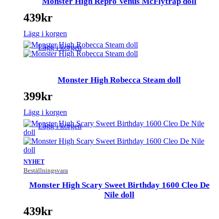
Monster High Repro Venus McFlytrap doll
439
kr
Lägg i korgen
Lägg i korgen
Monster High Robecca Steam doll
399
kr
Lägg i korgen
Lägg i korgen
NYHET
Beställningsvara
Monster High Scary Sweet Birthday 1600 Cleo De
Nile doll
439
kr