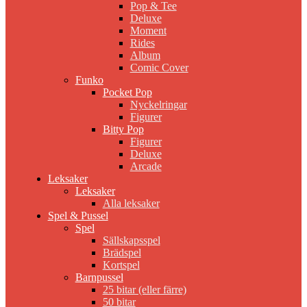
Pop & Tee
Deluxe
Moment
Rides
Album
Comic Cover
Funko
Pocket Pop
Nyckelringar
Figurer
Bitty Pop
Figurer
Deluxe
Arcade
Leksaker
Leksaker
Alla leksaker
Spel & Pussel
Spel
Sällskapsspel
Brädspel
Kortspel
Barnpussel
25 bitar (eller färre)
50 bitar