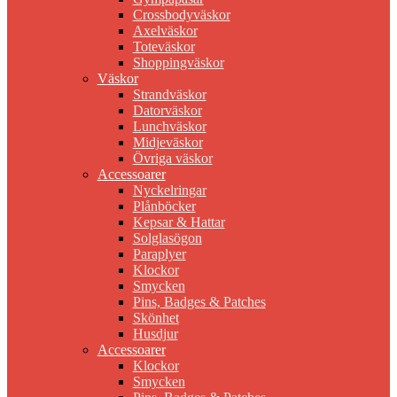
Crossbodyväskor
Axelväskor
Toteväskor
Shoppingväskor
Väskor
Strandväskor
Datorväskor
Lunchväskor
Midjeväskor
Övriga väskor
Accessoarer
Nyckelringar
Plånböcker
Kepsar & Hattar
Solglasögon
Paraplyer
Klockor
Smycken
Pins, Badges & Patches
Skönhet
Husdjur
Accessoarer
Klockor
Smycken