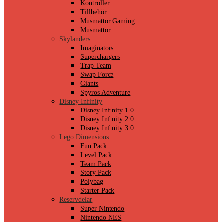
Kontroller
Tillbehör
Musmattor Gaming
Musmattor
Skylanders
Imaginators
Superchargers
Trap Team
Swap Force
Giants
Spyros Adventure
Disney Infinity
Disney Infinity 1.0
Disney Infinity 2.0
Disney Infinity 3.0
Lego Dimensions
Fun Pack
Level Pack
Team Pack
Story Pack
Polybag
Starter Pack
Reservdelar
Super Nintendo
Nintendo NES