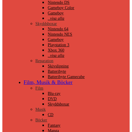
Nintendo DS
Gameboy Color
Gameboy
..visa alla
Skyddsboxar
Nintendo 64
Nintendo NES
Gameboy
Playstation 3
Xbox 360
..visa alla
Reparation
Skivslipning
Batteribyte
Batteribyte Gamecube
Film, Musik & Böcker
Film
Blu-ray
DVD
Skyddsboxar
Musik
CD
Böcker
Fantasy
Manga