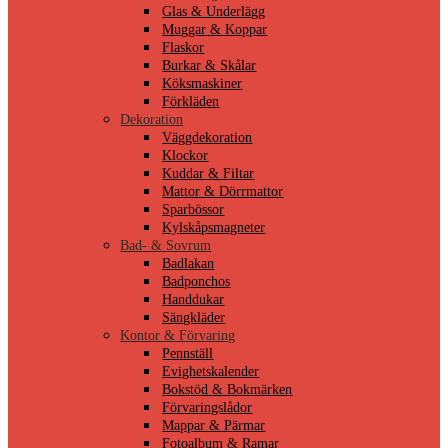
Glas & Underlägg
Muggar & Koppar
Flaskor
Burkar & Skålar
Köksmaskiner
Förkläden
Dekoration
Väggdekoration
Klockor
Kuddar & Filtar
Mattor & Dörrmattor
Sparbössor
Kylskåpsmagneter
Bad- & Sovrum
Badlakan
Badponchos
Handdukar
Sängkläder
Kontor & Förvaring
Pennställ
Evighetskalender
Bokstöd & Bokmärken
Förvaringslådor
Mappar & Pärmar
Fotoalbum & Ramar