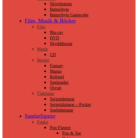
Skivslipning
Batteribyte
Batteribyte Gamecube
Film, Musik & Böcker
Film
Blu-ray
DVD
Skyddsboxar
Musik
CD
Böcker
Fantasy
Manga
Rollspel
Spelguider
Övrigt
Tidningar
Serietidningar
Serietidningar – Pocket
Speltidningar
Samlarfigurer
Funko
Pop Figurer
Pop & Tee