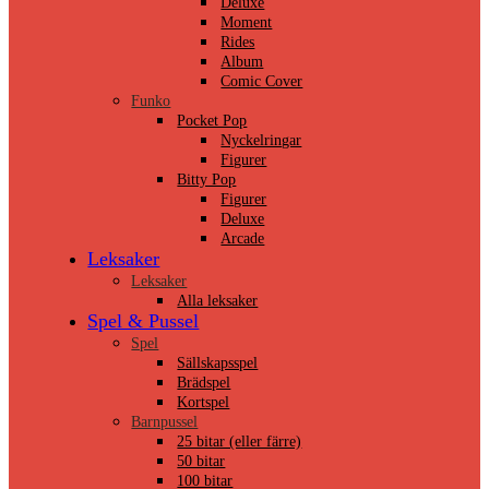
Deluxe
Moment
Rides
Album
Comic Cover
Funko
Pocket Pop
Nyckelringar
Figurer
Bitty Pop
Figurer
Deluxe
Arcade
Leksaker
Leksaker
Alla leksaker
Spel & Pussel
Spel
Sällskapsspel
Brädspel
Kortspel
Barnpussel
25 bitar (eller färre)
50 bitar
100 bitar