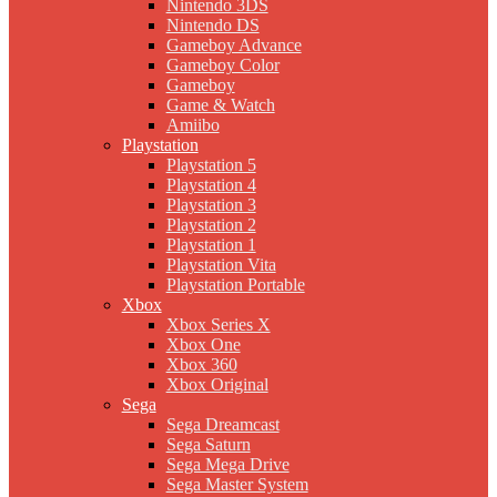
Nintendo 3DS
Nintendo DS
Gameboy Advance
Gameboy Color
Gameboy
Game & Watch
Amiibo
Playstation
Playstation 5
Playstation 4
Playstation 3
Playstation 2
Playstation 1
Playstation Vita
Playstation Portable
Xbox
Xbox Series X
Xbox One
Xbox 360
Xbox Original
Sega
Sega Dreamcast
Sega Saturn
Sega Mega Drive
Sega Master System