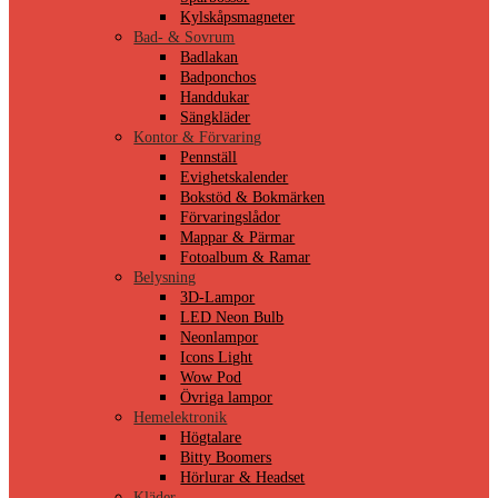
Kylskåpsmagneter
Bad- & Sovrum
Badlakan
Badponchos
Handdukar
Sängkläder
Kontor & Förvaring
Pennställ
Evighetskalender
Bokstöd & Bokmärken
Förvaringslådor
Mappar & Pärmar
Fotoalbum & Ramar
Belysning
3D-Lampor
LED Neon Bulb
Neonlampor
Icons Light
Wow Pod
Övriga lampor
Hemelektronik
Högtalare
Bitty Boomers
Hörlurar & Headset
Kläder