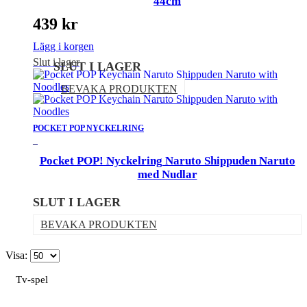
44cm
439
kr
Lägg i korgen
Slut i lager
SLUT I LAGER
BEVAKA PRODUKTEN
POCKET POP NYCKELRING
_
Pocket POP! Nyckelring Naruto Shippuden Naruto
med Nudlar
SLUT I LAGER
BEVAKA PRODUKTEN
Visa:
Tv-spel