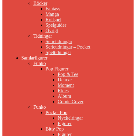
Böcker
Fantasy
Manga
Rollspel
Spelguider
Övrigt
Tidningar
Serietidningar
Serietidningar – Pocket
Speltidningar
Samlarfigurer
Funko
Pop Figurer
Pop & Tee
Deluxe
Moment
Rides
Album
Comic Cover
Funko
Pocket Pop
Nyckelringar
Figurer
Bitty Pop
Figurer