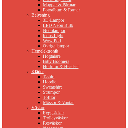
Mappar & Pärmar
Fotoalbum & Ramar
Belysning
3D-Lampor
LED Neon Bulb
Neonlampor
Icons Light
Wow Pod
Övriga lampor
Hemelektronik
Högtalare
Bitty Boomers
Hörlurar & Headset
Kläder
T-shirt
Hoodie
Sweatshirt
Strumpor
Tofflor
Mössor & Vantar
Väskor
Ryggsäckar
Trolleyväskor
Resväskor