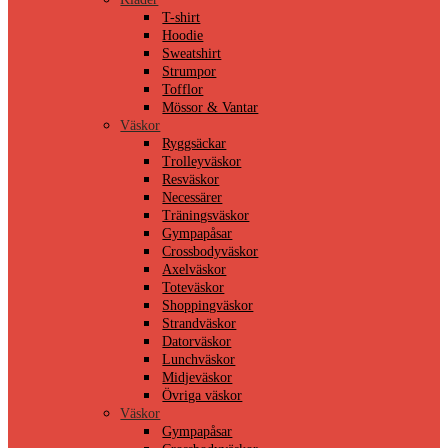
T-shirt
Hoodie
Sweatshirt
Strumpor
Tofflor
Mössor & Vantar
Väskor
Ryggsäckar
Trolleyväskor
Resväskor
Necessärer
Träningsväskor
Gympapåsar
Crossbodyväskor
Axelväskor
Toteväskor
Shoppingväskor
Strandväskor
Datorväskor
Lunchväskor
Midjeväskor
Övriga väskor
Väskor
Gympapåsar