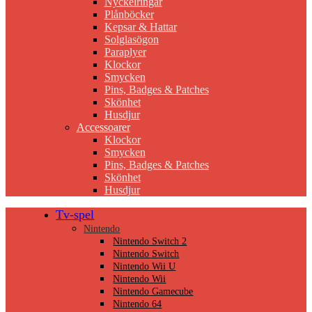
Nyckelringar
Plånböcker
Kepsar & Hattar
Solglasögon
Paraplyer
Klockor
Smycken
Pins, Badges & Patches
Skönhet
Husdjur
Accessoarer
Klockor
Smycken
Pins, Badges & Patches
Skönhet
Husdjur
Tv-spel
Nintendo
Nintendo Switch 2
Nintendo Switch
Nintendo Wii U
Nintendo Wii
Nintendo Gamecube
Nintendo 64