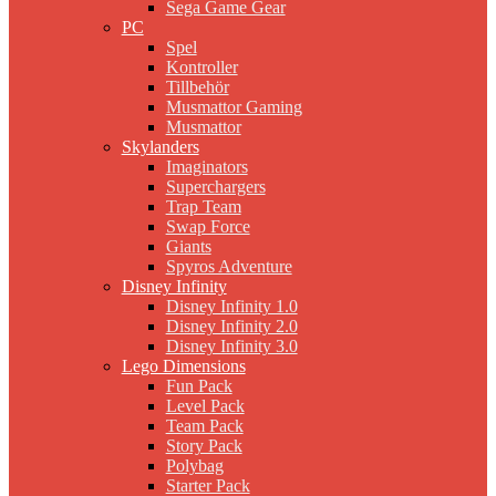
Sega Game Gear
PC
Spel
Kontroller
Tillbehör
Musmattor Gaming
Musmattor
Skylanders
Imaginators
Superchargers
Trap Team
Swap Force
Giants
Spyros Adventure
Disney Infinity
Disney Infinity 1.0
Disney Infinity 2.0
Disney Infinity 3.0
Lego Dimensions
Fun Pack
Level Pack
Team Pack
Story Pack
Polybag
Starter Pack