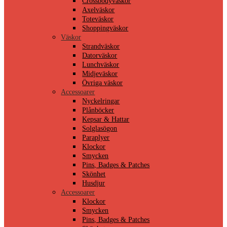
Crossbodyväskor
Axelväskor
Toteväskor
Shoppingväskor
Väskor
Strandväskor
Datorväskor
Lunchväskor
Midjeväskor
Övriga väskor
Accessoarer
Nyckelringar
Plånböcker
Kepsar & Hattar
Solglasögon
Paraplyer
Klockor
Smycken
Pins, Badges & Patches
Skönhet
Husdjur
Accessoarer
Klockor
Smycken
Pins, Badges & Patches