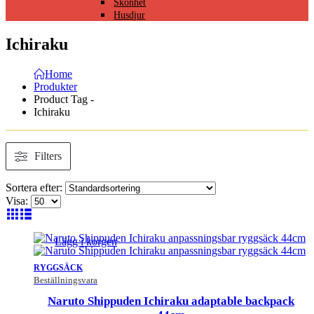
Skönhet
Husdjur
Ichiraku
Home
Produkter
Product Tag -
Ichiraku
Filters
Sortera efter:
Visa:
Lägg i korgen
RYGGSÄCK
Beställningsvara
Naruto Shippuden Ichiraku adaptable backpack