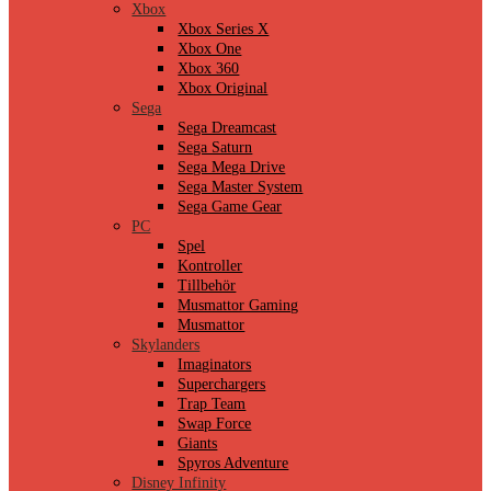
Xbox
Xbox Series X
Xbox One
Xbox 360
Xbox Original
Sega
Sega Dreamcast
Sega Saturn
Sega Mega Drive
Sega Master System
Sega Game Gear
PC
Spel
Kontroller
Tillbehör
Musmattor Gaming
Musmattor
Skylanders
Imaginators
Superchargers
Trap Team
Swap Force
Giants
Spyros Adventure
Disney Infinity