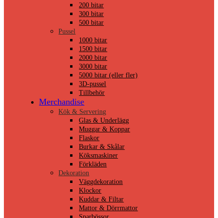
200 bitar
300 bitar
500 bitar
Pussel
1000 bitar
1500 bitar
2000 bitar
3000 bitar
5000 bitar (eller fler)
3D-pussel
Tillbehör
Merchandise
Kök & Servering
Glas & Underlägg
Muggar & Koppar
Flaskor
Burkar & Skålar
Köksmaskiner
Förkläden
Dekoration
Väggdekoration
Klockor
Kuddar & Filtar
Mattor & Dörrmattor
Sparbössor