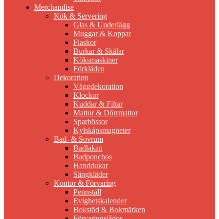
Merchandise
Kök & Servering
Glas & Underlägg
Muggar & Koppar
Flaskor
Burkar & Skålar
Köksmaskiner
Förkläden
Dekoration
Väggdekoration
Klockor
Kuddar & Filtar
Mattor & Dörrmattor
Sparbössor
Kylskåpsmagneter
Bad- & Sovrum
Badlakan
Badponchos
Handdukar
Sängkläder
Kontor & Förvaring
Pennställ
Evighetskalender
Bokstöd & Bokmärken
Förvaringslådor