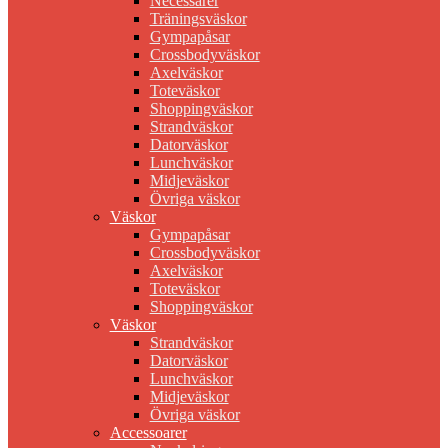
Necessärer
Träningsväskor
Gympapåsar
Crossbodyväskor
Axelväskor
Toteväskor
Shoppingväskor
Strandväskor
Datorväskor
Lunchväskor
Midjeväskor
Övriga väskor
Väskor
Gympapåsar
Crossbodyväskor
Axelväskor
Toteväskor
Shoppingväskor
Väskor
Strandväskor
Datorväskor
Lunchväskor
Midjeväskor
Övriga väskor
Accessoarer