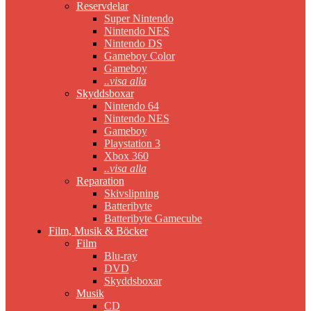
Reservdelar
Super Nintendo
Nintendo NES
Nintendo DS
Gameboy Color
Gameboy
..visa alla
Skyddsboxar
Nintendo 64
Nintendo NES
Gameboy
Playstation 3
Xbox 360
..visa alla
Reparation
Skivslipning
Batteribyte
Batteribyte Gamecube
Film, Musik & Böcker
Film
Blu-ray
DVD
Skyddsboxar
Musik
CD