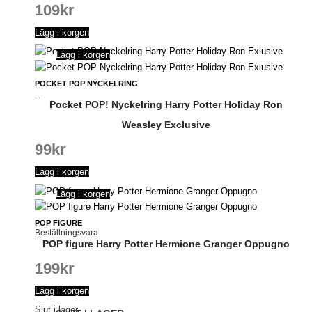
109
kr
Lägg i korgen
Lägg i korgen
POCKET POP NYCKELRING
_
Pocket POP! Nyckelring Harry Potter Holiday Ron
Weasley Exclusive
99
kr
Lägg i korgen
Lägg i korgen
POP FIGURE
Beställningsvara
POP figure Harry Potter Hermione Granger Oppugno
199
kr
Lägg i korgen
Slut i lager