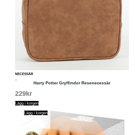
NECESSÄR
_
Harry Potter Gryffindor Resenecessär
229
kr
Lägg i korgen
Lägg i korgen