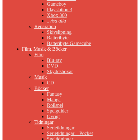
Gameboy
Playstation 3
Xbox 360
..visa alla
Reparation
Skivslipning
Batteribyte
Batteribyte Gamecube
Film, Musik & Böcker
Film
Blu-ray
DVD
Skyddsboxar
Musik
CD
Böcker
Fantasy
Manga
Rollspel
Spelguider
Övrigt
Tidningar
Serietidningar
Serietidningar – Pocket
Speltidningar