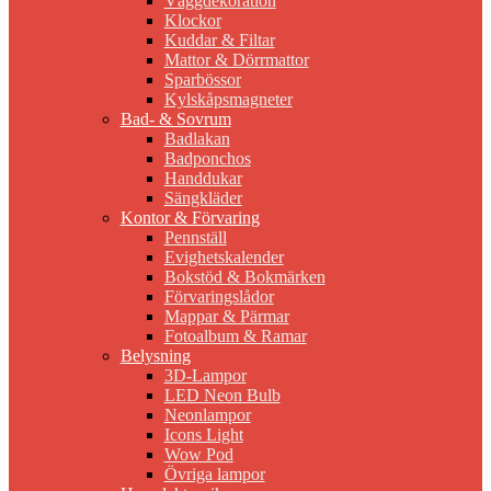
Väggdekoration
Klockor
Kuddar & Filtar
Mattor & Dörrmattor
Sparbössor
Kylskåpsmagneter
Bad- & Sovrum
Badlakan
Badponchos
Handdukar
Sängkläder
Kontor & Förvaring
Pennställ
Evighetskalender
Bokstöd & Bokmärken
Förvaringslådor
Mappar & Pärmar
Fotoalbum & Ramar
Belysning
3D-Lampor
LED Neon Bulb
Neonlampor
Icons Light
Wow Pod
Övriga lampor