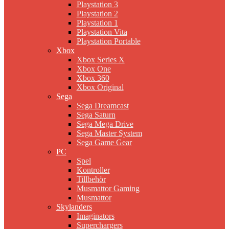
Playstation 3
Playstation 2
Playstation 1
Playstation Vita
Playstation Portable
Xbox
Xbox Series X
Xbox One
Xbox 360
Xbox Original
Sega
Sega Dreamcast
Sega Saturn
Sega Mega Drive
Sega Master System
Sega Game Gear
PC
Spel
Kontroller
Tillbehör
Musmattor Gaming
Musmattor
Skylanders
Imaginators
Superchargers