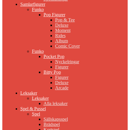
Samlarfigurer
Funko
Pop Figurer
Pop & Tee
Deluxe
Moment
Rides
Album
Comic Cover
Funko
Pocket Pop
Nyckelringar
Figurer
Bitty Pop
Figurer
Deluxe
Arcade
Leksaker
Leksaker
Alla leksaker
Spel & Pussel
Spel
Sällskapsspel
Brädspel
Kortspel