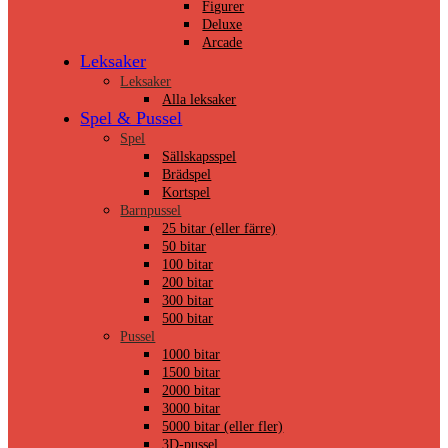
Figurer
Deluxe
Arcade
Leksaker
Leksaker
Alla leksaker
Spel & Pussel
Spel
Sällskapsspel
Brädspel
Kortspel
Barnpussel
25 bitar (eller färre)
50 bitar
100 bitar
200 bitar
300 bitar
500 bitar
Pussel
1000 bitar
1500 bitar
2000 bitar
3000 bitar
5000 bitar (eller fler)
3D-pussel