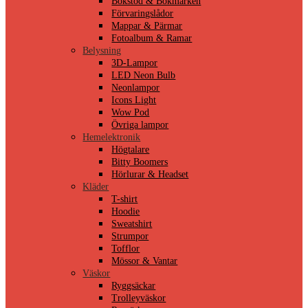
Bokstöd & Bokmärken
Förvaringslådor
Mappar & Pärmar
Fotoalbum & Ramar
Belysning
3D-Lampor
LED Neon Bulb
Neonlampor
Icons Light
Wow Pod
Övriga lampor
Hemelektronik
Högtalare
Bitty Boomers
Hörlurar & Headset
Kläder
T-shirt
Hoodie
Sweatshirt
Strumpor
Tofflor
Mössor & Vantar
Väskor
Ryggsäckar
Trolleyväskor