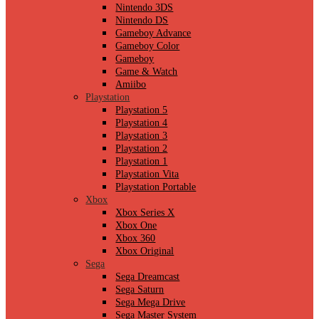
Nintendo 3DS
Nintendo DS
Gameboy Advance
Gameboy Color
Gameboy
Game & Watch
Amiibo
Playstation
Playstation 5
Playstation 4
Playstation 3
Playstation 2
Playstation 1
Playstation Vita
Playstation Portable
Xbox
Xbox Series X
Xbox One
Xbox 360
Xbox Original
Sega
Sega Dreamcast
Sega Saturn
Sega Mega Drive
Sega Master System