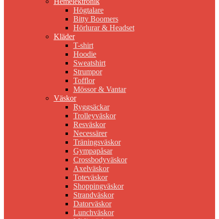
Hemelektronik
Högtalare
Bitty Boomers
Hörlurar & Headset
Kläder
T-shirt
Hoodie
Sweatshirt
Strumpor
Tofflor
Mössor & Vantar
Väskor
Ryggsäckar
Trolleyväskor
Resväskor
Necessärer
Träningsväskor
Gympapåsar
Crossbodyväskor
Axelväskor
Toteväskor
Shoppingväskor
Strandväskor
Datorväskor
Lunchväskor