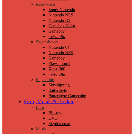
Reservdelar
Super Nintendo
Nintendo NES
Nintendo DS
Gameboy Color
Gameboy
..visa alla
Skyddsboxar
Nintendo 64
Nintendo NES
Gameboy
Playstation 3
Xbox 360
..visa alla
Reparation
Skivslipning
Batteribyte
Batteribyte Gamecube
Film, Musik & Böcker
Film
Blu-ray
DVD
Skyddsboxar
Musik