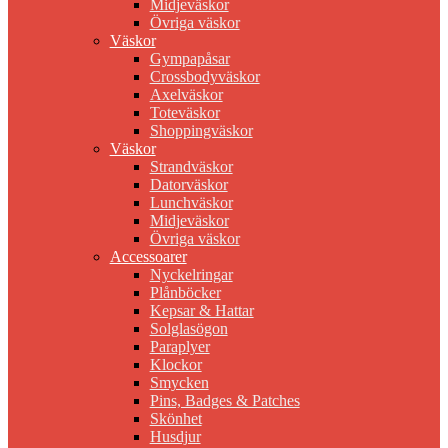
Midjeväskor
Övriga väskor
Väskor
Gympapåsar
Crossbodyväskor
Axelväskor
Toteväskor
Shoppingväskor
Väskor
Strandväskor
Datorväskor
Lunchväskor
Midjeväskor
Övriga väskor
Accessoarer
Nyckelringar
Plånböcker
Kepsar & Hattar
Solglasögon
Paraplyer
Klockor
Smycken
Pins, Badges & Patches
Skönhet
Husdjur