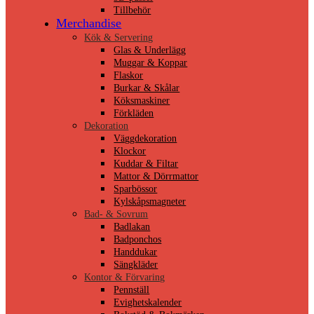
Tillbehör
Merchandise
Kök & Servering
Glas & Underlägg
Muggar & Koppar
Flaskor
Burkar & Skålar
Köksmaskiner
Förkläden
Dekoration
Väggdekoration
Klockor
Kuddar & Filtar
Mattor & Dörrmattor
Sparbössor
Kylskåpsmagneter
Bad- & Sovrum
Badlakan
Badponchos
Handdukar
Sängkläder
Kontor & Förvaring
Pennställ
Evighetskalender