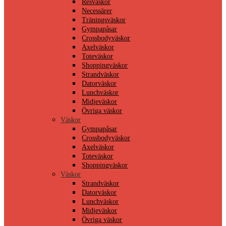
Resväskor
Necessärer
Träningsväskor
Gympapåsar
Crossbodyväskor
Axelväskor
Toteväskor
Shoppingväskor
Strandväskor
Datorväskor
Lunchväskor
Midjeväskor
Övriga väskor
Väskor
Gympapåsar
Crossbodyväskor
Axelväskor
Toteväskor
Shoppingväskor
Väskor
Strandväskor
Datorväskor
Lunchväskor
Midjeväskor
Övriga väskor