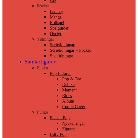
CD
Böcker
Fantasy
Manga
Rollspel
Spelguider
Övrigt
Tidningar
Serietidningar
Serietidningar – Pocket
Speltidningar
Samlarfigurer
Funko
Pop Figurer
Pop & Tee
Deluxe
Moment
Rides
Album
Comic Cover
Funko
Pocket Pop
Nyckelringar
Figurer
Bitty Pop