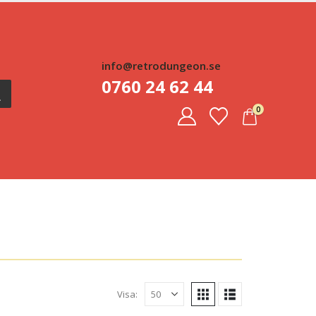
info@retrodungeon.se
0760 24 62 44
0
Visa: