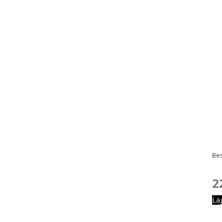
Bes
2
Lä