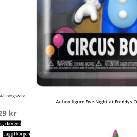
tällningsvara
Action figure Five Night at Freddys 
29
kr
gg i korgen
Lägg i korgen